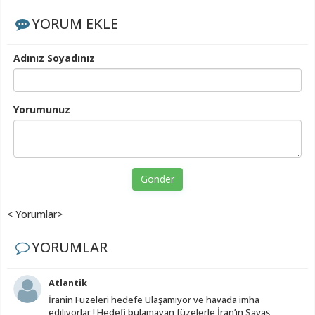
YORUM EKLE
Adınız Soyadınız
Yorumunuz
Gönder
< Yorumlar>
YORUMLAR
Atlantik
İranin Füzeleri hedefe Ulaşamıyor ve havada imha
ediliyorlar ! Hedefi bulamayan füzelerle İran’ın Savaş