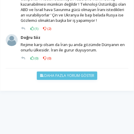
kazanabilmesi mümkün değildir ! Teknoloji Üstünlüğü olan
ABD ve İsrail hava Savunma gücü olmayan İranı istedikleri
an vurabiliyorlar ‘ Çin ve Ukranya ile başı belada Rusya ise
Gözlemci olmaktan başka bir iş yapamıyor !
(
1
)
(
2
)
Doğru Söz
Rejime karşı olsam da İran şu anda gözümde Dünyanın en
onurlu ülkesidir. İran ile gurur duyuyorum.
(
0
)
(
0
)
DAHA FAZLA YORUM GÖSTER