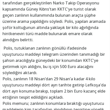
tarafından gerçekleştirilen Narko Takip Operasyonu
kapsamında Güney Kıbrıs’tan KKTC'ye turist olarak
geçen zanlının kullanımında bulunan araçta şüphe
üzerine arama yapıldığını söyledi. Polis, yapılan aramada
şoför koltuğunun altında yaklaşık bir kilo ağırlığında
hintkeneviri türü madde bulunarak emare olarak
alındığını belirtti.
Polis, tutuklanan zanlının gönüllü ifadesinde
uyuşturucu maddeyi telegram üzerinden tanımadığı bir
şahsın aracılığıyla güneydeki bir konumdan KKTC'ye
getirmek için aldığını, bu iş için 500 Euro alacağını
söylediğini aktardı.
Polis, zanlının 18 Nisan’dan 29 Nisan’a kadar 4 kilo
uyuşturucu maddeyi dört ayrı tarihte getirip Lefkoşa'da
dört ayrı konuma bırakıp, toplam 2 bin Euro kazanç elde
ettiğinin tespit edildiğini açıkladı.
Polis memuru; zanlının konumlara bıraktığı uyuşturucu
maddelerin kim tarafından alındığının tespitine yönelik