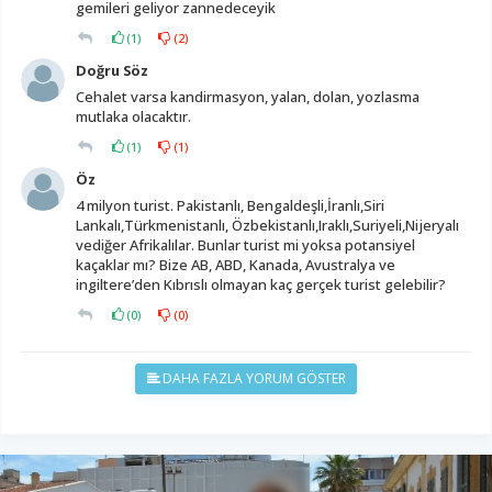
gemileri geliyor zannedeceyik
(
1
)
(
2
)
Doğru Söz
Cehalet varsa kandirmasyon, yalan, dolan, yozlasma
mutlaka olacaktır.
(
1
)
(
1
)
Öz
4 milyon turist. Pakistanlı, Bengaldeşli,İranlı,Siri
Lankalı,Türkmenistanlı, Özbekistanlı,Iraklı,Suriyeli,Nijeryalı
vediğer Afrikalılar. Bunlar turist mi yoksa potansiyel
kaçaklar mı? Bize AB, ABD, Kanada, Avustralya ve
ingiltere’den Kıbrıslı olmayan kaç gerçek turist gelebilir?
(
0
)
(
0
)
DAHA FAZLA YORUM GÖSTER