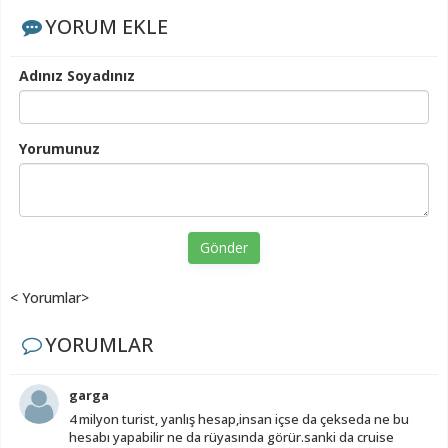
YORUM EKLE
Adınız Soyadınız
Yorumunuz
Gönder
< Yorumlar>
YORUMLAR
garga
4 milyon turist, yanlış hesap,insan içse da çekseda ne bu
hesabı yapabilir ne da rüyasında görür.sanki da cruise