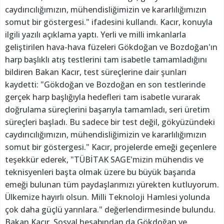
caydırıcılığımızın, mühendisliğimizin ve kararlılığımızın
somut bir göstergesi." ifadesini kullandı. Kacır, konuyla
ilgili yazılı açıklama yaptı. Yerli ve milli imkanlarla
geliştirilen hava-hava füzeleri Gökdoğan ve Bozdoğan'ın
harp başlıklı atış testlerini tam isabetle tamamladığını
bildiren Bakan Kacır, test süreçlerine dair şunları
kaydetti: "Gökdoğan ve Bozdoğan en son testlerinde
gerçek harp başlığıyla hedefleri tam isabetle vurarak
doğrulama süreçlerini başarıyla tamamladı, seri üretim
süreçleri başladı. Bu sadece bir test değil, gökyüzündeki
caydırıcılığımızın, mühendisliğimizin ve kararlılığımızın
somut bir göstergesi." Kacır, projelerde emeği geçenlere
teşekkür ederek, "TÜBİTAK SAGE'mizin mühendis ve
teknisyenleri başta olmak üzere bu büyük başarıda
emeği bulunan tüm paydaşlarımızı yürekten kutluyorum.
Ülkemize hayırlı olsun. Milli Teknoloji Hamlesi yolunda
çok daha güçlü yarınlara." değerlendirmesinde bulundu.
Bakan Kacır, Sosyal hesabından da Gökdoğan ve