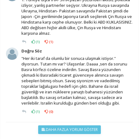
izliyor, yanlış partnerler seçiyor. Ukrayna Rusya savaşında
Ukrayna, Hindistan- Pakistan savaşında Pakistan şimdi de
Japon -Çin geriliminde Japonya tarafı seçilerek Çin Rusya ve
Hindistana karşı cephe olunuyor. Belki ki ABD KUKLASISINIZ.
ABD değilsen hiçbir akıllı ülke, Çin Rusya ve Hindistanı
karşısına almaz.
(
1
)
(
1
)
Doğru Söz
"Her iki taraf da olumlu bir sonuca ulaşmak istiyor."
diyorsun. Tutan mı var? Ulaşsınlar. Daaaa ,sen da sorunu
Basra körfezi özeline indirdin. Savaş Basra yüzunden
çıkmadı ki Basradaki ticaret güvenceye alınınca savaşın
sebepleri bitmiş olsun. Savaş siyonizm ve vadedilmiş
topraklar lağalugası hedefi için çıktı. Bahane da israil
güvenliği ve iran nükleere yanaştı bahanesi yüzünden
başlatıldı. Bu savaş ortadan kalmaz, savaşa sadece ara
verilebilir. Israilin kurulduğu günden beri olduğu gibi.
(
1
)
(
0
)
DAHA FAZLA YORUM GÖSTER