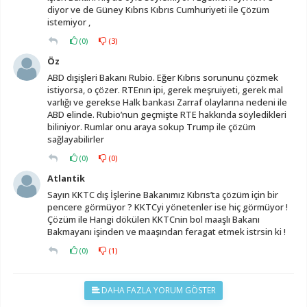
diyor ve de Güney Kıbrıs Kıbrıs Cumhuriyeti ile Çözüm
istemiyor ,
(
0
)
(
3
)
Öz
ABD dışişleri Bakanı Rubio. Eğer Kıbrıs sorununu çözmek
istiyorsa, o çözer. RTEnın ipi, gerek meşruiyeti, gerek mal
varlığı ve gerekse Halk bankası Zarraf olaylarına nedeni ile
ABD elinde. Rubio’nun geçmişte RTE hakkında söyledikleri
biliniyor. Rumlar onu araya sokup Trump ile çözüm
sağlayabilirler
(
0
)
(
0
)
Atlantik
Sayın KKTC dış İşlerine Bakanımız Kıbrıs’ta çözüm için bir
pencere görmüyor ? KKTCyi yönetenler ise hiç görmüyor !
Çözüm ile Hangi dökülen KKTCnin bol maaşlı Bakanı
Bakmayanı işinden ve maaşından feragat etmek istrsin ki !
(
0
)
(
1
)
DAHA FAZLA YORUM GÖSTER