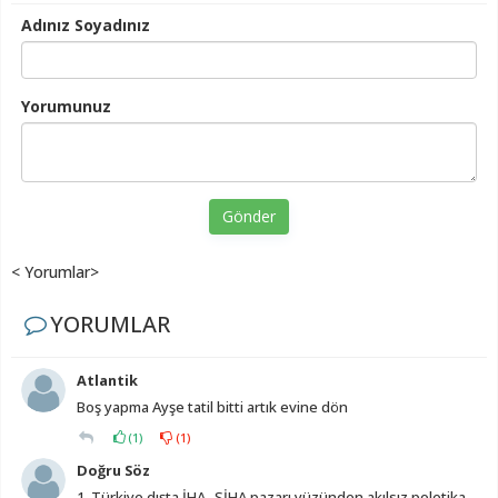
Adınız Soyadınız
Yorumunuz
Gönder
< Yorumlar>
YORUMLAR
Atlantik
Boş yapma Ayşe tatil bitti artık evine dön
(
1
)
(
1
)
Doğru Söz
1. Türkiye dışta İHA- SİHA pazarı yüzünden akılsız poletika