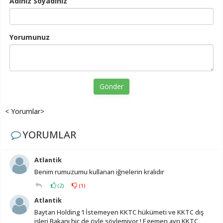
Adınız Soyadınız
Yorumunuz
Gönder
< Yorumlar>
YORUMLAR
Atlantik
Benim rumuzumu kullanan iğnelerin kralıdır
(
2
)
(
1
)
Atlantik
Baytan Holding ‘I İstemeyen KKTC hükümeti ve KKTC dış
işleri Bakanı hiç de öyle söylemiyor ! Egemen ayrı KKTC