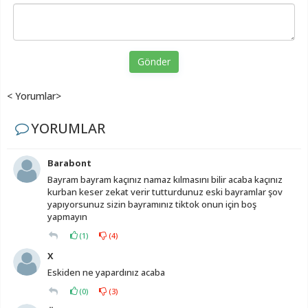
Gönder
< Yorumlar>
YORUMLAR
Barabont
Bayram bayram kaçınız namaz kılmasını bilir acaba kaçınız
kurban keser zekat verir tutturdunuz eski bayramlar şov
yapıyorsunuz sizin bayramınız tiktok onun için boş
yapmayın
(
1
)
(
4
)
X
Eskiden ne yapardınız acaba
(
0
)
(
3
)