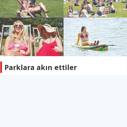
Parklara akın ettiler
KIBRIS
27 Mayıs 2026 - 03:38
219
Kıbrıs’ta hava sıcaklığı 26, İngiltere’de 35 derece
Kıbrıs’ta hava sıcaklığı 26 derece dolaylarında
seyrederken, İngiltere’de termometreler 35 dereceyi