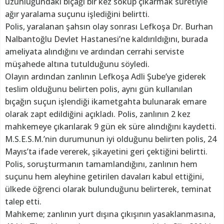
uzunluğundaki bıçağı bir kez sokup çıkarmak suretiyle
ağır yaralama suçunu işlediğini belirtti.
Polis, yaralanan şahsın olay sonrası Lefkoşa Dr. Burhan
Nalbantoğlu Devlet Hastanesi’ne kaldırıldığını, burada
ameliyata alındığını ve ardından cerrahi serviste
müşahede altına tutulduğunu söyledi.
Olayın ardından zanlının Lefkoşa Adli Şube’ye giderek
teslim olduğunu belirten polis, aynı gün kullanılan
bıçağın suçun işlendiği ikametgahta bulunarak emare
olarak zapt edildiğini açıkladı. Polis, zanlının 2 kez
mahkemeye çıkarılarak 9 gün ek süre alındığını kaydetti.
M.S.E.S.M.’nin durumunun iyi olduğunu belirten polis, 24
Mayıs’ta ifade vererek, şikayetini geri çektiğini belirtti.
Polis, soruşturmanın tamamlandığını, zanlının hem
suçunu hem aleyhine getirilen davaları kabul ettiğini,
ülkede öğrenci olarak bulunduğunu belirterek, teminat
talep etti.
Mahkeme; zanlının yurt dışına çıkışının yasaklanmasına,