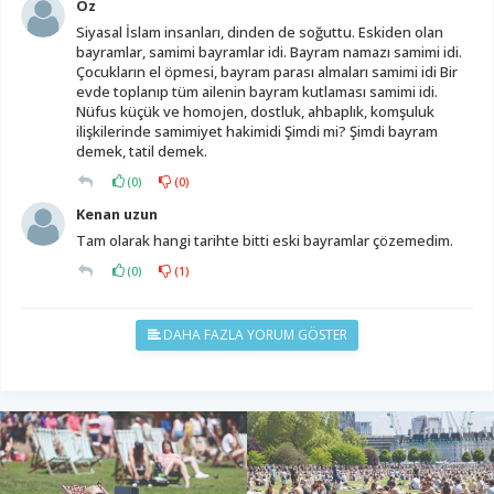
Öz
Siyasal İslam insanları, dinden de soğuttu. Eskiden olan
bayramlar, samimi bayramlar idi. Bayram namazı samimi idi.
Çocukların el öpmesi, bayram parası almaları samimi idi Bir
evde toplanıp tüm ailenin bayram kutlaması samimi idi.
Nüfus küçük ve homojen, dostluk, ahbaplık, komşuluk
ilişkilerinde samimiyet hakimidi Şimdi mi? Şimdi bayram
demek, tatil demek.
(
0
)
(
0
)
Kenan uzun
Tam olarak hangi tarihte bitti eski bayramlar çözemedim.
(
0
)
(
1
)
DAHA FAZLA YORUM GÖSTER