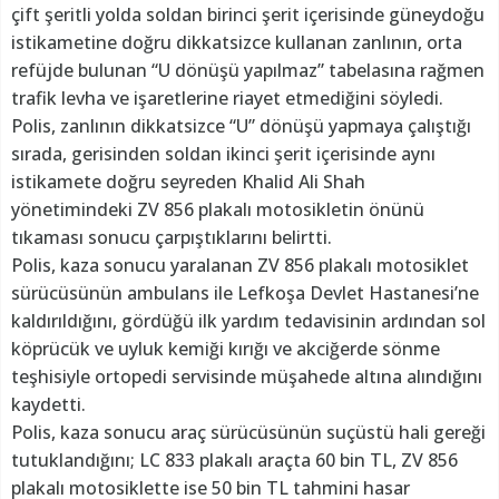
çift şeritli yolda soldan birinci şerit içerisinde güneydoğu
istikametine doğru dikkatsizce kullanan zanlının, orta
refüjde bulunan “U dönüşü yapılmaz” tabelasına rağmen
trafik levha ve işaretlerine riayet etmediğini söyledi.
Polis, zanlının dikkatsizce “U” dönüşü yapmaya çalıştığı
sırada, gerisinden soldan ikinci şerit içerisinde aynı
istikamete doğru seyreden Khalid Ali Shah
yönetimindeki ZV 856 plakalı motosikletin önünü
tıkaması sonucu çarpıştıklarını belirtti.
Polis, kaza sonucu yaralanan ZV 856 plakalı motosiklet
sürücüsünün ambulans ile Lefkoşa Devlet Hastanesi’ne
kaldırıldığını, gördüğü ilk yardım tedavisinin ardından sol
köprücük ve uyluk kemiği kırığı ve akciğerde sönme
teşhisiyle ortopedi servisinde müşahede altına alındığını
kaydetti.
Polis, kaza sonucu araç sürücüsünün suçüstü hali gereği
tutuklandığını; LC 833 plakalı araçta 60 bin TL, ZV 856
plakalı motosiklette ise 50 bin TL tahmini hasar