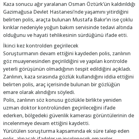
Kaza sonucu ağır yaralanan Osman Öztürk’ün kaldırıldığı
Gazimağusa Devlet Hastanesi’nde yaşamını yitirdiğini
belirten polis, araçta bulunan Mustafa Bakır’ın ise çoklu
kırıklar nedeniyle yoğun bakım servisinde tedavi altında
olduğunu ve hayati tehlikesinin sürdüğünü ifade etti.
İkinci kez kontrolden geçirilecek
Soruşturmanın devam ettiğini kaydeden polis, zanlının
göz muayenesinden geçirildiğini ve yapılan kontrolde
yeterli görüşünün olmadığının tespit edildiğini açıkladı.
Zanlının, kaza sırasında gözlük kullandığını iddia ettiğini
belirten polis, araç içerisinde bulunan bir gözlüğün
emare olarak alındığını söyledi.
Polis, zanlının söz konusu gözlükle birlikte yeniden
uzman doktor kontrolünden geçirileceğini ifade
ederken, bölgedeki güvenlik kamerası görüntülerinin de
incelenmeye devam ettiğini kaydetti.
Yürütülen soruşturma kapsamında ek süre talep eden
polis, alınacak ifadeler ve incelenecek emareler