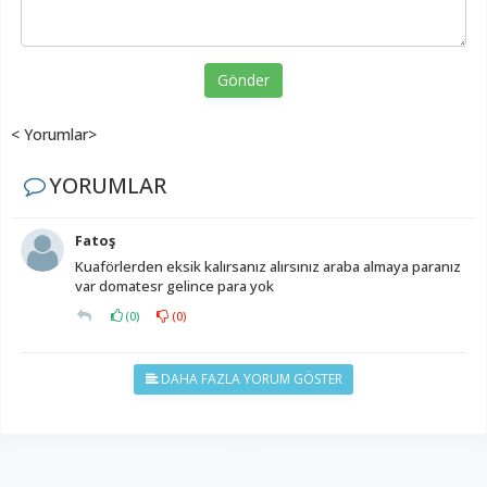
Gönder
< Yorumlar>
YORUMLAR
Fatoş
Kuaförlerden eksik kalırsanız alırsınız araba almaya paranız
var domatesr gelince para yok
(
0
)
(
0
)
DAHA FAZLA YORUM GÖSTER