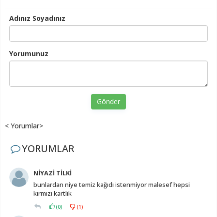
Adınız Soyadınız
Yorumunuz
Gönder
< Yorumlar>
YORUMLAR
NİYAZİ TİLKİ
bunlardan niye temiz kağıdı istenmiyor malesef hepsi
kırmızı kartlık
(
0
)
(
1
)