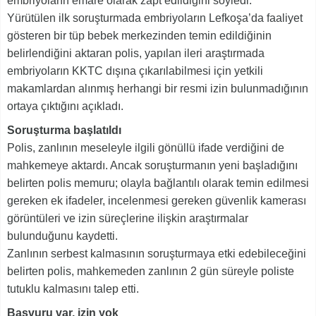
embriyoların emare olarak zapt edildiğini söyledi.
Yürütülen ilk soruşturmada embriyoların Lefkoşa’da faaliyet
gösteren bir tüp bebek merkezinden temin edildiğinin
belirlendiğini aktaran polis, yapılan ileri araştırmada
embriyoların KKTC dışına çıkarılabilmesi için yetkili
makamlardan alınmış herhangi bir resmi izin bulunmadığının
ortaya çıktığını açıkladı.
Soruşturma başlatıldı
Polis, zanlının meseleyle ilgili gönüllü ifade verdiğini de
mahkemeye aktardı. Ancak soruşturmanın yeni başladığını
belirten polis memuru; olayla bağlantılı olarak temin edilmesi
gereken ek ifadeler, incelenmesi gereken güvenlik kamerası
görüntüleri ve izin süreçlerine ilişkin araştırmalar
bulunduğunu kaydetti.
Zanlının serbest kalmasının soruşturmaya etki edebileceğini
belirten polis, mahkemeden zanlının 2 gün süreyle poliste
tutuklu kalmasını talep etti.
Başvuru var, izin yok