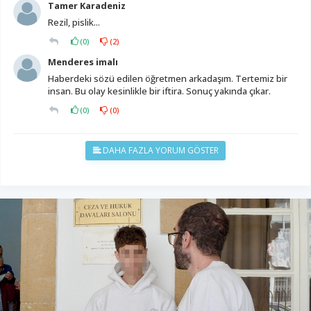
Tamer Karadeniz
Rezil, pislik...
(
0
)
(
2
)
Menderes imalı
Haberdeki sözü edilen öğretmen arkadaşım. Tertemiz bir
insan. Bu olay kesinlikle bir iftira. Sonuç yakında çıkar.
(
0
)
(
0
)
DAHA FAZLA YORUM GÖSTER