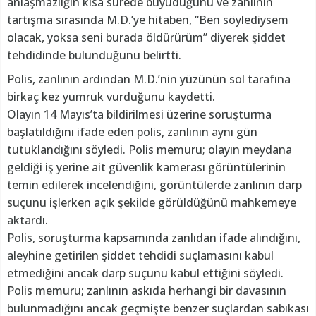
anlaşmazlığın kısa sürede büyüdüğünü ve zanlının
tartışma sırasında M.D.’ye hitaben, “Ben söylediysem
olacak, yoksa seni burada öldürürüm” diyerek şiddet
tehdidinde bulunduğunu belirtti.
Polis, zanlının ardından M.D.’nin yüzünün sol tarafına
birkaç kez yumruk vurduğunu kaydetti.
Olayın 14 Mayıs’ta bildirilmesi üzerine soruşturma
başlatıldığını ifade eden polis, zanlının aynı gün
tutuklandığını söyledi. Polis memuru; olayın meydana
geldiği iş yerine ait güvenlik kamerası görüntülerinin
temin edilerek incelendiğini, görüntülerde zanlının darp
suçunu işlerken açık şekilde görüldüğünü mahkemeye
aktardı.
Polis, soruşturma kapsamında zanlıdan ifade alındığını,
aleyhine getirilen şiddet tehdidi suçlamasını kabul
etmediğini ancak darp suçunu kabul ettiğini söyledi.
Polis memuru; zanlının askıda herhangi bir davasının
bulunmadığını ancak geçmişte benzer suçlardan sabıkası