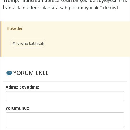
Trump, "Bunu son derece kesin bir şekilde söyleyebilirim.
İran asla nükleer silahlara sahip olamayacak." demişti.
Etiketler
#Törene katılacak
YORUM EKLE
Adınız Soyadınız
Yorumunuz