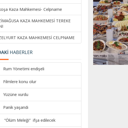
koşa Kaza Mahkemesi- Celpname
ZİMAĞUSA KAZA MAHKEMESİ TEREKE
NI
ZELYURT KAZA MAHKEMESİ CELPNAME
DAKİ
HABERLER
Rum Yönetimi endişeli
Filmlere konu olur
Yüzüne vurdu
Panik yaşandı
“Ölüm Meleği” ifşa edilecek