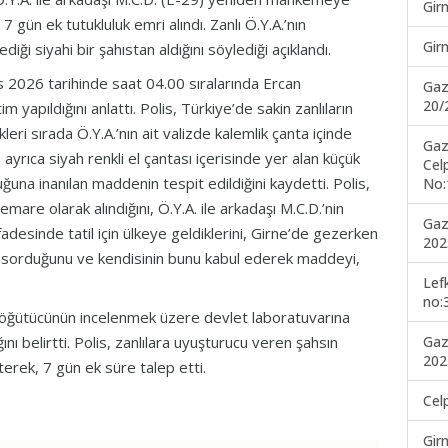
Gir
7 gün ek tutukluluk emri alındı. Zanlı Ö.Y.A.’nın
Gir
iği siyahi bir şahıstan aldığını söylediği açıklandı.
 2026 tarihinde saat 04.00 sıralarında Ercan
Gaz
20/
yapıldığını anlattı. Polis, Türkiye’de sakin zanlıların
eri sırada Ö.Y.A.’nın ait valizde kalemlik çanta içinde
Gaz
ayrıca siyah renkli el çantası içerisinde yer alan küçük
Cel
una inanılan maddenin tespit edildiğini kaydetti. Polis,
No:
re olarak alındığını, Ö.Y.A. ile arkadaşı M.C.D.’nin
Gaz
 ifadesinde tatil için ülkeye geldiklerini, Girne’de gezerken
202
ye sorduğunu ve kendisinin bunu kabul ederek maddeyi,
Lef
no:
 öğütücünün incelenmek üzere devlet laboratuvarına
Gaz
ı belirtti. Polis, zanlılara uyuşturucu veren şahsın
202
rterek, 7 gün ek süre talep etti.
Cel
Gir