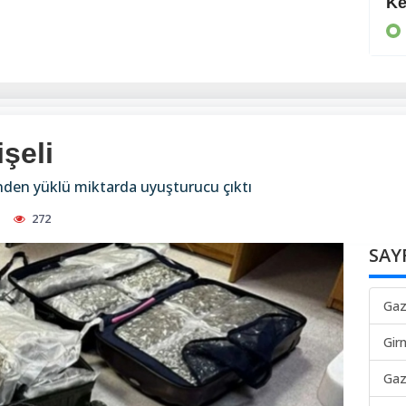
Daha da suçlu
Ke
KIBRIS
şeli
nden yüklü miktarda uyuşturucu çıktı
272
SAY
Gaz
Gir
Gaz