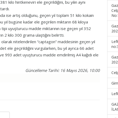
 kilo hintkeneviri ele geçirildiğini, bu yılın aynı
Gaz
tardı.
Cel
 ise artış olduğunu, geçen yıl toplam 51 kilo kokain
No:
u yıl bugüne kadar ele geçirilen miktarın 68 kiloya
Gaz
 tipi uyuşturucu madde miktarının ise geçen yıl 352
202
 2 kilo 300 grama ulaştığını belirtti.
Lef
olarak nitelendirilen “captagon” maddesinin geçen yıl
no:
det ele geçirildiğini vurgularken, bu yıl ayrıca 66 adet
 ve 993 adet uyuşturucu madde emdirilmiş A4 kağıdı ele
Gaz
202
Güncelleme Tarihi: 16 Mayıs 2026, 10:00
Cel
Gir
Lef
GA
İLA