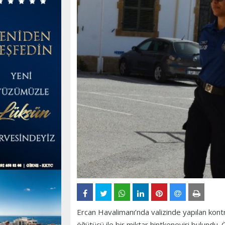
Ercan Havalimanı’nda valizinde yapılan kont
öğütücü ile bir miktar hintkeneviri bulundu