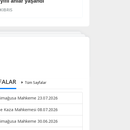
yifli anlar yaşandı
İhraç işlemi başl
KIBRIS
KIBRIS
FALAR
Tüm Sayfalar
imağusa Mahkeme 23.07.2026
ne Kaza Mahkemesi 08.07.2026
imağusa Mahkeme 30.06.2026