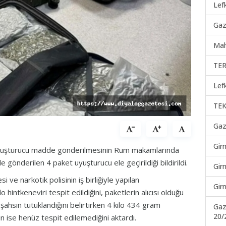
Lef
Gaz
Mah
TER
Lef
TEK
Gaz
Gir
yuşturucu madde gönderilmesinin Rum makamlarında
 gönderilen 4 paket uyuşturucu ele geçirildiği bildirildi.
Gir
e narkotik polisinin iş birliğiyle yapılan
Gir
hintkeneviri tespit edildiğini, paketlerin alıcısı olduğu
şahsın tutuklandığını belirtirken 4 kilo 434 gram
Gaz
20/
ın ise henüz tespit edilemediğini aktardı.