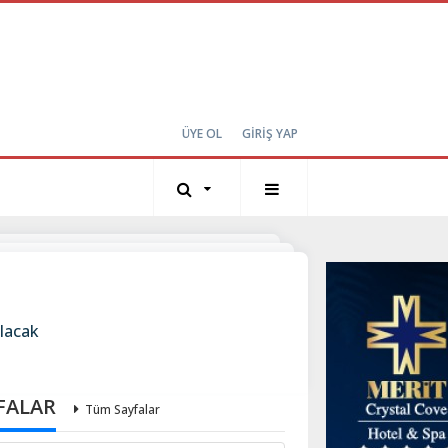
ÜYE OL
GİRİŞ YAP
alacak
FALAR
Tüm Sayfalar