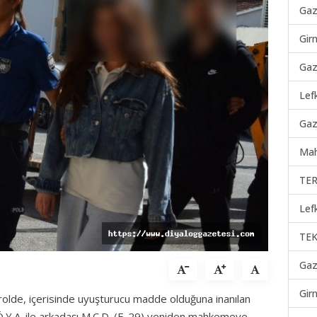
Gaz
Gir
Gaz
Lef
Gaz
Mah
TER
Lef
TEK
Gaz
Gir
rolde, içerisinde uyuşturucu madde olduğuna inanılan
. Ö.Y.A. ile arkadaşı M.C.D. (E-29) yeniden mahkemeye