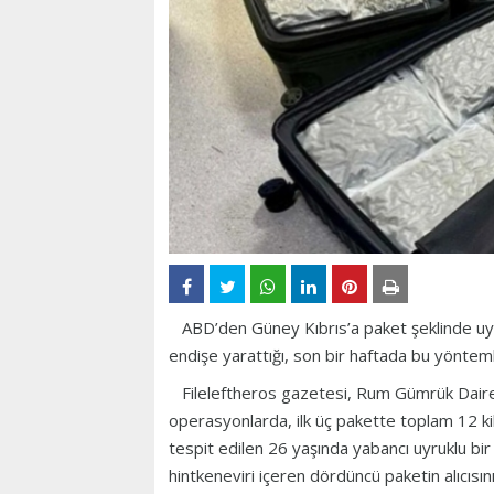
ABD’den Güney Kıbrıs’a paket şeklinde u
endişe yarattığı, son bir haftada bu yöntemle
Fileleftheros gazetesi, Rum Gümrük Dairesi v
operasyonlarda, ilk üç pakette toplam 12 kilo 
tespit edilen 26 yaşında yabancı uyruklu bir 
hintkeneviri içeren dördüncü paketin alıcısın