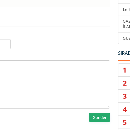
Lef
GA
İLA
GÜ
SIRA
1
2
3
4
Gönder
5