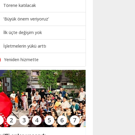
Törene katılacak
‘Büyük önem veriyoruz’
İlk üçte değişim yok
İşletmelerin yükü arttı
0
Yeniden hizmette
1
2
3
4
5
6
7