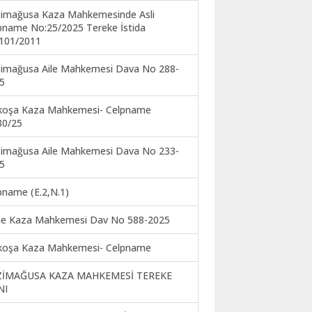
imağusa Kaza Mahkemesinde Asli
pname No:25/2025 Tereke İstida
101/2011
imağusa Aile Mahkemesi Dava No 288-
5
koşa Kaza Mahkemesi- Celpname
30/25
imağusa Aile Mahkemesi Dava No 233-
5
pname (E.2,N.1)
ne Kaza Mahkemesi Dav No 588-2025
koşa Kaza Mahkemesi- Celpname
ZİMAĞUSA KAZA MAHKEMESİ TEREKE
NI