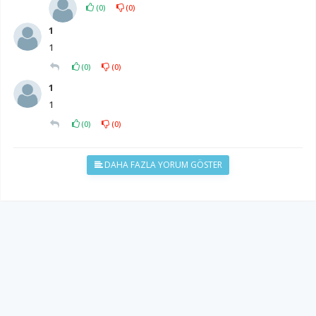
(
0
)
(
0
)
1
1
(
0
)
(
0
)
1
1
(
0
)
(
0
)
DAHA FAZLA YORUM GÖSTER
YUKARI ÇIK