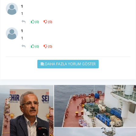
1
1
(
0
)
(
0
)
1
1
(
0
)
(
0
)
DAHA FAZLA YORUM GÖSTER