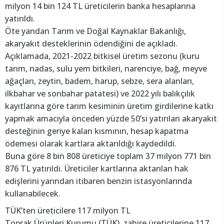
milyon 14 bin 124 TL üreticilerin banka hesaplarına
yatırıldı.
Öte yandan Tarım ve Doğal Kaynaklar Bakanlığı,
akaryakıt desteklerinin ödendiğini de açıkladı.
Açıklamada, 2021-2022 bitkisel üretim sezonu (kuru
tarım, nadas, sulu yem bitkileri, narenciye, bağ, meyve
ağaçları, zeytin, badem, harup, sebze, sera alanları,
ilkbahar ve sonbahar patatesi) ve 2022 yılı balıkçılık
kayıtlarına göre tarım kesiminin üretim girdilerine katkı
yapmak amacıyla önceden yüzde 50’si yatırılan akaryakıt
desteğinin geriye kalan kısmının, hesap kapatma
ödemesi olarak kartlara aktarıldığı kaydedildi.
Buna göre 8 bin 808 üreticiye toplam 37 milyon 771 bin
876 TL yatırıldı. Üreticiler kartlarına aktarılan hak
edişlerini yarından itibaren benzin istasyonlarında
kullanabilecek.
TÜK’ten üreticilere 117 milyon TL
Toprak Ürünleri Kurumu (TÜK), zahire üreticilerine 117