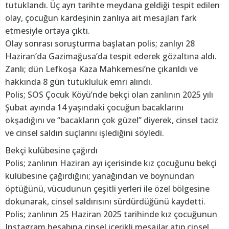
tutuklandı. Üç ayrı tarihte meydana geldiği tespit edilen
olay, çocuğun kardeşinin zanlıya ait mesajları fark
etmesiyle ortaya çıktı.
Olay sonrası soruşturma başlatan polis; zanlıyı 28
Haziran’da Gazimağusa’da tespit ederek gözaltına aldı.
Zanlı; dün Lefkoşa Kaza Mahkemesi’ne çıkarıldı ve
hakkında 8 gün tutukluluk emri alındı.
Polis; SOS Çocuk Köyü’nde bekçi olan zanlının 2025 yılı
Şubat ayında 14 yaşındaki çocuğun bacaklarını
okşadığını ve “bacakların çok güzel” diyerek, cinsel taciz
ve cinsel saldırı suçlarını işlediğini söyledi.
Bekçi kulübesine çağırdı
Polis; zanlının Haziran ayı içerisinde kız çocuğunu bekçi
kulübesine çağırdığını; yanağından ve boynundan
öptüğünü, vücudunun çeşitli yerleri ile özel bölgesine
dokunarak, cinsel saldırısını sürdürdüğünü kaydetti.
Polis; zanlının 25 Haziran 2025 tarihinde kız çocuğunun
Instagram hesabına cinsel içerikli mesajlar atıp cinsel