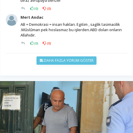
biraz avrupaya benzer
(
0
)
(
0
)
Mert Andac
AB = Demokrasi = insan hakları. Egitim , saglik tasimacilik
.Műslűman pek hoslasmaz bu işlerden.ABD doları onların
Allahıdır.
(
0
)
(
0
)
DAHA FAZLA YORUM GÖSTER