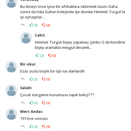
Bu ibneyi önce iyice bir afrikalılara siktirmek lazım..Daha
sonra da Hala Sultan kolejinde işe alsınlar Himmet Turgut'la
iyi oynaşırlar...
(
5
)
(
0
)
Cahit
Himmet Turgut bişey yapamaz çünkü O da kendine
bişey aramakla meşgul devamlı...
(
2
)
(
0
)
Bir okur.
Esas suclu boyle bir tipi ise alanlardir.
(
3
)
(
0
)
Salahi
Çocuk esirgeme kurumuna sapık bekçi???
(
2
)
(
0
)
Mert Andac
1974 ve sonrası
(
2
)
(
0
)