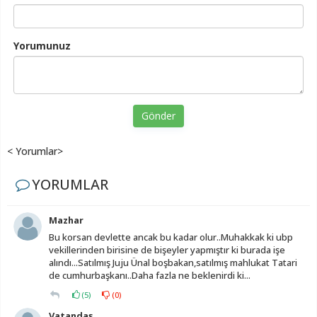
Yorumunuz
Gönder
< Yorumlar>
YORUMLAR
Mazhar
Bu korsan devlette ancak bu kadar olur..Muhakkak ki ubp
vekillerinden birisine de bişeyler yapmıştır ki burada işe
alındı...Satılmış Juju Ünal boşbakan,satılmış mahlukat Tatari
de cumhurbaşkanı..Daha fazla ne beklenirdi ki...
(
5
)
(
0
)
Vatandaş