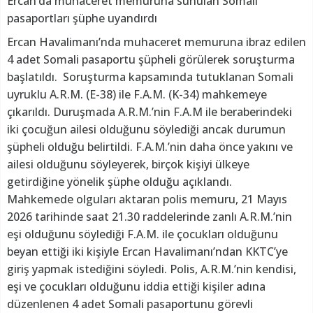
Ercan’da muhaceret memuruna sunulan Somali
pasaportları şüphe uyandırdı
Ercan Havalimanı’nda muhaceret memuruna ibraz edilen
4 adet Somali pasaportu şüpheli görülerek soruşturma
başlatıldı. Soruşturma kapsamında tutuklanan Somali
uyruklu A.R.M. (E-38) ile F.A.M. (K-34) mahkemeye
çıkarıldı. Duruşmada A.R.M.’nin F.A.M ile beraberindeki
iki çocuğun ailesi olduğunu söylediği ancak durumun
şüpheli olduğu belirtildi. F.A.M.’nin daha önce yakını ve
ailesi olduğunu söyleyerek, birçok kişiyi ülkeye
getirdiğine yönelik şüphe olduğu açıklandı.
Mahkemede olguları aktaran polis memuru, 21 Mayıs
2026 tarihinde saat 21.30 raddelerinde zanlı A.R.M.’nin
eşi olduğunu söylediği F.A.M. ile çocukları olduğunu
beyan ettiği iki kişiyle Ercan Havalimanı’ndan KKTC’ye
giriş yapmak istediğini söyledi. Polis, A.R.M.’nin kendisi,
eşi ve çocukları olduğunu iddia ettiği kişiler adına
düzenlenen 4 adet Somali pasaportunu görevli