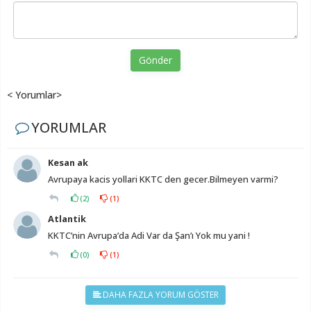
Gönder
< Yorumlar>
YORUMLAR
Kesan ak
Avrupaya kacis yollari KKTC den gecer.Bilmeyen varmi?
(
2
)
(
1
)
Atlantik
KKTC’nin Avrupa’da Adi Var da Şan’ı Yok mu yani !
(
0
)
(
1
)
DAHA FAZLA YORUM GÖSTER