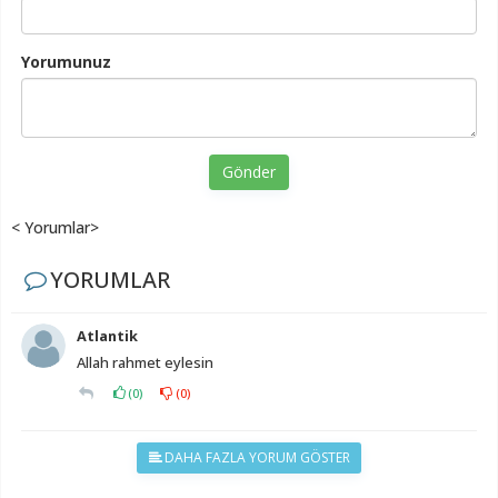
Yorumunuz
Gönder
< Yorumlar>
YORUMLAR
Atlantik
Allah rahmet eylesin
(
0
)
(
0
)
DAHA FAZLA YORUM GÖSTER