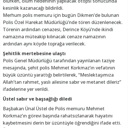
olurken, ölüm nedeninin yapılacak otopsi sonucunda
kesinlik kazanacağı bildirildi.
Merhum polis memuru için bugün Dikmen’de bulunan
Polis Özel Harekat Müdürlüğü’nde tören düzenlenecek.
Törenin ardından cenazesi, Derince Köyü’nde ikindi
namazına müteakip kılınacak cenaze namazının
ardından aynı köyde toprağa verilecek.
Şehitlik mertebesine ulaştı
Polis Genel Müdürlüğü tarafından yayınlanan taziye
mesajında, şehit polis Mehmet Korkmaz’ın vefatının
büyük üzüntü yarattığı belirtilerek, “Meslektaşımıza
Allah’tan rahmet, yaslı ailesine sabır ve metanet dileriz”
ifadelerine yer verildi.
Üstel sabır ve başsağlığı diledi
Başbakan Ünal Üstel de Polis memuru Mehmet
Korkmaz’ın görevi başında rahatsızlanarak hayatını
kaybetmesini derin bir üzüntüyle öğrendiğini ifade etti.