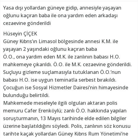
Yasa dışı yollardan güneye gidip, annesiyle yaşayan
oğlunu kaçıran baba ile ona yardım eden arkadaşı
cezaevine gönderildi
Hüseyin ÇİÇEK
Güney Kıbrıs’ın Limasol bölgesinde annesi K.M. ile
yaşayan 2 yaşındaki oğlunu kaçıran baba
Ö.O., ona yardım eden M.K. ile zanlının babası H.O.
mahkemeye çıkarıldı. Ö.O. ile M.K. cezaevine gönderildi.
Suçluyu gizleme suçlamasıyla tutuklanan Ö.O.’nun
babası H.O. ise uygun teminatla serbest bırakıldı.
Çocuğun ise Sosyal Hizmetler Dairesi’nin himayesinde
bulunduğu belirtildi.
Mahkemede meseleyle ilgili olguları aktaran polis
memuru Cafer Erenköylü; zanlı Ö.O. hakkında yapılan
soruşturmanın, 13 Mayıs tarihinde elde edilen bilgiler
üzerine başlatıldığını söyledi. Polis, zanlının söz konusu
tarihte kaçak yollardan Güney Kıbrıs Rum Yönetimi’ne