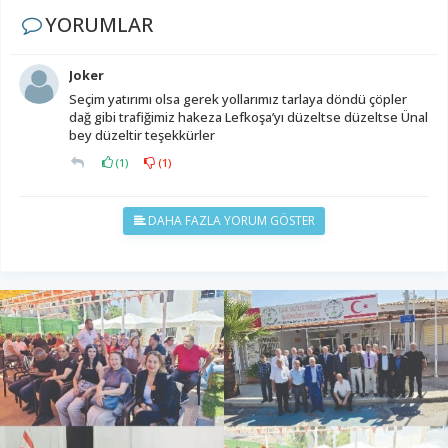
YORUMLAR
Joker
Seçim yatırımı olsa gerek yollarımız tarlaya döndü çöpler
dağ gibi trafiğimiz hakeza Lefkoşa’yı düzeltse düzeltse Ünal
bey düzeltir teşekkürler
(
1
)
(
1
)
DAHA FAZLA YORUM GÖSTER