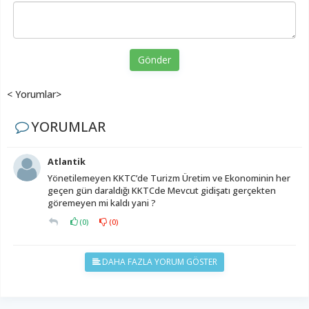
Gönder
< Yorumlar>
YORUMLAR
Atlantik
Yönetilemeyen KKTC’de Turizm Üretim ve Ekonominin her
geçen gün daraldığı KKTCde Mevcut gidişatı gerçekten
göremeyen mi kaldı yani ?
(
0
)
(
0
)
DAHA FAZLA YORUM GÖSTER