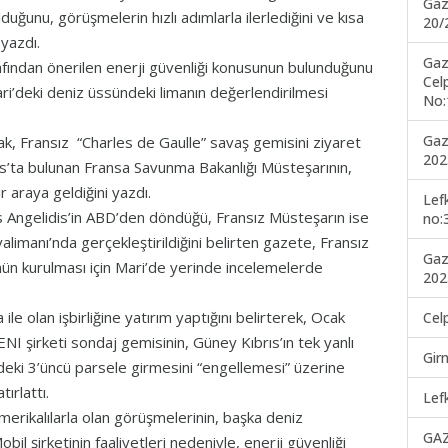
Gaz
ğunu, görüşmelerin hızlı adımlarla ilerlediğini ve kısa
20/
yazdı.
Gaz
ından önerilen enerji güvenliği konusunun bulunduğunu
Cel
ri’deki deniz üssündeki limanın değerlendirilmesi
No:
Gaz
ak, Fransız “Charles de Gaulle” savaş gemisini ziyaret
202
ıs’ta bulunan Fransa Savunma Bakanlığı Müsteşarının,
 araya geldiğini yazdı.
Lef
ngelidis’in ABD’den döndüğü, Fransız Müsteşarın ise
no:
limanı’nda gerçekleştirildiğini belirten gazete, Fransız
Gaz
ün kurulması için Mari’de yerinde incelemelerde
202
e olan işbirliğine yatırım yaptığını belirterek, Ocak
Cel
NI şirketi sondaj gemisinin, Güney Kıbrıs’ın tek yanlı
Gir
ndeki 3’üncü parsele girmesini “engellemesi” üzerine
ırlattı.
Lef
erikalılarla olan görüşmelerinin, başka deniz
GA
l şirketinin faaliyetleri nedeniyle, enerji güvenliği