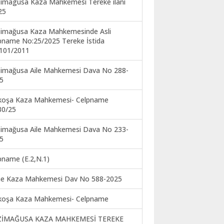
imagusa Kaza Mahkemesi Tereke ilanı
25
imağusa Kaza Mahkemesinde Asli
pname No:25/2025 Tereke İstida
101/2011
imağusa Aile Mahkemesi Dava No 288-
5
koşa Kaza Mahkemesi- Celpname
30/25
imağusa Aile Mahkemesi Dava No 233-
5
pname (E.2,N.1)
ne Kaza Mahkemesi Dav No 588-2025
koşa Kaza Mahkemesi- Celpname
ZİMAĞUSA KAZA MAHKEMESİ TEREKE