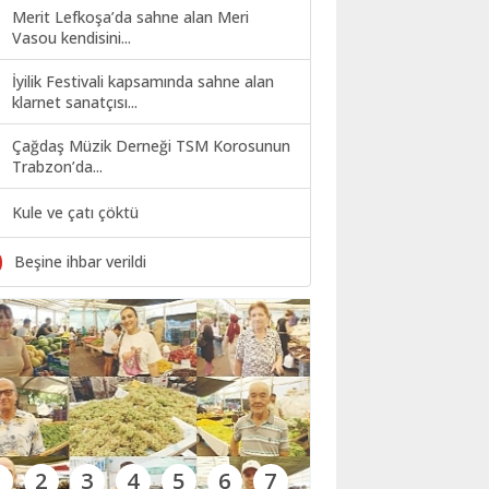
Merit Lefkoşa’da sahne alan Meri
Vasou kendisini...
İyilik Festivali kapsamında sahne alan
klarnet sanatçısı...
Çağdaş Müzik Derneği TSM Korosunun
Trabzon’da...
Kule ve çatı çöktü
0
Beşine ihbar verildi
1
2
3
4
5
6
7