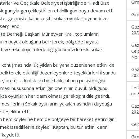
Gir
arlar ve Geçitkale Belediyesi işbirliğinde “Hadi Bize
sloganıyla gerçekleştirilen etkinlik gün boyu devam etti.
Gir
kte, geçmişte kalan çeşitli sokak oyunları oynandı ve
sergilendi.
Gaz
20/
vite Derneği Başkanı Münevver Kral, toplumların
ısının büyük olduğunu belirterek, bölgede hayata
Gaz
ttı ve teknolojinin ilerlediği günümüzde eski sokak
Cel
No:
konuşmasında, üç yıldan bu yana düzenlenen etkinlikle
Gaz
belirterek, etkinliği düzenleyenlere teşekkürlerini sundu.
202
 bu tür etkinliklerin birliktelik ruhunu pekiştirdiğini
Lef
maması hususunda etkinliğin öneminin büyük olduğunu
no:
ta oyunların her daim olması gerektiğini dile getirdi.
 nesillerinin Sokak oyunlarını yakalamasından duyduğu
Gaz
e teşekkür etti.
202
in hem köylerine hem de bölgeye bir hareket getirdiğini
Cel
mek istediklerini söyledi. Kaptan, bu tür etkinliklerin
i kaydetti.
Gir