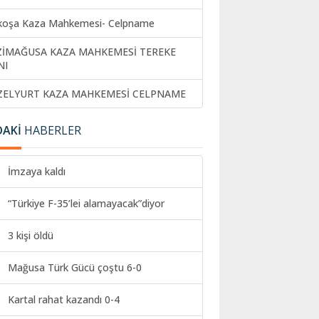
koşa Kaza Mahkemesi- Celpname
ZİMAĞUSA KAZA MAHKEMESİ TEREKE
NI
ZELYURT KAZA MAHKEMESİ CELPNAME
DAKİ
HABERLER
İmzaya kaldı
“Türkiye F-35’lei alamayacak”diyor
3 kişi öldü
Mağusa Türk Gücü çoştu 6-0
Kartal rahat kazandı 0-4