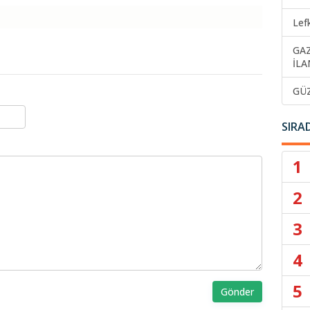
Lef
GA
İLA
GÜ
SIRA
1
2
3
4
5
Gönder