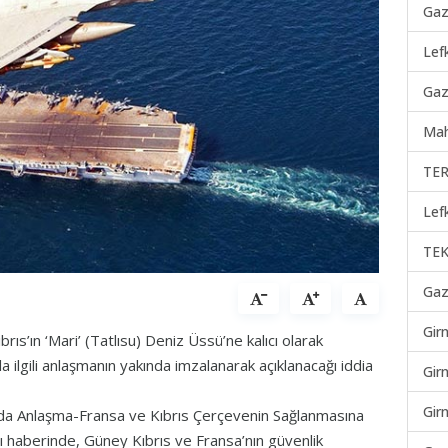
Gaz
Lef
Gaz
Mah
TER
Lef
TEK
Gaz
Gir
rıs’ın ‘Mari’ (Tatlısu) Deniz Üssü’ne kalıcı olarak
 ilgili anlaşmanın yakında imzalanarak açıklanacağı iddia
Gir
Gir
da Anlaşma-Fransa ve Kıbrıs Çerçevenin Sağlanmasına
lı haberinde, Güney Kıbrıs ve Fransa’nın güvenlik