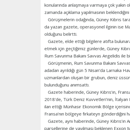
konularında anlaşmaya varmaya çok yakın oldu
zamanda açıklama yapılmasının beklendiğini 
Görüşmelerin odağında, Güney Kıbrıs taraf
da yazan gazete, operasyonel ilginin ise Ma
olduğunu belirtti.
Gazete, elde ettiği bilgilere atıfta bulunar
etmek için geçtiğimiz günlerde, Güney Kıbr
Rum Savunma Bakanı Savvas Angelidis ile bir
Görüşmenin, Rum Savunma Bakanı Savvas A
adadan ayrıldığı gün 5 Nisan’da Larnaka Hava
uzmanlardan oluşan bir grubun, deniz üssün
bulunduğunu anımsattı.
Gazete haberinde, Güney Kıbrıs’ın, Fransa il
2018’de, Türk Deniz Kuvvetleri’nin, İtalyan E
ilan ettiği Münhasır Ekonomik Bölge içerisi
Fransa’nın bölgeye fırkateyn gönderdiğini hat
Gazete, aynı haberinde, Güney Kıbrıs’ın Am
parsellerine de yayılması beklenen Exxon Mobi