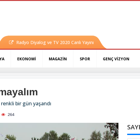
Radyo Diyalog ve TV 2020 Canlı Yayını
YA
EKONOMİ
MAGAZİN
SPOR
GENÇ VİZYON
mayalım
 renkli bir gün yaşandı
264
SAY