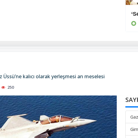
Arayan, soran olmadı
‘S
KIBRIS
z Üssü’ne kalıcı olarak yerleşmesi an meselesi
250
SAY
Gaz
Gir