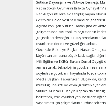
Sütlüce Dayanışma ve Aktivite Derneği, Muht
Katılın Sokak Oyunlarını Birlikte Oynayalım” 
Renkli görüntülere ev sahipliği yapan etkinli
Geçitkale Belediyesi halk dansları gösterisi 
Açılışta konuşan Sütlüce Dayanışma ve Akti
gelişmesinde sivil toplum örgütlerinin katk
geçirdikleri derneğin kuruluş amaçlarını anla
oyunlarının önemi ve güzelliğini anlattı.
Geçitkale Belediye Başkanı Hasan Öztaş da 
köyün tanıtılmasına büyük katkı sağlandığını 
Milli Eğitim ve Kültür Bakanı Cemal Özyiğit de,
anımsatarak, teknolojinin çocukları esir al
söyledi ve çocukların hayatında tozda toprak
Meclis Başkanı Teberrüken Uluçay da, kendi
mutluluğu belirtti ve etkinliği düzenleyenler
Sütlüce Muhtarı Hüseyin Kaptan da etkinliğ
belirterek, eski oyunları yeni nesillere öğret
yaşatılması için çalışmalarını sürdüreceklerin