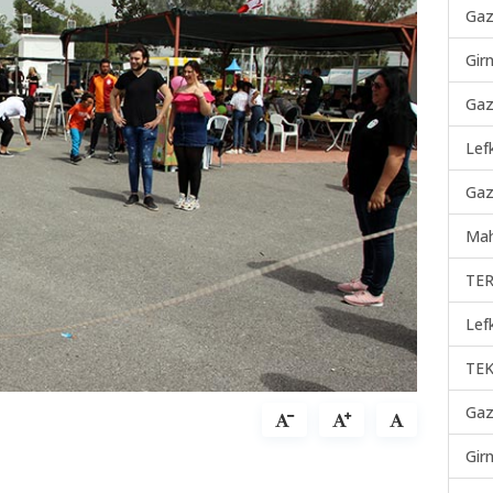
Gaz
Gir
Gaz
Lef
Gaz
Mah
TER
Lef
TEK
Gaz
Gir