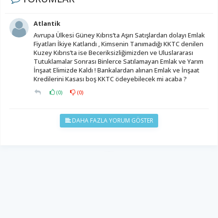
Atlantik
Avrupa Ülkesi Güney Kıbrıs’ta Aşırı Satışlardan dolayı Emlak
Fiyatları İkiye Katlandı , Kimsenin Tanımadığı KKTC denilen
Kuzey Kıbrıs’ta ise Beceriksizliğimizden ve Uluslararası
Tutuklamalar Sonrası Binlerce Satılamayan Emlak ve Yarım
İnşaat Elimizde Kaldı ! Bankalardan alınan Emlak ve İnşaat
Kredilerini Kasası boş KKTC ödeyebilecek mi acaba ?
(
0
)
(
0
)
DAHA FAZLA YORUM GÖSTER
YUKARI ÇIK