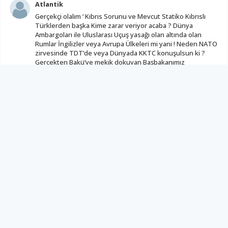
Atlantik
Gerçekçi olalım ‘ Kıbrıs Sorunu ve Mevcut Statiko Kıbrıslı
Türklerden başka Kime zarar veriyor acaba ? Dünya
Ambargoları ile Uluslarası Uçuş yasağı olan altında olan
Rumlar İngilizler veya Avrupa Ülkeleri mi yani ! Neden NATO
zirvesinde TDT’de veya Dünyada KKTC konuşulsun ki ?
Gerçekten Bakü’ye mekik dokuyan Başbakanımız
Azerbaycan’ın Yağmalayıp Tapulayıp çalıp Sattığımız Rum
Mülklerinin Bedeli Milyarları mı KKTCye gönderecek
sanıyoruz acaba ? Olmadı ve Olmayacağı Kesin olan
KKTCnin Tanınmasına niye Cebimizde olmayan kaynakları
harcıyoruz ! 40 yıldan fazladır KKTCyi Tanıyan mı oldu ! Bu
ne Huy Bu ne Cüret ? Eskilerimizin Zararın Neresinden
Dönülse Kardır Sözleri Yalan mı yani !
(
0
)
(
0
)
DAHA FAZLA YORUM GÖSTER