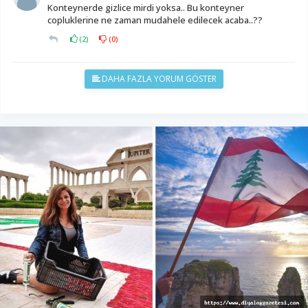
Konteynerde gizlice mirdi yoksa.. Bu konteyner
copluklerine ne zaman mudahele edilecek acaba..??
(
2
)
(
0
)
DAHA FAZLA YORUM GÖSTER