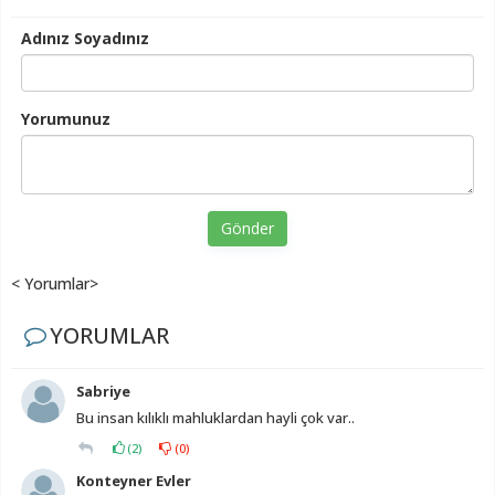
Adınız Soyadınız
Yorumunuz
Gönder
< Yorumlar>
YORUMLAR
Sabriye
Bu insan kılıklı mahluklardan hayli çok var..
(
2
)
(
0
)
Konteyner Evler