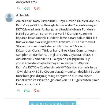
dön yeter artık
(
1
)
(
0
)
Atlantik
Ankara’daki Nato Zirvesinde Dünya Devleri Ülkeleri küçücük
Kıbrıs’ı veya KKTCyi Konuştular mı acaba ? Yönetilemeyen
KKTCdeki Yıllardır Ambargolar altındaki Kıbrıslı Türklerin
Halini gerçekten soran mı var yani ? Kıbrıs’ın Kuzeyine
kapanıp kalan Kıbrıslı Türklerin kime zararı dokunabilir ki !
Rusya’sı Amerika’sı İngiltere’si Fransa’sı KKTCnin mevcut
Statikozundan niye Rahatsız olsunlar ki ? Mevcut
Düzenden Kıbrıslı Türkler hariç Niye Kıbrıs Cumhuriyetini
Sahiplenen Rumlar AB , İngiltere ABD veya BM rahatsız
olsunlar ki ! Zamanın KKTC aleyhine çalıştığını KKTCyi
yönetenlerden başka bilmeyen mi var yani ! 40 yıldır
Kıbrıs’ta KKTCile Çözüm olmadı KKTCnin bu son hali ile de
40 yıl daha KKTC ile Çözüm olacağı mümkün değildir ! Bugün
Borç batağına düşmüş Maaş ödeyemez duruma düşen
Pahalılıktan ve Pislikten girilemeyen KKTC gercekten Kimin
Umurunda mı ki ?
(
0
)
(
0
)
DAHA FAZLA YORUM GÖSTER