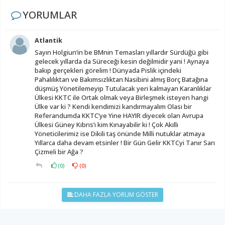
YORUMLAR
Atlantik
Sayın Holgiun’in be BMnin Temasları yıllardır Sürdüğü gibi
gelecek yıllarda da Süreceği kesin değilmidir yani ! Aynaya
bakıp gerçekleri görelim ! Dünyada Pislik içindeki
Pahalılıktan ve Bakımsızlıktan Nasibini almış Borç Batağına
düşmüş Yönetilemeyip Tutulacak yeri kalmayan Karanlıklar
Ülkesi KKTC ile Ortak olmak veya Birleşmek isteyen hangi
Ülke var ki ? Kendi kendimizi kandırmayalım Olası bir
Referandumda KKTC’ye Yine HAYIR diyecek olan Avrupa
Ülkesi Güney Kıbrıs’ı kim Kınayabilir ki ! Çok Akıllı
Yöneticilerimiz ise Dikili taş önünde Milli nutuklar atmaya
Yıllarca daha devam etsinler ! Bir Gün Gelir KKTCyi Tanır Sarı
Çizmeli bir Ağa ?
(
0
)
(
0
)
DAHA FAZLA YORUM GÖSTER