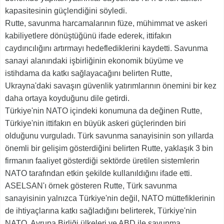
kapasitesinin güçlendiğini söyledi.
Rutte, savunma harcamalarının füze, mühimmat ve askeri
kabiliyetlere dönüştüğünü ifade ederek, ittifakın
caydırıcılığını artırmayı hedeflediklerini kaydetti. Savunma
sanayi alanındaki işbirliğinin ekonomik büyüme ve
istihdama da katkı sağlayacağını belirten Rutte,
Ukrayna'daki savaşın güvenlik yatırımlarının önemini bir kez
daha ortaya koyduğunu dile getirdi.
Türkiye'nin NATO içindeki konumuna da değinen Rutte,
Türkiye'nin ittifakın en büyük askeri güçlerinden biri
olduğunu vurguladı. Türk savunma sanayisinin son yıllarda
önemli bir gelişim gösterdiğini belirten Rutte, yaklaşık 3 bin
firmanın faaliyet gösterdiği sektörde üretilen sistemlerin
NATO tarafından etkin şekilde kullanıldığını ifade etti.
ASELSAN'ı örnek gösteren Rutte, Türk savunma
sanayisinin yalnızca Türkiye'nin değil, NATO müttefiklerinin
de ihtiyaçlarına katkı sağladığını belirterek, Türkiye'nin
NATO, Avrupa Birliği ülkeleri ve ABD ile savunma