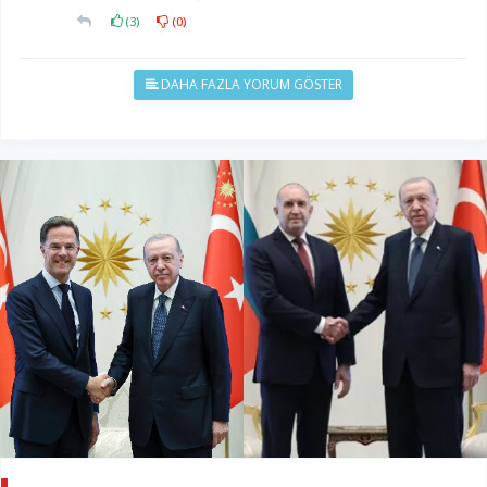
(
3
)
(
0
)
DAHA FAZLA YORUM GÖSTER