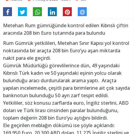
Metehan Rum gümrüğünde kontrol edilen Kıbrıslı çiftin
aracında 208 bin Euro tutarında para bulundu
Rum Gümrük yetkilileri, Metehan Sınır Kapısı yol kontrol
noktasında bir araçta 208 bin Euro’yu aşan miktarda
nakit para ele geçirdi.
Gümrük Müdürlüğü görevlilerince dün, 49 yaşındaki
Kıbrıslı Türk kadın ve 50 yaşındaki eşinin yolcu olarak
bulunduğu aracı durdurularak arama yaptı. Araçta
yapılan incelemede, çeşitli para birimlerine ait çok sayıda
banknotun bulunduğu 50 ayrı zarf tespit edildi.
Yetkililer, söz konusu zarflarda euro, İngiliz sterlini, ABD
doları ve Türk lirası cinsinden paralar bulunduğunu,
toplam değerin 208 bin Euro’yu aştığını bildirdi.
Ele geçirilen meblağın dökümü ise şöyle açıklandı:
169.950 Euro, 20.300 ABD doları, 11.275 İngiliz sterlini ve