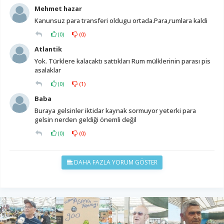
Mehmet hazar
Kanunsuz para transferi oldugu ortada.Para,rumlara kaldi
(
0
)
(
0
)
Atlantik
Yok. Türklere kalacaktı sattıkları Rum mülklerinin parası pis
asalaklar
(
0
)
(
1
)
Baba
Buraya gelsinler iktidar kaynak sormuyor yeterki para
gelsin nerden geldiği önemli değil
(
0
)
(
0
)
DAHA FAZLA YORUM GÖSTER