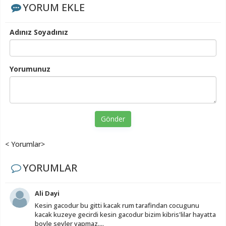
YORUM EKLE
Adınız Soyadınız
Yorumunuz
Gönder
< Yorumlar>
YORUMLAR
Ali Dayi
Kesin gacodur bu gitti kacak rum tarafindan cocugunu
kacak kuzeye gecirdi kesin gacodur bizim kibris'lilar hayatta
boyle seyler yapmaz....