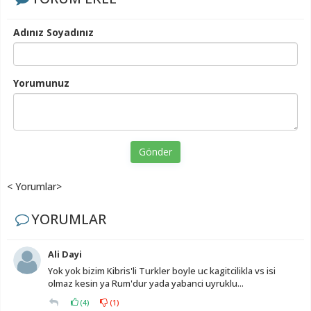
Adınız Soyadınız
Yorumunuz
Gönder
< Yorumlar>
YORUMLAR
Ali Dayi
Yok yok bizim Kibris'li Turkler boyle uc kagitcilikla vs isi
olmaz kesin ya Rum'dur yada yabanci uyruklu...
(
4
)
(
1
)