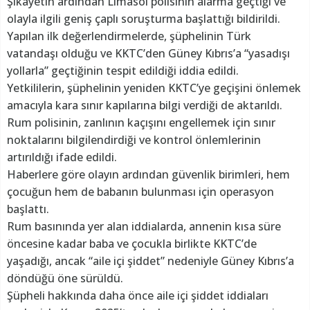
Şikâyetin ardından Limasol polisinin alarma geçtiği ve
olayla ilgili geniş çaplı soruşturma başlattığı bildirildi.
Yapılan ilk değerlendirmelerde, şüphelinin Türk
vatandaşı olduğu ve KKTC’den Güney Kıbrıs’a “yasadışı
yollarla” geçtiğinin tespit edildiği iddia edildi.
Yetkililerin, şüphelinin yeniden KKTC’ye geçişini önlemek
amacıyla kara sınır kapılarına bilgi verdiği de aktarıldı.
Rum polisinin, zanlının kaçışını engellemek için sınır
noktalarını bilgilendirdiği ve kontrol önlemlerinin
artırıldığı ifade edildi.
Haberlere göre olayın ardından güvenlik birimleri, hem
çocuğun hem de babanın bulunması için operasyon
başlattı.
Rum basınında yer alan iddialarda, annenin kısa süre
öncesine kadar baba ve çocukla birlikte KKTC’de
yaşadığı, ancak “aile içi şiddet” nedeniyle Güney Kıbrıs’a
döndüğü öne sürüldü.
Şüpheli hakkında daha önce aile içi şiddet iddiaları