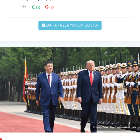
(
2
)
(
2
)
DAHA FAZLA YORUM GÖSTER