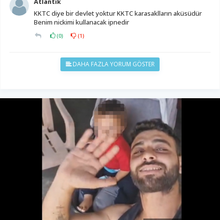
Atlantik
KKTC diye bir devlet yoktur KKTC karasaklların aküsüdür
Benim nickimi kullanacak ipnedir
(
0
)
(
1
)
DAHA FAZLA YORUM GÖSTER