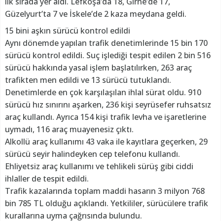
ilk sırada yer aldı. Lefkoşa’da 18, Girne’de 17,
Güzelyurt’ta 7 ve İskele’de 2 kaza meydana geldi.
15 bini aşkın sürücü kontrol edildi
Aynı dönemde yapılan trafik denetimlerinde 15 bin 170
sürücü kontrol edildi. Suç işlediği tespit edilen 2 bin 516
sürücü hakkında yasal işlem başlatılırken, 263 araç
trafikten men edildi ve 13 sürücü tutuklandı.
Denetimlerde en çok karşılaşılan ihlal sürat oldu. 910
sürücü hız sınırını aşarken, 236 kişi seyrüsefer ruhsatsız
araç kullandı. Ayrıca 154 kişi trafik levha ve işaretlerine
uymadı, 116 araç muayenesiz çıktı.
Alkollü araç kullanımı 43 vaka ile kayıtlara geçerken, 29
sürücü seyir halindeyken cep telefonu kullandı.
Ehliyetsiz araç kullanımı ve tehlikeli sürüş gibi ciddi
ihlaller de tespit edildi.
Trafik kazalarında toplam maddi hasarın 3 milyon 768
bin 785 TL olduğu açıklandı. Yetkililer, sürücülere trafik
kurallarına uyma çağrısında bulundu.