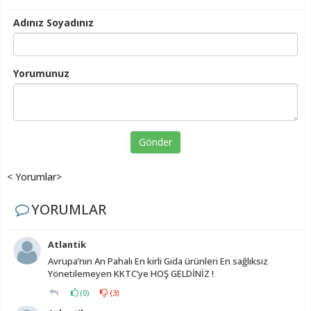
Adınız Soyadınız
Yorumunuz
Gönder
< Yorumlar>
YORUMLAR
Atlantik
Avrupa’nın An Pahalı En kirli Gıda ürünleri En sağlıksız
Yönetilemeyen KKTC’ye HOŞ GELDİNİZ !
(
0
)
(
3
)