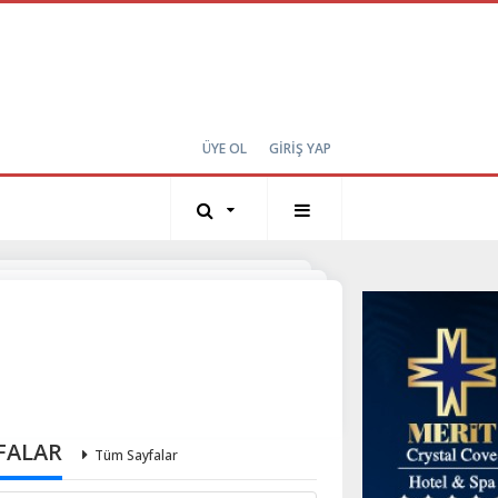
ÜYE OL
GİRİŞ YAP
FALAR
Tüm Sayfalar