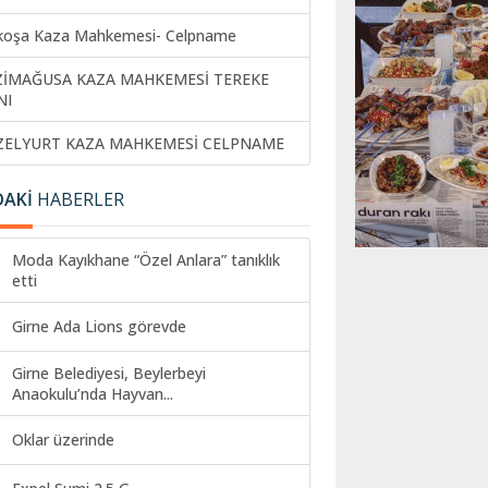
koşa Kaza Mahkemesi- Celpname
ZİMAĞUSA KAZA MAHKEMESİ TEREKE
NI
ZELYURT KAZA MAHKEMESİ CELPNAME
DAKİ
HABERLER
Moda Kayıkhane “Özel Anlara” tanıklık
etti
Girne Ada Lions görevde
Girne Belediyesi, Beylerbeyi
Anaokulu’nda Hayvan...
Oklar üzerinde