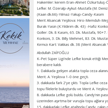
Hakemler: kerem Eran-Ahmet Özkurtuluş-Ö
Lefke: M. Özeralp-Aykut-Mustafa (M. Deni
(Kaan dk.66)-Yılmaz-Yakup-Candy-Kasım
Merit Alsancak Yeşilova: Hiro-Memduh-Mej
Burak-Yasin (K.Yıldırım dk. 43) -Hafız Konk
Goller: Dk. 8 Kasım, 65. Dk. Mustafa, 90+7. 
Konkoni, 3. Dk. Billy Mehmet, 83. Dk. Musta
Kırmızı Kart: Vakkas dk. 38 (Merit Alsancak 
Abdullah ZAİFOĞLU
K-Pet Süper Ligi’nde Lefke konuk ettiği Mer
berabere kaldı.
1. Dakikada gelişen atakta topla ceza alanı
Merit. A. Yeşilova 1-0 öne geçti.
3. dakikada fark 2’ye çıktı. Topla Lefke ceza
topu filelerle buluşturdu ve Merit A. Yeşilov
8. dakikada Lefke golü buldu. Candy’nin pas
üzerinden aşırtma bir vuruşla topu ağlara yo
15. dakikadaki Lefke atağında Candy, rakip c