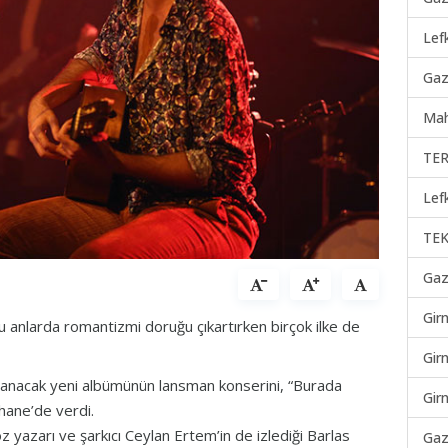
Lef
Gaz
Mah
TER
Lef
TEK
Gaz
Gir
anlarda romantizmi doruğu çıkartırken birçok ilke de
Gir
nacak yeni albümünün lansman konserini, “Burada
Gir
hane’de verdi.
azarı ve şarkıcı Ceylan Ertem’in de izlediği Barlas
Gaz