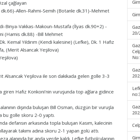
Gir
zal çağlayan
z dk.66)-Allen-Rahmi-Semih (Botanle dk.31)-Mehmet
Gir
di-Binya-Vakkas-Makoun-Mustafa (İlyas dk.90+2) -
Gaz
20/
oni (Hamis dk.88) -Bill Mehmet
Dk. Kemal Yıldırım (Kendi kalesine) (Lefke), Dk. 1 Hafız
Gaz
fa, (Merit Alsancak Yeşilova)
Cel
No:
Yeşilova)
Gaz
202
it Alsancak Yeşilova ile son dakikada gelen golle 3-3
Lef
na giren Hafız Konkoni’nin vuruşunda top ağlara gidince
no:
Gaz
 alanının dışında buluşan Bill Osman, düzgün bir vuruşla
202
a bu golle skoru 2-0 yaptı.
ında defansın arkasında topla buluşan Kasım, kalecinin
Cel
llayarak takımı adına skoru 2-1 yapan golü attı.
Gir
eza alanında bir anda yerde kaldı. Lefke futbolcularının