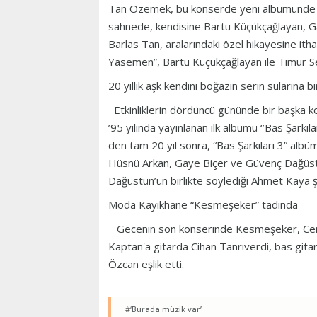
Tan Özemek, bu konserde yeni albümünde yer 
sahnede, kendisine Bartu Küçükçağlayan, Gay
Barlas Tan, aralarındaki özel hikayesine it
Yasemen”, Bartu Küçükçağlayan ile Timur Selç
20 yıllık aşk kendini boğazın serin sularına bı
Etkinliklerin dördüncü gününde bir başka ko
’95 yılında yayınlanan ilk albümü ‘’Bas Şarkılar
den tam 20 yıl sonra, “Bas Şarkıları 3” alb
Hüsnü Arkan, Gaye Biçer ve Güvenç Dağüstün 
Dağüstün’ün birlikte söylediği Ahmet Kaya şa
Moda Kayıkhane “Kesmeşeker” tadında
Gecenin son konserinde Kesmeşeker, Cenk Ta
Kaptan'a gitarda Cihan Tanrıverdi, bas gita
Özcan eşlik etti.
#‘Burada müzik var’