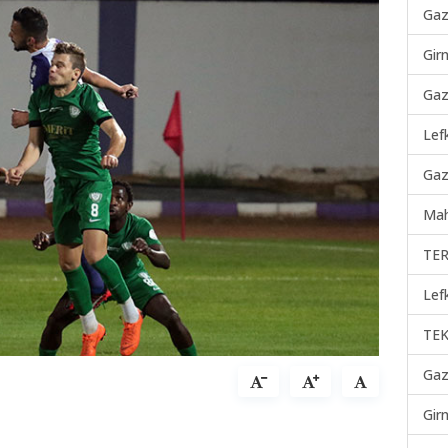
Gaz
Gir
Gaz
Lef
Gaz
Mah
TER
Lef
TEK
Gaz
Gir