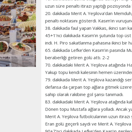
uzun süre penaltı itirazı yaptığı pozisyond
20. dakikada Merit A. Yeşilova’dan Memduh,
penaltı noktasını gösterdi. Kasım’ın vuruşun
38. dakikada faul yapan Vakkas, ikinci sarı kar
45+1’nci dakikada Kasım’ın şutunda top üst 
indi. H. Piro sakatlanma pahasına ikinci bir 
65. dakikada Lefke’den Kasım’ın pasında Mu
beraberliği getiren golü attı. 2-2
70. dakikadaki Merit A. Yeşilova atağında H
Yakup topu kendi kalesinin hemen üzerinden
79. dakikada Merit A. Yeşilova kazandığı se
defansa da çarpan top ağlara gitmek üzere
sahip olarak rakibine gol şansı tanımadı.
83. dakikadaki Merit A. Yeşilova atağında 
Dönen topu Mustafa ağlara yolladı. Ancak y
Merit A. Yeşilova futbolcularının uzun iti
Eran golü geçerli saydı ve Merit A. Yeşilova
90+7’nci dakikada Lefke’den Kaan’ın geriler