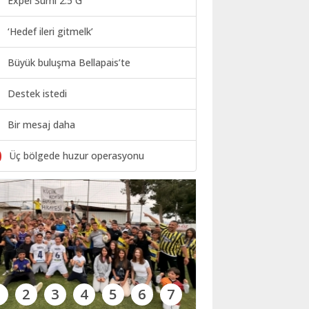
Expel Sumi 2.5 G
‘Hedef ileri gitmelk’
Büyük buluşma Bellapais’te
Destek istedi
Bir mesaj daha
0
Üç bölgede huzur operasyonu
1
2
3
4
5
6
7