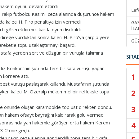
a hakem oyunu devam ettirdi.
Lef
 rakip futbolcu Kasım’ı ceza alanında düşürünce hakem
da kaleci H. Piro penaltıya izin vermedi.
GA
İLA
tı görerek kırmızı kartla oyun dışı kaldı.
direğe vurduktan sonra kaleci H. Piro’ya çarpıp yere
GÜ
hareketle topu uzaklaştırmayı başardı.
stafa yerden sert ve düzgün bir vuruşla takımına
SIRA
afız Konkoni’nin şutunda ters bir kafa vuruşu yapan
1
 kornere attı.
rbest vuruşu paslaşarak kullandı. Mustafa’nın şutunda
2
yken kaleci M. Özeralp mükemmel bir refleksle topa
3
kale önünde oluşan karambolde top üst direkten döndü.
an hakem ofsayt bayrağını kaldırarak golü vermedi.
razı sonrasında yan hakemle görüşen orta hakem Kerem
4
 3-2 öne geçti.
den rakip ceza alanına gönderdiği topa ters bir kafa