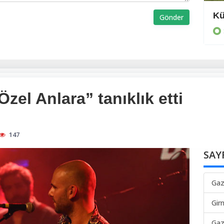
Ödüller verildi
Kü
Gönder
SPOR
el Anlara” tanıklık etti
147
SAY
Gaz
Gir
Gaz