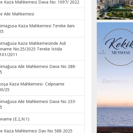
ne Kaza Mahkemesi Dava No: 1097/ 2022
ne Aile Mahkemesi
imagusa Kaza Mahkemesi Tereke ilanı
25
imağusa Kaza Mahkemesinde Asli
pname No:25/2025 Tereke İstida
101/2011
imağusa Aile Mahkemesi Dava No 288-
5
koşa Kaza Mahkemesi- Celpname
30/25
imağusa Aile Mahkemesi Dava No 233-
5
pname (E.2,N.1)
ne Kaza Mahkemesi Dav No 588-2025