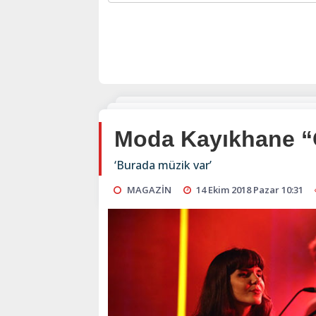
Moda Kayıkhane “Öz
‘Burada müzik var’
MAGAZİN
14 Ekim 2018 Pazar 10:31