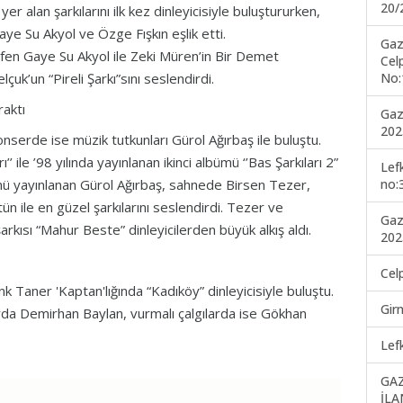
20/
alan şarkılarını ilk kez dinleyicisiyle buluştururken,
e Su Akyol ve Özge Fışkın eşlik etti.
Gaz
hafen Gaye Su Akyol ile Zeki Müren’in Bir Demet
Cel
No:
uk’un “Pireli Şarkı”sını seslendirdi.
raktı
Gaz
202
nserde ise müzik tutkunları Gürol Ağırbaş ile buluştu.
ı’’ ile ’98 yılında yayınlanan ikinci albümü ‘’Bas Şarkıları 2”
Lef
no:
ümü yayınlanan Gürol Ağırbaş, sahnede Birsen Tezer,
ile en güzel şarkılarını seslendirdi. Tezer ve
Gaz
rkısı “Mahur Beste” dinleyicilerden büyük alkış aldı.
202
Cel
ner 'Kaptan'lığında “Kadıköy” dinleyicisiyle buluştu.
Gir
rda Demirhan Baylan, vurmalı çalgılarda ise Gökhan
Lef
GA
İLA