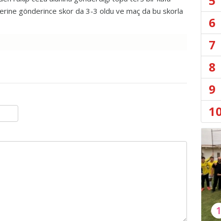
5
elerine gönderince skor da 3-3 oldu ve maç da bu skorla
6
7
8
9
1