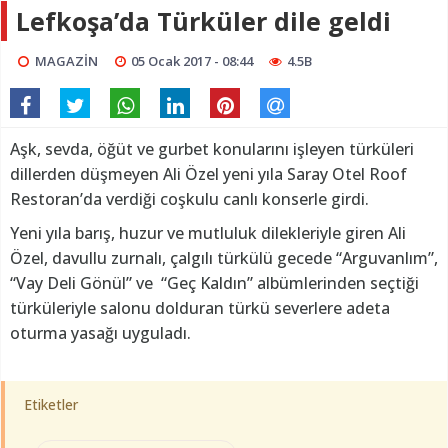
Lefkoşa’da Türküler dile geldi
MAGAZİN
05 Ocak 2017 - 08:44
4.5B
Aşk, sevda, öğüt ve gurbet konularını işleyen türküleri
dillerden düşmeyen Ali Özel yeni yıla Saray Otel Roof
Restoran’da verdiği coşkulu canlı konserle girdi.
Yeni yıla barış, huzur ve mutluluk dilekleriyle giren Ali
Özel, davullu zurnalı, çalgılı türkülü gecede “Arguvanlım”,
“Vay Deli Gönül” ve “Geç Kaldın” albümlerinden seçtiği
türküleriyle salonu dolduran türkü severlere adeta
oturma yasağı uyguladı.
Etiketler