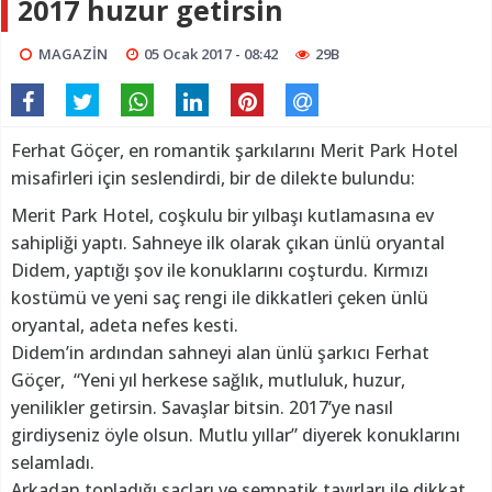
2017 huzur getirsin
MAGAZİN
05 Ocak 2017 - 08:42
29B
Ferhat Göçer, en romantik şarkılarını Merit Park Hotel
misafirleri için seslendirdi, bir de dilekte bulundu:
Merit Park Hotel, coşkulu bir yılbaşı kutlamasına ev
sahipliği yaptı. Sahneye ilk olarak çıkan ünlü oryantal
Didem, yaptığı şov ile konuklarını coşturdu. Kırmızı
kostümü ve yeni saç rengi ile dikkatleri çeken ünlü
oryantal, adeta nefes kesti.
Didem’in ardından sahneyi alan ünlü şarkıcı Ferhat
Göçer, “Yeni yıl herkese sağlık, mutluluk, huzur,
yenilikler getirsin. Savaşlar bitsin. 2017’ye nasıl
girdiyseniz öyle olsun. Mutlu yıllar” diyerek konuklarını
selamladı.
Arkadan topladığı saçları ve sempatik tavırları ile dikkat