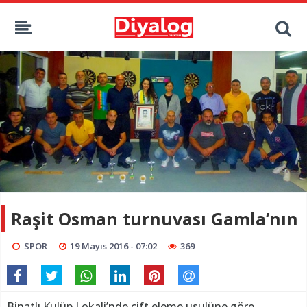
Raşit Osman turnuvası Gamla’nın
SPOR
19 Mayıs 2016 - 07:02
369
Binatlı Kulüp Lokali’nde çift eleme usulüne göre