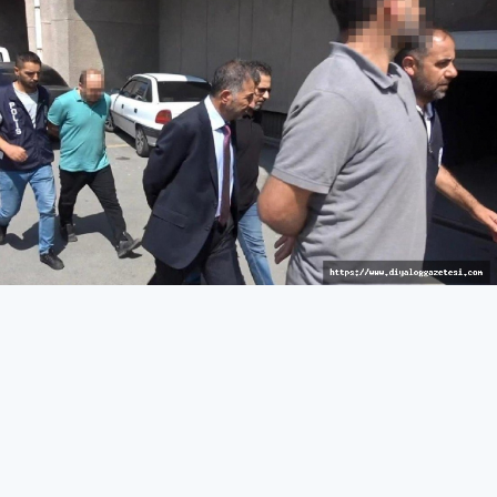
Cezaevine gönderildi
TÜRKİYE
04 Eylül 2022 - 03:59
46.2B
Adli kontrolle serbest bırakılan eski Türk Hava Kurumu