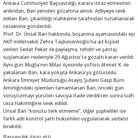
Ankara Cumhuriyet Başsavcılığı, karara itiraz etmesinin
ardından, Ban yeniden gözaltına alındı. Adliyeye sevk
edilen Ban, çıkarıldığı mahkeme tarafından tutuklanarak
cezaevine gönderildi.
Prof. Dr. Ünsal Ban hakkında, boşanma aşamasındaki eşi
AKP milletvekili Zehra Taşkesenlioğlu’na ait kişisel
verileri Sedat Peker ile paylaşma, tehdit ve şantaj
suçlamaları nedeniyle 29 Ağustos'ta gözaltı kararı verildi.
Aynı gün Muğla'nın Milas ilçesinde şoförü Ahmet K. ile
yakalanan Ban, kara yoluyla Ankara'ya götürüldü.
Ankara Emniyet Müdürlüğü Asayiş Şubesi Gasp Büro
Amirliğindeki işlemleri tamamlanan Ban, önceki gün
soruşturmayı yürüten savcıya ifade verdikten sonra sulh
ceza hakimliğine sevk edildi.
Ünsal Ban “konutu terk etmeme”, diğer şüpheliler ise
farklı adli kontrol şartı hükümleri uygulanarak serbest
bırakıldı.
Başsavcılık itiraz etti