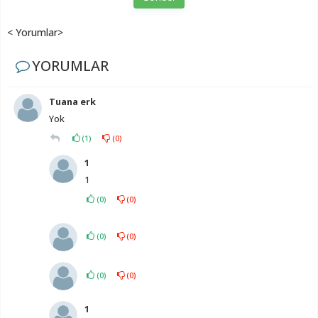
< Yorumlar>
YORUMLAR
Tuana erk
Yok
(
1
)
(
0
)
1
1
(
0
)
(
0
)
(
0
)
(
0
)
(
0
)
(
0
)
1