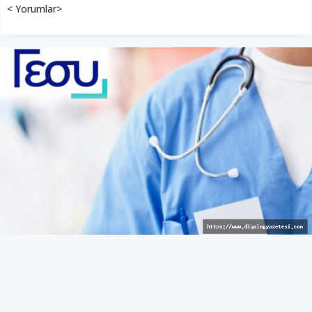
< Yorumlar>
Avrupalı hizmet
GÜNEY
27 Mart 2026 - 10:43
565