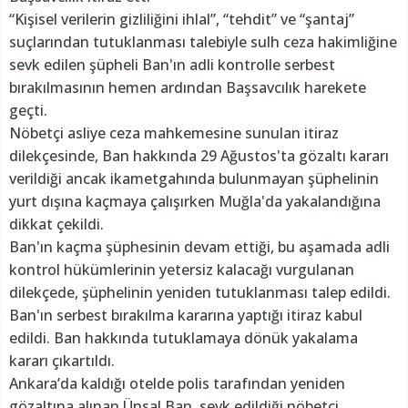
“Kişisel verilerin gizliliğini ihlal”, “tehdit” ve “şantaj”
suçlarından tutuklanması talebiyle sulh ceza hakimliğine
sevk edilen şüpheli Ban'ın adli kontrolle serbest
bırakılmasının hemen ardından Başsavcılık harekete
geçti.
Nöbetçi asliye ceza mahkemesine sunulan itiraz
dilekçesinde, Ban hakkında 29 Ağustos'ta gözaltı kararı
verildiği ancak ikametgahında bulunmayan şüphelinin
yurt dışına kaçmaya çalışırken Muğla'da yakalandığına
dikkat çekildi.
Ban'ın kaçma şüphesinin devam ettiği, bu aşamada adli
kontrol hükümlerinin yetersiz kalacağı vurgulanan
dilekçede, şüphelinin yeniden tutuklanması talep edildi.
Ban'ın serbest bırakılma kararına yaptığı itiraz kabul
edildi. Ban hakkında tutuklamaya dönük yakalama
kararı çıkartıldı.
Ankara’da kaldığı otelde polis tarafından yeniden
gözaltına alınan Ünsal Ban, sevk edildiği nöbetçi