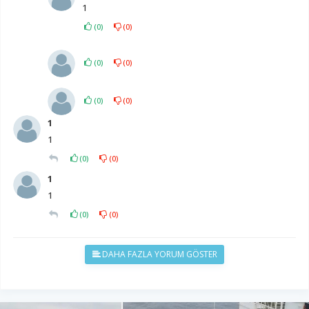
1
(
0
)
(
0
)
(
0
)
(
0
)
(
0
)
(
0
)
1
1
(
0
)
(
0
)
1
1
(
0
)
(
0
)
DAHA FAZLA YORUM GÖSTER