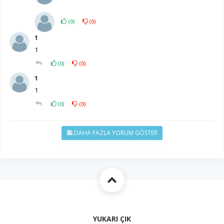
(
0
)
(
0
)
1
1
(
0
)
(
0
)
1
1
(
0
)
(
0
)
DAHA FAZLA YORUM GÖSTER
YUKARI ÇIK