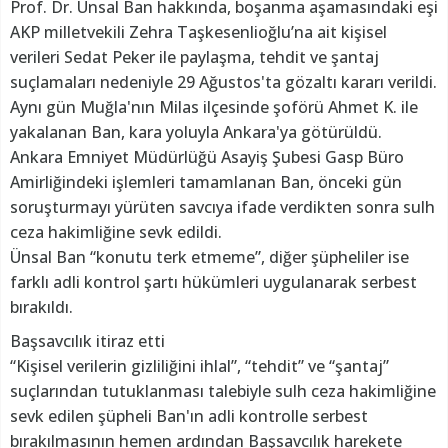
Prof. Dr. Ünsal Ban hakkında, boşanma aşamasındaki eşi
AKP milletvekili Zehra Taşkesenlioğlu’na ait kişisel
verileri Sedat Peker ile paylaşma, tehdit ve şantaj
suçlamaları nedeniyle 29 Ağustos'ta gözaltı kararı verildi.
Aynı gün Muğla'nın Milas ilçesinde şoförü Ahmet K. ile
yakalanan Ban, kara yoluyla Ankara'ya götürüldü.
Ankara Emniyet Müdürlüğü Asayiş Şubesi Gasp Büro
Amirliğindeki işlemleri tamamlanan Ban, önceki gün
soruşturmayı yürüten savcıya ifade verdikten sonra sulh
ceza hakimliğine sevk edildi.
Ünsal Ban “konutu terk etmeme”, diğer şüpheliler ise
farklı adli kontrol şartı hükümleri uygulanarak serbest
bırakıldı.
Başsavcılık itiraz etti
“Kişisel verilerin gizliliğini ihlal”, “tehdit” ve “şantaj”
suçlarından tutuklanması talebiyle sulh ceza hakimliğine
sevk edilen şüpheli Ban'ın adli kontrolle serbest
bırakılmasının hemen ardından Başsavcılık harekete