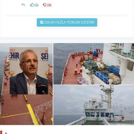
(
0
)
(
0
)
DAHA FAZLA YORUM GÖSTER