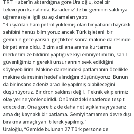
TRT Haber’in aktardığına göre Uraloğlu, özel bir
televizyon kanalında, Karadeniz'de bir geminin saldırıya
uğramasıyla ilgili şu açıklamaları yaptı:
"Rusya’dan ham petrol yüklemiş olan bir yabancı bayraklı
sahibini henüz bilmiyoruz ancak Türk işletenli bir
geminin gece yarısını geçtikten sonra makine dairesinde
bir patlama oldu. Bizim acil ana arama kurtarma
merkezimize bildirim yaptığı ve kıyı emniyetimizin, sahil
güvenliğimizin gerekli unsurlarının sevk edildiğini
söyleyebilirim. Makine dairesindeki patlamanın özellikle
makine dairesinin hedef alındığını düşünüyoruz. Bunun
da bir insansız deniz aracı ile yapılmış olabileceğini
düşünüyoruz. Bir dron saldırısı değil. Teknik ekiplerimiz
olay yerine yönlendirildi. Önümüzdeki saatlerde tespit
edecekler. Ona göre biz de daha net açıklamayı yaparız
ama dış kaynaklı bir patlama. Gemiyi tamamen devre dışı
bırakma amaçlı yani bilerek yapılmış."
Uraloğlu, “Gemide bulunan 27 Türk personelde