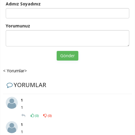
Adınız Soyadınız
Yorumunuz
Gönder
< Yorumlar>
YORUMLAR
1
1
(
0
)
(
0
)
1
1