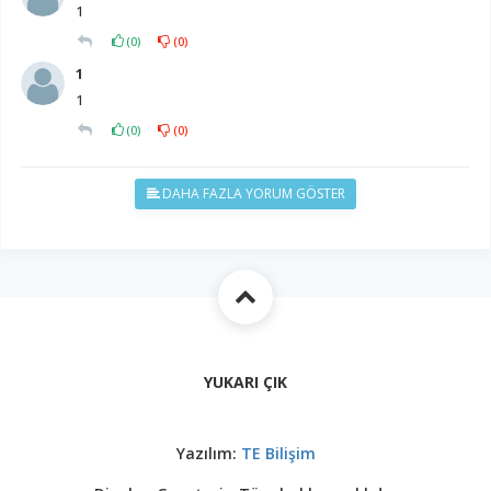
1
(
0
)
(
0
)
1
1
(
0
)
(
0
)
DAHA FAZLA YORUM GÖSTER
YUKARI ÇIK
Yazılım:
TE Bilişim