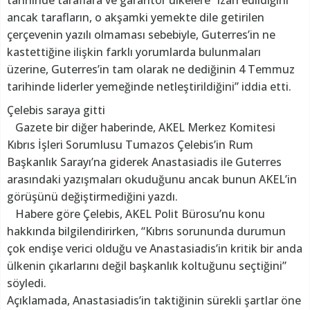
tarihinde taraflara ve garantör ülkelere “izah edildiğini
ancak tarafların, o akşamki yemekte dile getirilen
çerçevenin yazılı olmaması sebebiyle, Guterres’in ne
kastettiğine ilişkin farklı yorumlarda bulunmaları
üzerine, Guterres’in tam olarak ne dediğinin 4 Temmuz
tarihinde liderler yemeğinde netleştirildiğini” iddia etti.
Çelebis saraya gitti
Gazete bir diğer haberinde, AKEL Merkez Komitesi
Kıbrıs İşleri Sorumlusu Tumazos Çelebis’in Rum
Başkanlık Sarayı’na giderek Anastasiadis ile Guterres
arasındaki yazışmaları okuduğunu ancak bunun AKEL’in
görüşünü değiştirmediğini yazdı.
Habere göre Çelebis, AKEL Polit Bürosu’nu konu
hakkında bilgilendirirken, “Kıbrıs sorununda durumun
çok endişe verici olduğu ve Anastasiadis’in kritik bir anda
ülkenin çıkarlarını değil başkanlık koltuğunu seçtiğini”
söyledi.
Açıklamada, Anastasiadis’in taktiğinin sürekli şartlar öne