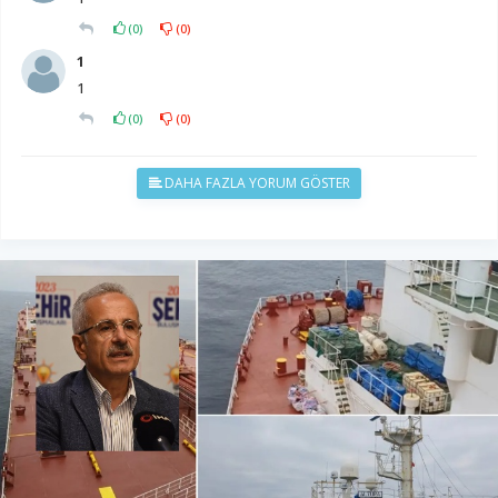
(
0
)
(
0
)
1
1
(
0
)
(
0
)
DAHA FAZLA YORUM GÖSTER