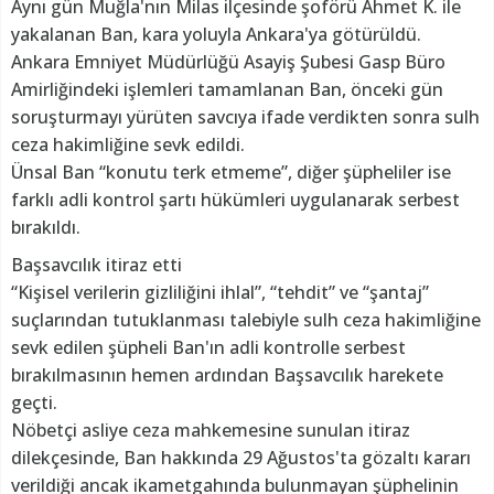
Aynı gün Muğla'nın Milas ilçesinde şoförü Ahmet K. ile
yakalanan Ban, kara yoluyla Ankara'ya götürüldü.
Ankara Emniyet Müdürlüğü Asayiş Şubesi Gasp Büro
Amirliğindeki işlemleri tamamlanan Ban, önceki gün
soruşturmayı yürüten savcıya ifade verdikten sonra sulh
ceza hakimliğine sevk edildi.
Ünsal Ban “konutu terk etmeme”, diğer şüpheliler ise
farklı adli kontrol şartı hükümleri uygulanarak serbest
bırakıldı.
Başsavcılık itiraz etti
“Kişisel verilerin gizliliğini ihlal”, “tehdit” ve “şantaj”
suçlarından tutuklanması talebiyle sulh ceza hakimliğine
sevk edilen şüpheli Ban'ın adli kontrolle serbest
bırakılmasının hemen ardından Başsavcılık harekete
geçti.
Nöbetçi asliye ceza mahkemesine sunulan itiraz
dilekçesinde, Ban hakkında 29 Ağustos'ta gözaltı kararı
verildiği ancak ikametgahında bulunmayan şüphelinin