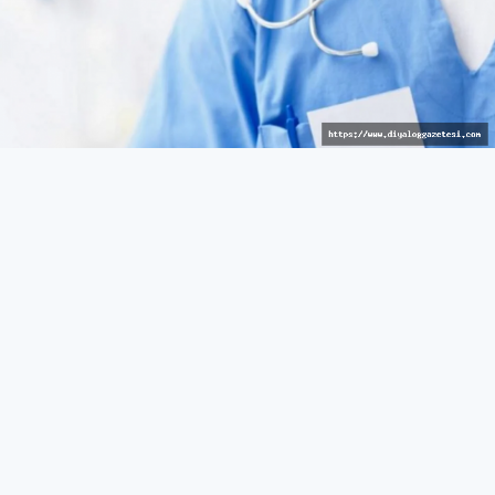
Avrupalı hizmet
GÜNEY
27 Mart 2026 - 10:43
559
Güneyde sağlık reçetelerinde barkod uygulaması
bugünden itibaren yürürlükte
Rum Sağlık Sigorta Kurumu (HIO), reçetelerin
verilmesinde barkod görüntülenmesini sağlayan yeni bir
özelliğin bugünden itibaren Hak Sahibi Portalı üzerinden
yürürlüğe gireceğini açıkladı.