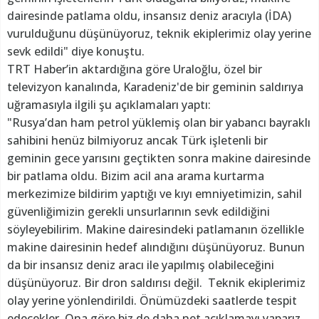
dairesinde patlama oldu, insansız deniz aracıyla (İDA)
vurulduğunu düşünüyoruz, teknik ekiplerimiz olay yerine
sevk edildi" diye konuştu.
TRT Haber’in aktardığına göre Uraloğlu, özel bir
televizyon kanalında, Karadeniz'de bir geminin saldırıya
uğramasıyla ilgili şu açıklamaları yaptı:
"Rusya’dan ham petrol yüklemiş olan bir yabancı bayraklı
sahibini henüz bilmiyoruz ancak Türk işletenli bir
geminin gece yarısını geçtikten sonra makine dairesinde
bir patlama oldu. Bizim acil ana arama kurtarma
merkezimize bildirim yaptığı ve kıyı emniyetimizin, sahil
güvenliğimizin gerekli unsurlarının sevk edildiğini
söyleyebilirim. Makine dairesindeki patlamanın özellikle
makine dairesinin hedef alındığını düşünüyoruz. Bunun
da bir insansız deniz aracı ile yapılmış olabileceğini
düşünüyoruz. Bir dron saldırısı değil. Teknik ekiplerimiz
olay yerine yönlendirildi. Önümüzdeki saatlerde tespit
edecekler. Ona göre biz de daha net açıklamayı yaparız