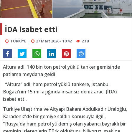
İDA isabet etti
TÜRKİYE
27 Mart 2026 - 10:42
2.1B
Altura adlı 140 bin ton petrol yüklü tanker gemisinde
patlama meydana geldi
“Altura” adlı ham petrol yüklü tankere, İstanbul
Boğazı'nın 15 mil açığında insansız deniz aracı (İDA)
isabet etti.
Türkiye Ulaştırma ve Altyapı Bakanı Abdulkadir Uraloğlu,
Karadeniz'de bir gemiye saldırı konusuyla ilgili,
"Rusya'da ham petrol yüklemiş olan yabancı bayraklı bir
geminin işletenlerin Türk olduğunu biliyoruz, makine