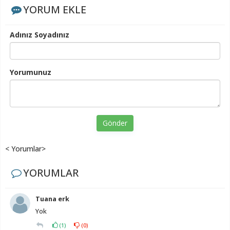
YORUM EKLE
Adınız Soyadınız
Yorumunuz
Gönder
< Yorumlar>
YORUMLAR
Tuana erk
Yok
(
1
)
(
0
)