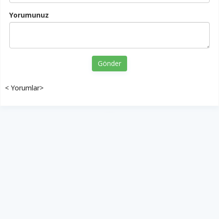
Yorumunuz
Gönder
< Yorumlar>
YUKARI ÇIK
Yazılım:
TE Bilişim
Diyalog Gazetesi - Tüm hakları saklıdır.