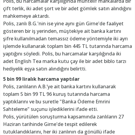
Polis, bu harcamalar karşılığında muhtelif markalarda bir
çift terlik, iki adet şort ve bir adet gömlek satın alındığını
mahkemeye aktardı.
Polis, zanlı B.G.'nin ise yine aynı gün Girne'de faaliyet
gösteren bir iş yerinden, müştekiye ait banka kartını
şifre kullanılmadan temassız ödeme yöntemiyle iki ayrı
işlemde kullanarak toplam bin 445 TL tutarında harcama
yaptığını söyledi. Polis, bu harcamalar karşılığında iki
adet English Tea marka kutu çay ile bir adet biblo tarzı
hediyelik eşya satın alındığını belirtti.
5 bin 99 liralık harcama yaptılar
Polis, zanlıların A.B.’ye ait banka kartını kullanarak
toplam 5 bin 99 TL 96 kuruş tutarında harcama
yaptıklarını ve bu suretle "Banka Ödeme Emrini
Sahteleme" suçunu işlediklerini ifade etti.
Polis, yürütülen soruşturma kapsamında zanlıların 27
Haziran tarihinde Girne'de tespit edilerek
tutuklandıklarını, her iki zanlının da gönüllü ifade