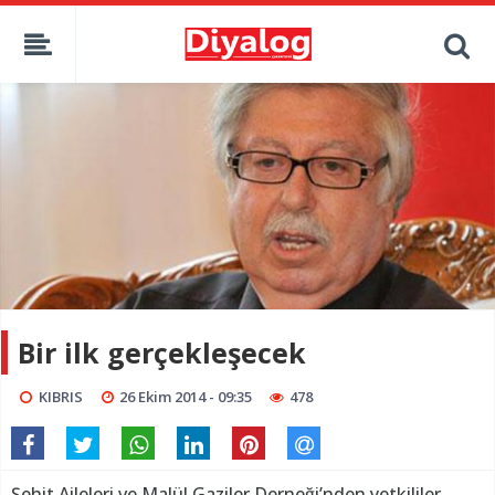
Bir ilk gerçekleşecek
KIBRIS
26 Ekim 2014 - 09:35
478
Şehit Aileleri ve Malül Gaziler Derneği’nden yetkililer