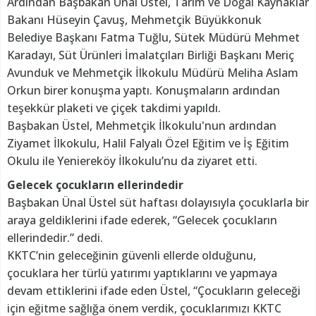
Ardından Başbakan Ünal Üstel, Tarım ve Doğal Kaynaklar
Bakanı Hüseyin Çavuş, Mehmetçik Büyükkonuk
Belediye Başkanı Fatma Tuğlu, Sütek Müdürü Mehmet
Karadayı, Süt Ürünleri İmalatçıları Birliği Başkanı Meriç
Avunduk ve Mehmetçik İlkokulu Müdürü Meliha Aslam
Orkun birer konuşma yaptı. Konuşmaların ardından
teşekkür plaketi ve çiçek takdimi yapıldı.
Başbakan Üstel, Mehmetçik İlkokulu'nun ardından
Ziyamet İlkokulu, Halil Falyalı Özel Eğitim ve İş Eğitim
Okulu ile Yeniereköy İlkokulu’nu da ziyaret etti.
Gelecek çocukların ellerindedir
Başbakan Ünal Üstel süt haftası dolayısıyla çocuklarla bir
araya geldiklerini ifade ederek, “Gelecek çocukların
ellerindedir.” dedi.
KKTC’nin geleceğinin güvenli ellerde olduğunu,
çocuklara her türlü yatırımı yaptıklarını ve yapmaya
devam ettiklerini ifade eden Üstel, “Çocukların geleceği
için eğitme sağlığa önem verdik, çocuklarımızı KKTC