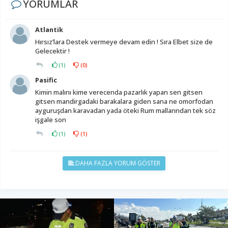
YORUMLAR
Atlantik
Hırsız’lara Destek vermeye devam edin ! Sıra Elbet size de
Gelecektir !
(
1
)
(
0
)
Pasific
Kimin malını kime verecenda pazarlık yapan sen gitsen
gitsen mandirgadaki barakalara giden sana ne omorfodan
ayguruşdan karavadan yada öteki Rum mallarından tek söz
işgale son
(
1
)
(
1
)
DAHA FAZLA YORUM GÖSTER