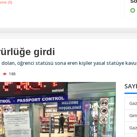
Cezaevine gönderildi
So
nme (
0
)
KIBRIS
ürlüğe girdi
i dolan, öğrenci statüsü sona eren kişiler yasal statüye kav
188
SAY
Gaz
Gir
Gaz