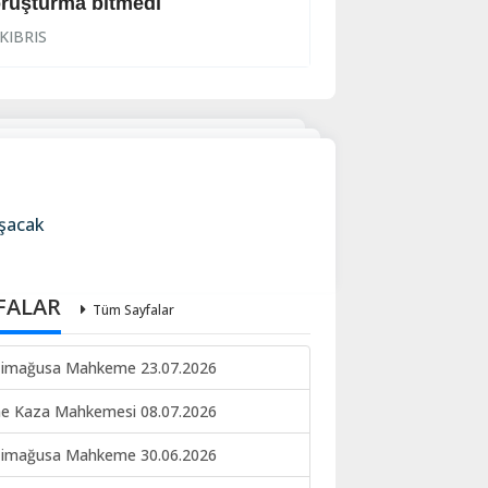
ruşturma bitmedi
Lanet yağdırdı: K
KIBRIS
KIBRIS
uşacak
FALAR
Tüm Sayfalar
imağusa Mahkeme 23.07.2026
ne Kaza Mahkemesi 08.07.2026
imağusa Mahkeme 30.06.2026