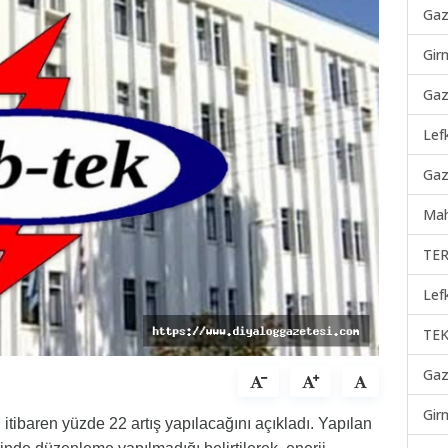
Gaz
Gir
Gaz
Lef
Gaz
Mah
TER
Lef
TEK
Gaz
Gir
n itibaren yüzde 22 artış yapılacağını açıkladı. Yapılan