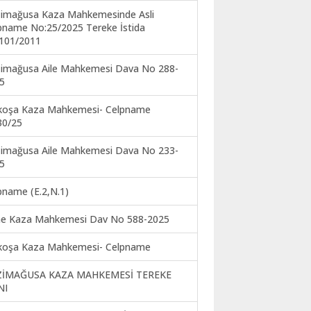
imağusa Kaza Mahkemesinde Asli
pname No:25/2025 Tereke İstida
101/2011
imağusa Aile Mahkemesi Dava No 288-
5
koşa Kaza Mahkemesi- Celpname
30/25
imağusa Aile Mahkemesi Dava No 233-
5
pname (E.2,N.1)
ne Kaza Mahkemesi Dav No 588-2025
koşa Kaza Mahkemesi- Celpname
ZİMAĞUSA KAZA MAHKEMESİ TEREKE
NI