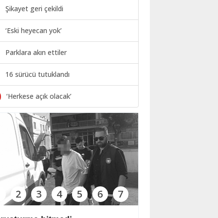
Şikayet geri çekildi
‘Eski heyecan yok’
Parklara akın ettiler
16 sürücü tutuklandı
0
‘Herkese açık olacak’
1
2
3
4
5
6
7