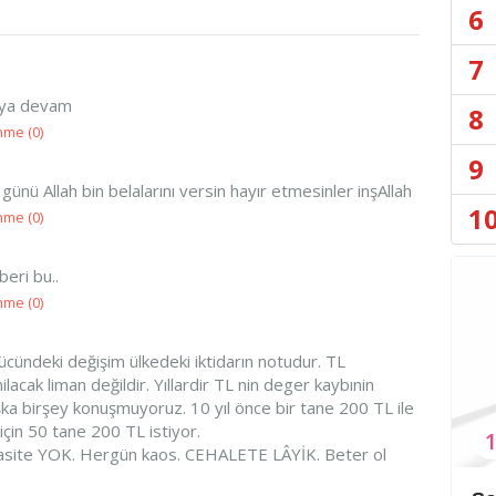
6
7
aya devam
8
nme (
0
)
9
nü Allah bin belalarını versin hayır etmesinler inşAllah
1
nme (
0
)
eri bu..
nme (
0
)
cündeki değişim ülkedeki iktidarın notudur. TL
acak liman değildir. Yıllardir TL nin deger kaybınin
a birşey konuşmuyoruz. 10 yıl önce bir tane 200 TL ile
iş için 50 tane 200 TL istiyor.
asite YOK. Hergün kaos. CEHALETE LÂYİK. Beter ol