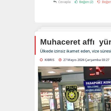
Cevapla
Beğen (
2
)
Beğe
Muhaceret affı yür
Ülkede izinsiz ikamet eden, vize süres
KIBRIS
27 Mayıs 2026 Çarşamba 03:27