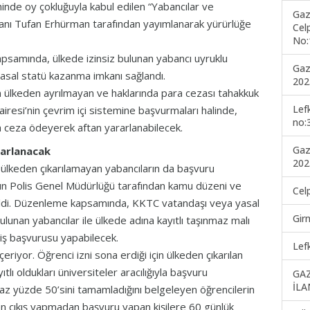
inde oy çokluğuyla kabul edilen “Yabancılar ve
Gaz
anı Tufan Erhürman tarafından yayımlanarak yürürlüğe
Cel
No:
amında, ülkede izinsiz bulunan yabancı uyruklu
Gaz
e yasal statü kazanma imkanı sağlandı.
202
 ülkeden ayrılmayan ve haklarında para cezası tahakkuk
Lef
iresi’nin çevrim içi sistemine başvurmaları halinde,
no:
da ceza ödeyerek aftan yararlanabilecek.
Gaz
rarlanacak
202
e ülkeden çıkarılamayan yabancıların da başvuru
rın Polis Genel Müdürlüğü tarafından kamu düzeni ve
Cel
rtildi. Düzenleme kapsamında, KKTC vatandaşı veya yasal
Gir
 bulunan yabancılar ile ülkede adına kayıtlı taşınmaz malı
iriş başvurusu yapabilecek.
Lef
eriyor. Öğrenci izni sona erdiği için ülkeden çıkarılan
tlı oldukları üniversiteler aracılığıyla başvuru
GA
İLA
az yüzde 50’sini tamamladığını belgeleyen öğrencilerin
den çıkış yapmadan başvuru yapan kişilere 60 günlük