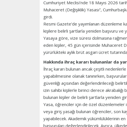
Cumhuriyet Meclisi’nde 18 Mayıs 2026 tarih
Muhaceret (Değişiklik) Yasası”, Cumhurbaşk
girdi.
Resmi Gazete’de yayımlanan düzenleme kaps
kişilere belirli şartlarla yeniden başvuru v
Yasaya göre, vize süresi dolmasına rağmen
eden kişiler, 45 gün içerisinde Muhaceret Da
yürürlükteki aylık brüt asgari ücret tutarın
Hakkında ihraç kararı bulunanlar da ya
İhraç kararı bulunan ancak çeşitli nedenlerl
yapabilmesine olanak tanınırken, başvurula
güvenliği açısından değerlendirileceği beli
izin sahibi kişilerle birinci derece akrabalığı
bulunan kişiler de belirli şartlarla yeniden g
Yasa, öğrenciler için de özel düzenlemeler iç
veya giriş yasağı bulunan öğrenciler, son kayı
yapabilecek. Akademik yükümlülüklerinin en 
başvuruları değerlendirilecek. Ayrıca, ülke