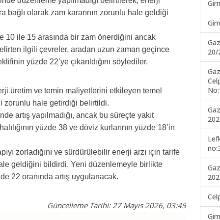
rinde düzenleme yapılmadığı belirtilerek, enerji
Gir
ara bağlı olarak zam kararının zorunlu hale geldiği
Gir
 10 ile 15 arasında bir zam önerdiğini ancak
Gaz
irten ilgili çevreler, aradan uzun zaman geçince
20/
finin yüzde 22’ye çıkarıldığını söylediler.
Gaz
Cel
No:
i üretim ve temin maliyetlerini etkileyen temel
 zorunlu hale getirdiği belirtildi.
Gaz
inde artış yapılmadığı, ancak bu süreçte yakıt
202
halılığının yüzde 38 ve döviz kurlarının yüzde 18’in
Lef
no:
ı zorladığını ve sürdürülebilir enerji arzı için tarife
e geldiğini bildirdi. Yeni düzenlemeyle birlikte
Gaz
202
yüzde 22 oranında artış uygulanacak.
Cel
Güncelleme Tarihi: 27 Mayıs 2026, 03:45
Gir