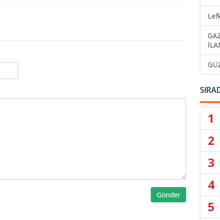
Lef
GA
İLA
GÜ
SIRA
1
2
3
4
Gönder
5