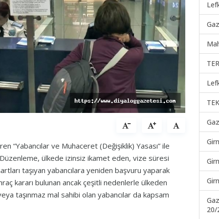
Lef
Gaz
Mah
TER
Lef
TEK
Gaz
Gir
n “Yabancılar ve Muhaceret (Değişiklik) Yasası” ile
Düzenleme, ülkede izinsiz ikamet eden, vize süresi
Gir
şartları taşıyan yabancılara yeniden başvuru yaparak
Gir
hraç kararı bulunan ancak çeşitli nedenlerle ülkeden
ağı veya taşınmaz mal sahibi olan yabancılar da kapsam
Gaz
20/