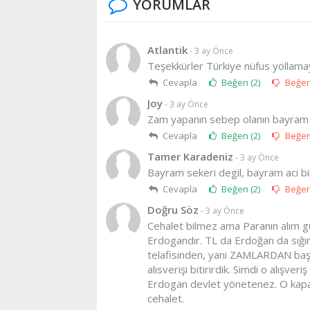
YORUMLAR
Atlantik
- 3 ay Önce
Teşekkürler Türkiye nüfus yollam
Cevapla
Beğen (
2
)
Beğe
Joy
- 3 ay Önce
Zam yapanın sebep olanın bayram gü
Cevapla
Beğen (
2
)
Beğe
Tamer Karadeniz
- 3 ay Önce
Bayram sekeri degil, bayram aci bib
Cevapla
Beğen (
2
)
Beğe
Doğru Söz
- 3 ay Önce
Cehalet bilmez ama Paranın alım gü
Erdogandır. TL da Erdoğan da sığınil
telafisinden, yani ZAMLARDAN başk
alısverişi bitirirdik. Simdi o alışver
Erdogan devlet yönetenez. O kap
cehalet.