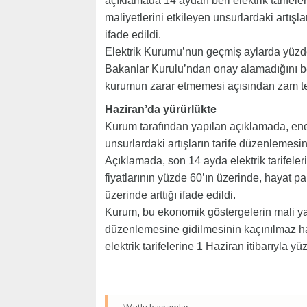
açıklamada 14 aydan beri elektrik tarifele
maliyetlerini etkileyen unsurlardaki artışl
ifade edildi.
Elektrik Kurumu’nun geçmiş aylarda yüzde
Bakanlar Kurulu’ndan onay alamadığını bel
kurumun zarar etmemesi açısından zam tekli
Haziran’da yürürlükte
Kurum tarafından yapılan açıklamada, enerj
unsurlardaki artışların tarife düzenlemesini
Açıklamada, son 14 ayda elektrik tarifeler
fiyatlarının yüzde 60’ın üzerinde, hayat pa
üzerinde arttığı ifade edildi.
Kurum, bu ekonomik göstergelerin mali yapıy
düzenlemesine gidilmesinin kaçınılmaz hal
elektrik tarifelerine 1 Haziran itibarıyla 
#Mutlu bayramlar