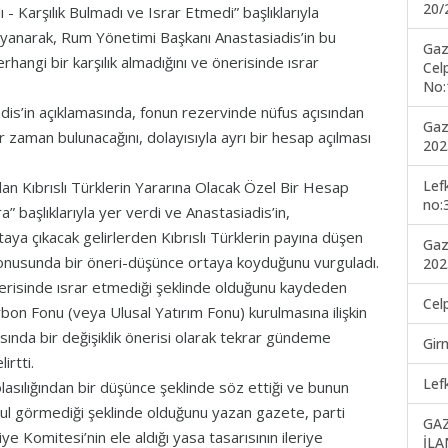
20/
- Karşılık Bulmadı ve Israr Etmedi” başlıklarıyla
 dayanarak, Rum Yönetimi Başkanı Anastasiadis’in bu
Gaz
hangi bir karşılık almadığını ve önerisinde ısrar
Cel
No:
s’in açıklamasında, fonun rezervinde nüfus açısından
Gaz
er zaman bulunacağını, dolayısıyla ayrı bir hesap açılması
202
Lef
 Kıbrıslı Türklerin Yararına Olacak Özel Bir Hesap
no:
a” başlıklarıyla yer verdi ve Anastasiadis’in,
aya çıkacak gelirlerden Kıbrıslı Türklerin payına düşen
Gaz
 konusunda bir öneri-düşünce ortaya koyduğunu vurguladı.
202
önerisinde ısrar etmediği şeklinde olduğunu kaydeden
Cel
bon Fonu (veya Ulusal Yatırım Fonu) kurulmasına ilişkin
ında bir değişiklik önerisi olarak tekrar gündeme
Gir
irtti.
Lef
asılığından bir düşünce şeklinde söz ettiği ve bunun
bul görmediği şeklinde olduğunu yazan gazete, parti
GA
e Komitesi’nin ele aldığı yasa tasarısının ileriye
İLA