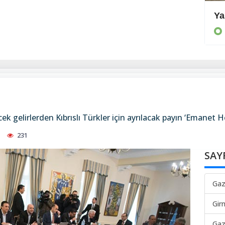
Önleyici tedbirler alınmalı
Ya
KIBRIS
k gelirlerden Kıbrıslı Türkler için ayrılacak payın ‘Emanet H
231
SAY
Gaz
Gir
Gaz