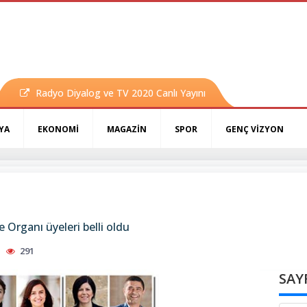
Radyo Diyalog ve TV 2020 Canlı Yayını
YA
EKONOMİ
MAGAZİN
SPOR
GENÇ VİZYON
 Organı üyeleri belli oldu
291
SAY