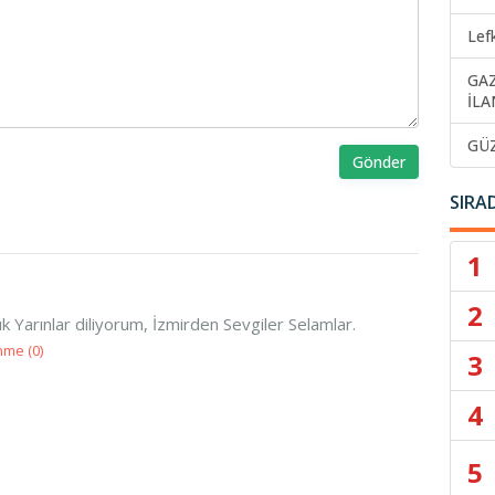
Lef
GA
İLA
GÜ
Gönder
SIRA
1
2
ık Yarınlar diliyorum, İzmirden Sevgiler Selamlar.
nme (
0
)
3
4
5