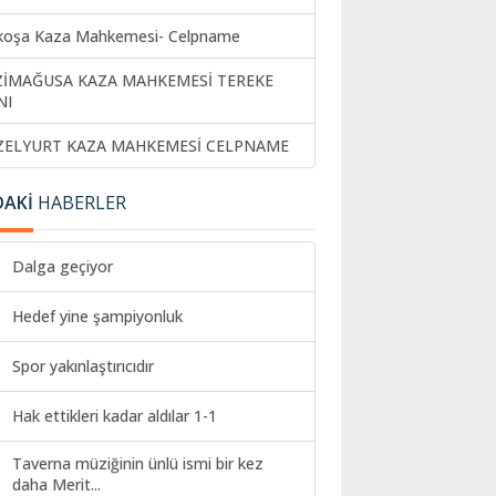
koşa Kaza Mahkemesi- Celpname
ZİMAĞUSA KAZA MAHKEMESİ TEREKE
NI
ZELYURT KAZA MAHKEMESİ CELPNAME
DAKİ
HABERLER
Dalga geçiyor
Hedef yine şampiyonluk
Spor yakınlaştırıcıdır
Hak ettikleri kadar aldılar 1-1
Taverna müziğinin ünlü ismi bir kez
daha Merit...