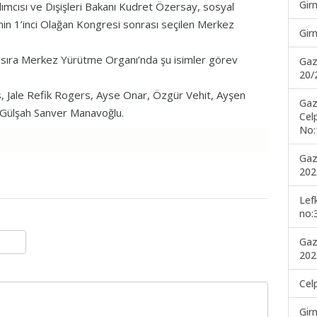
Gir
ımcısı ve Dışişleri Bakanı Kudret Özersay, sosyal
in 1’inci Olağan Kongresi sonrası seçilen Merkez
Gir
 sıra Merkez Yürütme Organı’nda şu isimler görev
Gaz
20/
, Jale Refik Rogers, Ayse Onar, Özgür Vehit, Ayşen
Gaz
 Gülşah Sanver Manavoğlu.
Cel
No:
Gaz
202
Lef
no:
Gaz
202
Cel
Gir