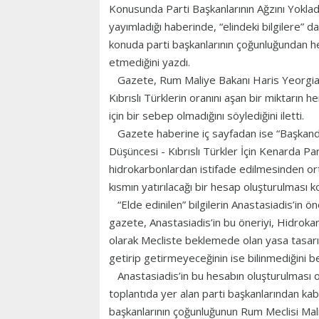
Konusunda Parti Başkanlarının Ağzını Yokladı 
yayımladığı haberinde, “elindeki bilgilere”
konuda parti başkanlarının çoğunluğundan her
etmediğini yazdı.
Gazete, Rum Maliye Bakanı Haris Yeorgiadi
Kıbrıslı Türklerin oranını aşan bir miktarın h
için bir sebep olmadığını söylediğini iletti.
Gazete haberine iç sayfadan ise “Başkandan
Düşüncesi - Kıbrıslı Türkler İçin Kenarda Par
hidrokarbonlardan istifade edilmesinden ort
kısmın yatırılacağı bir hesap oluşturulması
“Elde edinilen” bilgilerin Anastasiadis’in 
gazete, Anastasiadis’in bu öneriyi, Hidrokar
olarak Mecliste beklemede olan yasa tasarıs
getirip getirmeyeceğinin ise bilinmediğini bel
Anastasiadis’in bu hesabın oluşturulması ol
toplantıda yer alan parti başkanlarından ka
başkanlarının çoğunluğunun Rum Meclisi Maliy