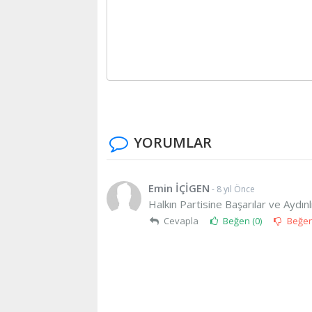
YORUMLAR
Emin İÇİGEN
- 8 yıl Önce
Halkın Partisine Başarılar ve Aydınl
Cevapla
Beğen (
0
)
Beğe