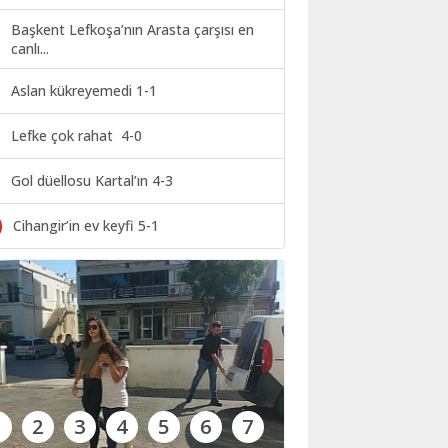
Başkent Lefkoşa’nın Arasta çarşısı en
canlı...
Aslan kükreyemedi 1-1
Lefke çok rahat 4-0
Gol düellosu Kartal’ın 4-3
0
Cihangir’in ev keyfi 5-1
1
2
3
4
5
6
7