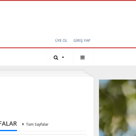
ÜYE OL
GİRİŞ YAP
FALAR
Tüm Sayfalar