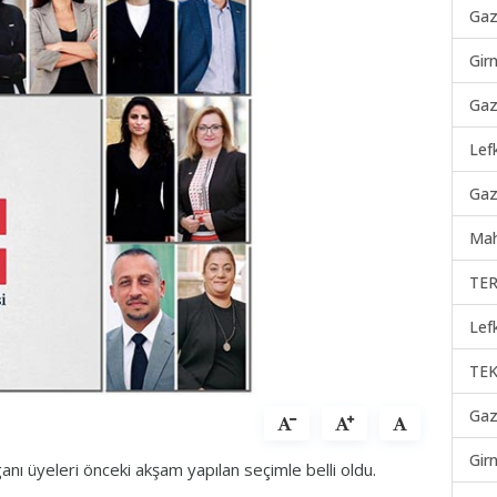
Gaz
Gir
Gaz
Lef
Gaz
Mah
TER
Lef
TEK
Gaz
Gir
nı üyeleri önceki akşam yapılan seçimle belli oldu.