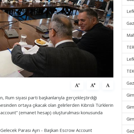
Lef
Gaz
Mah
TER
Lef
TEK
Gaz
Gir
 Rum siyasi parti başkanlarıyla gerçekleştirdiği
esinden ortaya çıkacak olan gelirlerden Kıbrıslı Türklerin
Gir
ow account” (emanet hesap) oluşturulması konusunda
Gir
n Gelecek Parası Ayrı - Başkan Escrow Account
Gaz