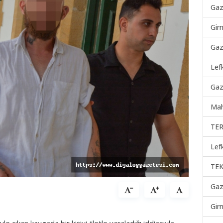
Gaz
Gir
Gaz
Lef
Gaz
Mah
TER
Lef
TEK
Gaz
Gir