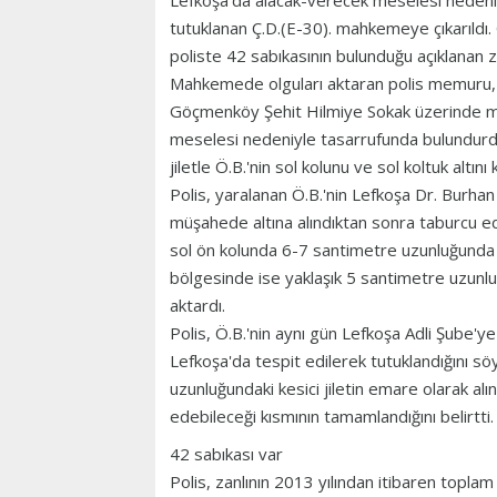
Lefkoşa'da alacak-verecek meselesi nedeniyle 
tutuklanan Ç.D.(E-30). mahkemeye çıkarıldı. Ol
poliste 42 sabıkasının bulunduğu açıklanan z
Mahkemede olguları aktaran polis memuru, 
Göçmenköy Şehit Hilmiye Sokak üzerinde mey
meselesi nedeniyle tasarrufunda bulundurd
jiletle Ö.B.'nin sol kolunu ve sol koltuk alt
Polis, yaralanan Ö.B.'nin Lefkoşa Dr. Burha
müşahede altına alındıktan sonra taburcu edi
sol ön kolunda 6-7 santimetre uzunluğunda ve
bölgesinde ise yaklaşık 5 santimetre uzunluğ
aktardı.
Polis, Ö.B.'nin aynı gün Lefkoşa Adli Şube'ye
Lefkoşa'da tespit edilerek tutuklandığını söy
uzunluğundaki kesici jiletin emare olarak alı
edebileceği kısmının tamamlandığını belirtti.
42 sabıkası var
Polis, zanlının 2013 yılından itibaren topla