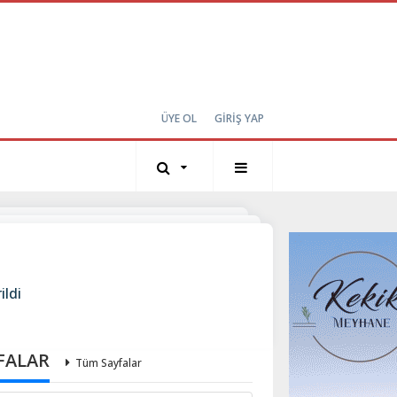
ÜYE OL
GİRİŞ YAP
ildi
FALAR
Tüm Sayfalar