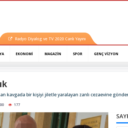
Radyo Diyalog ve TV 2020 Canlı Yayını
YA
EKONOMİ
MAGAZİN
SPOR
GENÇ VİZYON
ık
 kavgada bir kişiyi jiletle yaralayan zanlı cezaevine gönder
00
177
SAY