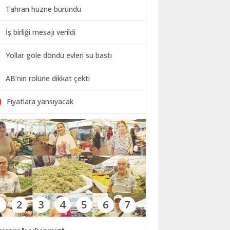
Tahran hüzne büründü
İş birliği mesajı verildi
Yollar göle döndü evleri su bastı
AB’nin rolüne dikkat çekti
0
Fiyatlara yansıyacak
1
2
3
4
5
6
7