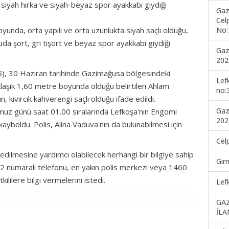
 siyah hırka ve siyah-beyaz spor ayakkabı giydiği
Gaz
Cel
No:
yunda, orta yapılı ve orta uzunlukta siyah saçlı olduğu,
a şort, gri tişört ve beyaz spor ayakkabı giydiği
Gaz
202
15), 30 Haziran tarihinde Gazimağusa bölgesindeki
Lef
klaşık 1,60 metre boyunda olduğu belirtilen Ahlam
no:
, kıvırcık kahverengi saçlı olduğu ifade edildi.
Gaz
uz günü saat 01.00 sıralarında Lefkoşa'nın Engomi
202
ayboldu. Polis, Alina Vaduva'nın da bulunabilmesi için
Cel
it edilmesine yardımcı olabilecek herhangi bir bilgiye sahip
Gir
22 numaralı telefonu, en yakın polis merkezi veya 1460
lilere bilgi vermelerini istedi.
Lef
GA
İLA