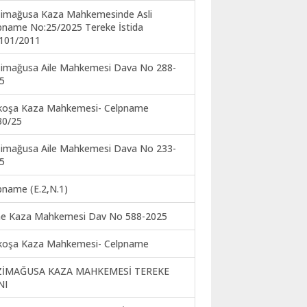
imağusa Kaza Mahkemesinde Asli
pname No:25/2025 Tereke İstida
101/2011
imağusa Aile Mahkemesi Dava No 288-
5
koşa Kaza Mahkemesi- Celpname
30/25
imağusa Aile Mahkemesi Dava No 233-
5
pname (E.2,N.1)
ne Kaza Mahkemesi Dav No 588-2025
koşa Kaza Mahkemesi- Celpname
ZİMAĞUSA KAZA MAHKEMESİ TEREKE
NI