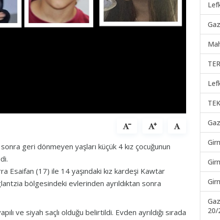
Lef
Gaz
Mah
TER
Lef
TEK
Gaz
Gir
an sonra geri dönmeyen yaşları küçük 4 kız çocuğunun
di.
Gir
arra Esaifan (17) ile 14 yaşındaki kız kardeşi Kawtar
Gir
lantzia bölgesindeki evlerinden ayrıldıktan sonra
Gaz
20/
ılı ve siyah saçlı olduğu belirtildi. Evden ayrıldığı sırada