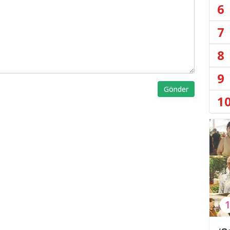
6
7
8
9
Gönder
1