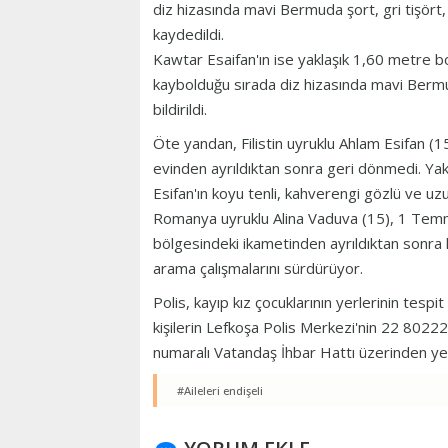
diz hizasında mavi Bermuda şort, gri tişört,
kaydedildi.
Kawtar Esaifan'ın ise yaklaşık 1,60 metre bo
kaybolduğu sırada diz hizasında mavi Bermud
bildirildi.
Öte yandan, Filistin uyruklu Ahlam Esifan (
evinden ayrıldıktan sonra geri dönmedi. Ya
Esifan'ın koyu tenli, kahverengi gözlü ve uzun
Romanya uyruklu Alina Vaduva (15), 1 Temm
bölgesindeki ikametinden ayrıldıktan sonra k
arama çalışmalarını sürdürüyor.
Polis, kayıp kız çocuklarının yerlerinin tesp
kişilerin Lefkoşa Polis Merkezi'nin 22 8022
numaralı Vatandaş İhbar Hattı üzerinden yetki
#Aileleri endişeli