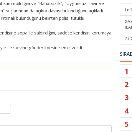
ûm edildiğini ve "Rahatsızlık", "Uygunsuz Tavır ve
Lef
" suçlarından da açıkta davası bulunduğunu açıkladı.
htimali bulunduğunu belirten polis, tutuklu
GA
İLA
endisine sopa ile saldırdığını, sadece kendisini korumaya
GÜ
yle cezaevine gönderilmesine emir verdi.
SIRA
1
2
3
4
5