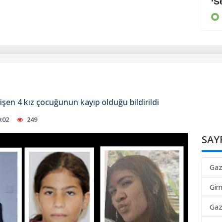
Arayan, soran olmadı
‘S
KIBRIS
işen 4 kız çocuğunun kayıp olduğu bildirildi
:02
249
SAY
Gaz
Gir
Gaz