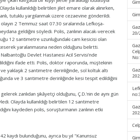
çıkan kavgada bir kişiyi jiletle yaraladığı iddiasıyla
Gir
ayda kullanıldığı belirtilen jilet emare olarak alınırken,
Gir
anlı, tutuklu yargılanmak üzere cezaevine gönderildi.
olayın 2 Temmuz saat 07.30 sıralarında Lefkoşa-
Gaz
dana geldiğini söyledi. Polis, zanlının alacak-verecek
20/
uğu 12 santimetre uzunluğundaki cam kesicisi olan
Gaz
ını keserek yaralanmasına neden olduğunu belirtti.
Cel
n Nalbantoğlu Devlet Hastanesi Acil Servisi'nde
No:
ldiğini ifade etti. Polis, doktor raporunda, müştekinin
Gaz
 yaklaşık 2 santimetre derinliğinde, sol koltuk altı
202
unda ve 3 santimetre derinliğinde kesi tespit edildiğini
Lef
 gelerek zanlıdan şikâyetçi olduğunu, Ç.D.'nin de aynı gün
no:
ledi. Olayda kullanıldığı belirtilen 12 santimetre
Gaz
ndığını kaydeden polis, soruşturmanın zanlının etki
202
Cel
m 42 kaydı bulunduğunu, ayrıca bu yıl "Kanunsuz
Gir