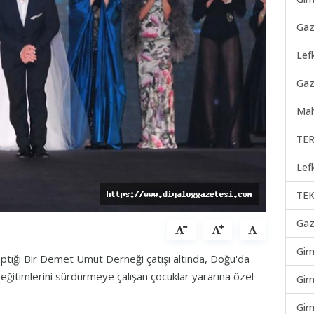
Gaz
Lef
Gaz
Mah
TER
Lef
TEK
Gaz
Gir
tığı Bir Demet Umut Derneği çatışı altında, Doğu'da
da eğitimlerini sürdürmeye çalışan çocuklar yararına özel
Gir
Gir