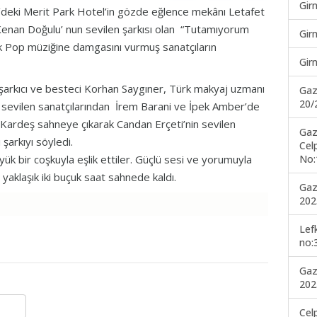
Gir
’deki Merit Park Hotel’in gözde eğlence mekânı Letafet
Kenan Doğulu’ nun sevilen şarkısı olan “Tutamıyorum
Gir
k Pop müziğine damgasını vurmuş sanatçıların
Gir
 şarkıcı ve besteci Korhan Saygıner, Türk makyaj uzmanı
Gaz
20/
 sevilen sanatçılarından İrem Barani ve İpek Amber’de
n Kardeş sahneye çıkarak Candan Erçeti’nin sevilen
Gaz
şarkıyı söyledi.
Cel
No:
üyük bir coşkuyla eşlik ettiler. Güçlü sesi ve yorumuyla
yaklaşık iki buçuk saat sahnede kaldı.
Gaz
202
Lef
no:
Gaz
202
Cel