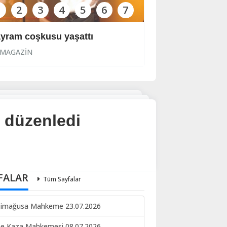
1
2
3
4
5
6
7
yram coşkusu yaşattı
‘Aşka yürek gere
MAGAZİN
MAGAZİN
 düzenledi
FALAR
Tüm Sayfalar
imağusa Mahkeme 23.07.2026
ne Kaza Mahkemesi 08.07.2026