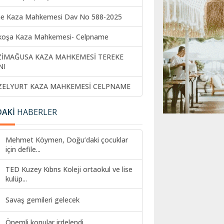
ne Kaza Mahkemesi Dav No 588-2025
koşa Kaza Mahkemesi- Celpname
ZİMAĞUSA KAZA MAHKEMESİ TEREKE
NI
ZELYURT KAZA MAHKEMESİ CELPNAME
DAKİ
HABERLER
Mehmet Köymen, Doğu’daki çocuklar
için defile...
TED Kuzey Kıbrıs Koleji ortaokul ve lise
kulüp...
Savaş gemileri gelecek
Önemli konular irdelendi