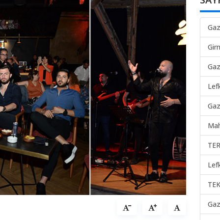
Gaz
Gir
Gaz
Lef
Gaz
Mah
TER
Lef
TEK
Gaz