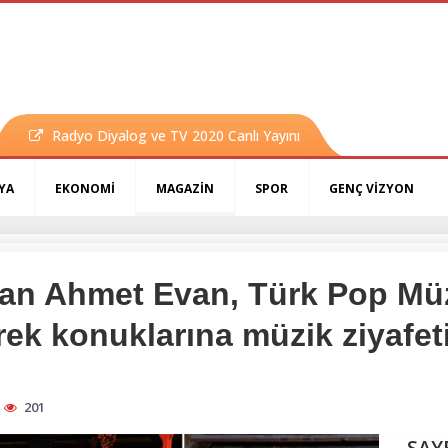
Radyo Diyalog ve TV 2020 Canlı Yayını
YA
EKONOMİ
MAGAZİN
SPOR
GENÇ VİZYON
alan Ahmet Evan, Türk Pop Mü
erek konuklarına müzik ziyafe
201
SAY