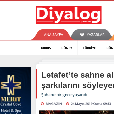
ANA SAYFA
YAZARLAR
KIBRIS
GÜNEY
TÜRKİYE
DÜN
Letafet’te sahne 
şarkılarını söyley
Şahane bir gece yaşandı
MAGAZİN
24 Mayıs 2019 Cuma 09:53