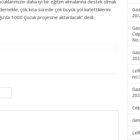
ocuklarımızın daha iyi bir eğitim almalarına destek olmak
dernekle, çok kısa sürede çok büyük yol katettiklerini
Gaz
20/
ğu’da 1000 Çocuk projesine aktarılacak” dedi.
Gaz
Cel
No:
Gaz
202
Lef
no:
Gaz
202
Cel
Gir
Lef