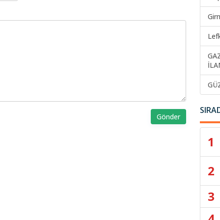
Gir
Lef
GA
İLA
GÜ
SIRA
Gönder
1
2
3
4