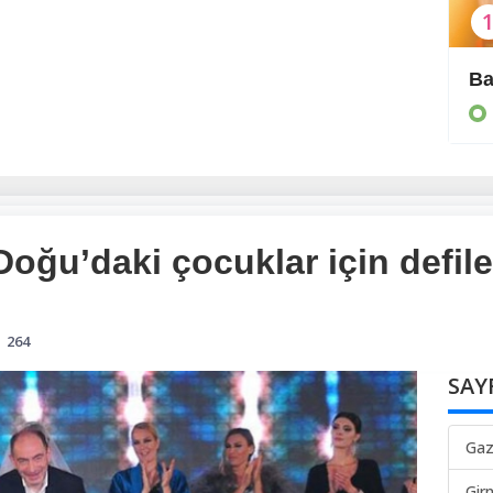
Moda tarihine geçti
Ba
MAGAZİN
ğu’daki çocuklar için defile
264
SAY
Gaz
Gir