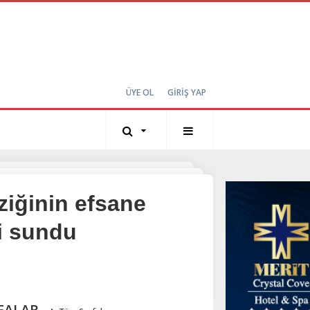
ÜYE OL
GİRİŞ YAP
ziğinin efsane
ti sundu
FALAR