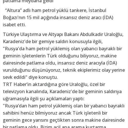
patlama meydana geldi
“Altura” adlı ham petrol yüklü tankere, İstanbul
Boğazı'nın 15 mil açığında insansız deniz aracı (İDA)
isabet etti.
Türkiye Ulaştırma ve Altyapı Bakanı Abdulkadir Uraloğlu,
Karadeniz'de bir gemiye saldırı konusuyla ilgili,
"Rusya'da ham petrol yüklemiş olan yabancı bayraklı bir
geminin işletenlerin Türk olduğunu biliyoruz, makine
dairesinde patlama oldu, insansız deniz aracıyla (İDA)
vurulduğunu düşünüyoruz, teknik ekiplerimiz olay yerine
sevk edildi" diye konuştu.
TRT Haber’in aktardığına göre Uraloğlu, özel bir
televizyon kanalında, Karadeniz'de bir geminin saldırıya
uğramasıyla ilgili şu açıklamaları yaptı:
"Rusya’dan ham petrol yüklemiş olan bir yabancı bayraklı
sahibini henüz bilmiyoruz ancak Türk işletenli bir
geminin gece yarısını geçtikten sonra makine dairesinde
bir patlama oldu. Bizim acil ana arama kurtarma