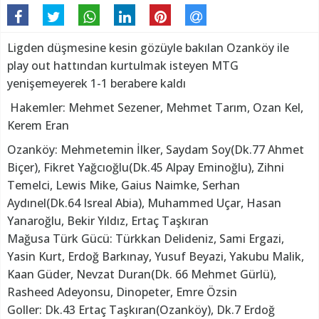
Ligden düşmesine kesin gözüyle bakılan Ozanköy ile
play out hattından kurtulmak isteyen MTG
yenişemeyerek 1-1 berabere kaldı
Hakemler: Mehmet Sezener, Mehmet Tarım, Ozan Kel,
Kerem Eran
Ozanköy: Mehmetemin İlker, Saydam Soy(Dk.77 Ahmet
Biçer), Fikret Yağcıoğlu(Dk.45 Alpay Eminoğlu), Zihni
Temelci, Lewis Mike, Gaius Naimke, Serhan
Aydınel(Dk.64 Isreal Abia), Muhammed Uçar, Hasan
Yanaroğlu, Bekir Yıldız, Ertaç Taşkıran
Mağusa Türk Gücü: Türkkan Delideniz, Sami Ergazi,
Yasin Kurt, Erdoğ Barkınay, Yusuf Beyazi, Yakubu Malik,
Kaan Güder, Nevzat Duran(Dk. 66 Mehmet Gürlü),
Rasheed Adeyonsu, Dinopeter, Emre Özsin
Goller: Dk.43 Ertaç Taşkıran(Ozanköy), Dk.7 Erdoğ