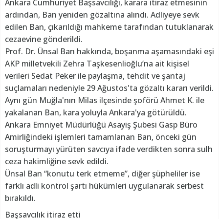
Ankara Cumhuriyet Başsavcılığı, karara itiraz etmesinin
ardından, Ban yeniden gözaltına alındı. Adliyeye sevk
edilen Ban, çıkarıldığı mahkeme tarafından tutuklanarak
cezaevine gönderildi.
Prof. Dr. Ünsal Ban hakkında, boşanma aşamasındaki eşi
AKP milletvekili Zehra Taşkesenlioğlu’na ait kişisel
verileri Sedat Peker ile paylaşma, tehdit ve şantaj
suçlamaları nedeniyle 29 Ağustos'ta gözaltı kararı verildi.
Aynı gün Muğla'nın Milas ilçesinde şoförü Ahmet K. ile
yakalanan Ban, kara yoluyla Ankara'ya götürüldü.
Ankara Emniyet Müdürlüğü Asayiş Şubesi Gasp Büro
Amirliğindeki işlemleri tamamlanan Ban, önceki gün
soruşturmayı yürüten savcıya ifade verdikten sonra sulh
ceza hakimliğine sevk edildi.
Ünsal Ban “konutu terk etmeme”, diğer şüpheliler ise
farklı adli kontrol şartı hükümleri uygulanarak serbest
bırakıldı.
Başsavcılık itiraz etti