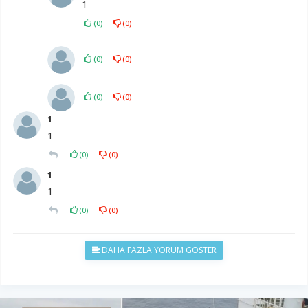
1
(
0
)
(
0
)
(
0
)
(
0
)
(
0
)
(
0
)
1
1
(
0
)
(
0
)
1
1
(
0
)
(
0
)
DAHA FAZLA YORUM GÖSTER