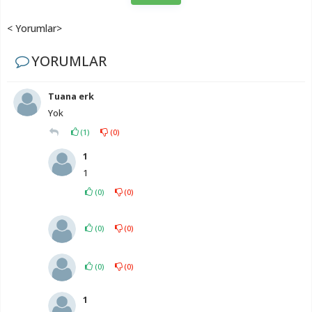
< Yorumlar>
YORUMLAR
Tuana erk
Yok
(
1
)
(
0
)
1
1
(
0
)
(
0
)
(
0
)
(
0
)
(
0
)
(
0
)
1