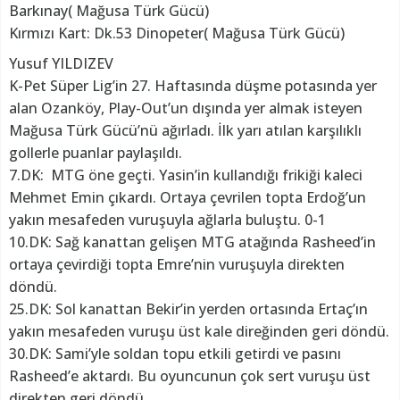
Barkınay( Mağusa Türk Gücü)
Kırmızı Kart: Dk.53 Dinopeter( Mağusa Türk Gücü)
Yusuf YILDIZEV
K-Pet Süper Lig’in 27. Haftasında düşme potasında yer
alan Ozanköy, Play-Out’un dışında yer almak isteyen
Mağusa Türk Gücü’nü ağırladı. İlk yarı atılan karşılıklı
gollerle puanlar paylaşıldı.
7.DK: MTG öne geçti. Yasin’in kullandığı frikiği kaleci
Mehmet Emin çıkardı. Ortaya çevrilen topta Erdoğ’un
yakın mesafeden vuruşuyla ağlarla buluştu. 0-1
10.DK: Sağ kanattan gelişen MTG atağında Rasheed’in
ortaya çevirdiği topta Emre’nin vuruşuyla direkten
döndü.
25.DK: Sol kanattan Bekir’in yerden ortasında Ertaç’ın
yakın mesafeden vuruşu üst kale direğinden geri döndü.
30.DK: Sami’yle soldan topu etkili getirdi ve pasını
Rasheed’e aktardı. Bu oyuncunun çok sert vuruşu üst
direkten geri döndü.