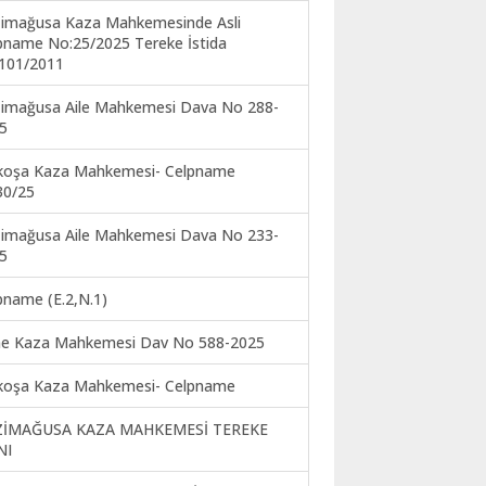
imağusa Kaza Mahkemesinde Asli
pname No:25/2025 Tereke İstida
101/2011
imağusa Aile Mahkemesi Dava No 288-
5
koşa Kaza Mahkemesi- Celpname
30/25
imağusa Aile Mahkemesi Dava No 233-
5
pname (E.2,N.1)
ne Kaza Mahkemesi Dav No 588-2025
koşa Kaza Mahkemesi- Celpname
ZİMAĞUSA KAZA MAHKEMESİ TEREKE
NI