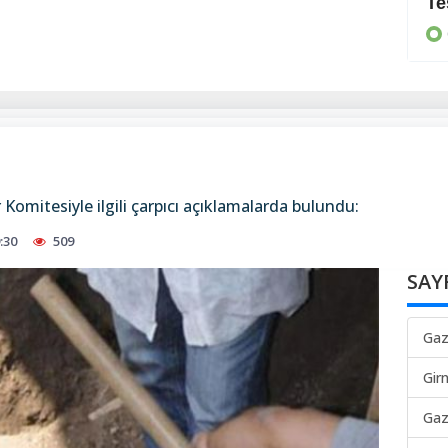
Yeni bir güç birliği
Te
GÜNEY
Komitesiyle ilgili çarpıcı açıklamalarda bulundu:
:30
509
SAY
Gaz
Gir
Gaz