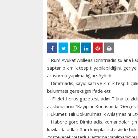
Rum Avukat Ahilleas Dimitriadis şu ana kada
saptanıp kimlik tespiti yapılabildiğini, geriye
araştırma yapılmadığını söyledi.
Dimitriadis, kayıp kazı ve kimlik tespiti çal
bulunması gerektiğini ifade etti.
Fileleftheros gazetesi, adını Titina Loizid
açıklamalarını “Kayıplar Konusunda ‘Gerçek K
Hükümeti Fiili Dokunulmazlık Anlaşmasını Etki
Habere göre Dimitriadis, komandolar için “
kazılarda adları Rum kayıplar listesinde bulun
göstererek yeterli araştırma yapılmadığın