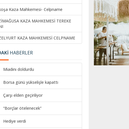
koşa Kaza Mahkemesi- Celpname
ZİMAĞUSA KAZA MAHKEMESİ TEREKE
NI
ZELYURT KAZA MAHKEMESİ CELPNAME
DAKİ
HABERLER
Miadını doldurdu
Borsa günü yükselişle kapattı
Çarşı elden geçiriliyor
“Borçlar ötelenecek”
Hediye verdi