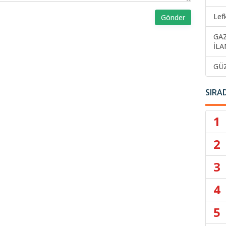
Lef
Gönder
GA
İLA
GÜ
SIRA
1
2
3
4
5