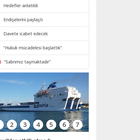
Hedefler anlatıldı
Endişelerini paylaştı
Davete icabet edecek
“Hukuk mücadelesi başlattık”
0
“Sabrımız taşmaktadır”
1
2
3
4
5
6
7