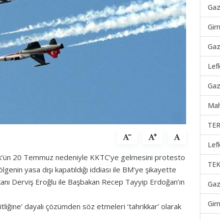
Gaz
Gir
Gaz
Lef
Gaz
Mah
TER
Lef
rk’ün 20 Temmuz nedeniyle KKTC’ye gelmesini protesto
TEK
lgenin yasa dışı kapatıldığı iddiası ile BM’ye şikayette
kanı Derviş Eroğlu ile Başbakan Recep Tayyip Erdoğan’ın
Gaz
Gir
itliğine’ dayalı çözümden söz etmeleri ‘tahrikkar’ olarak