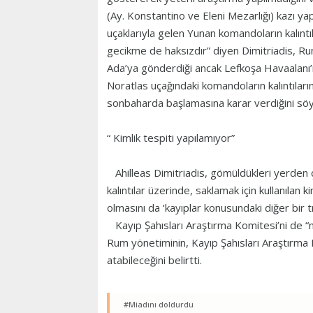
(Ay. Konstantino ve Eleni Mezarlığı) kazı y
uçaklarıyla gelen Yunan komandoların kalıntı
gecikme de haksızdır” diyen Dimitriadis, Rum
Ada’ya gönderdiği ancak Lefkoşa Havaalanı’n
Noratlas uçağındaki komandoların kalıntılarının
sonbaharda başlamasına karar verdiğini sö
“ Kimlik tespiti yapılamıyor”
Ahilleas Dimitriadis, gömüldükleri yerden ç
kalıntılar üzerinde, saklamak için kullanılan
olmasını da ‘kayıplar konusundaki diğer bir t
Kayıp Şahısları Araştırma Komitesi’ni de “m
Rum yönetiminin, Kayıp Şahısları Araştırma K
atabileceğini belirtti.
#Miadını doldurdu