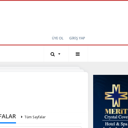
ÜYE OL
GİRİŞ YAP
FALAR
Tüm Sayfalar