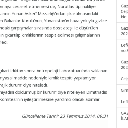
Gaz
apmaya cesaret etmemesi de, Noratlas tipi nakliye
Cel
larının Yunan Askerî Mezarlığı’ndan çıkartılmasındaki
No:
 Bakanlar Kurulu’nun, Yunanistan’ın hava yoluyla gizlice
daki çarpışmalar sırasında dost ateşi ile düşürülen
Gaz
202
 çıkartılıp kimliklerinin tespit edilmesi çalışmalarının
yledi.
Lef
no:
Gaz
202
ıkartıldıktan sonra Antropoloji Laboratuarı’nda saklanan
 kimyasal madde nedeniyle kimlik tespiti yapılamıyor
Cel
rajik durum’ diye niteledi.
Gir
iyadını doldurmuş bir kurum” diye niteleyen Dimitriadis
omitesi’nin iyileştirilmesine yardımcı olacak adımlar
Lef
GA
Güncelleme Tarihi: 23 Temmuz 2014, 09:31
İLA