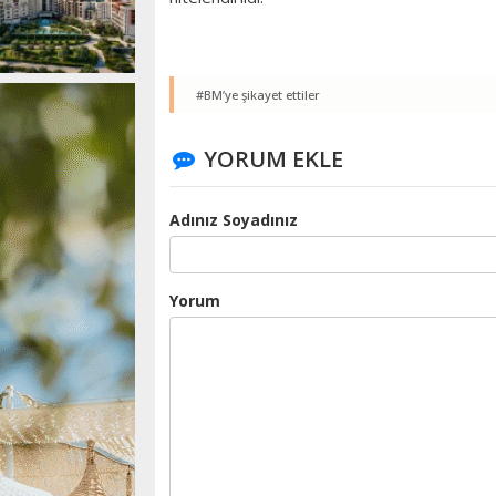
#BM’ye şikayet ettiler
YORUM EKLE
Adınız Soyadınız
Yorum