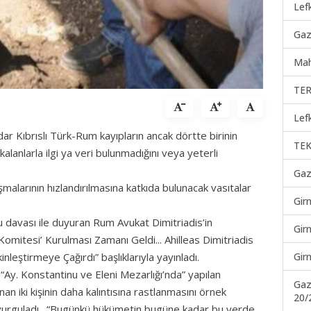
Lef
Gaz
Mah
TER
Lef
r Kıbrıslı Türk-Rum kayıpların ancak dörtte birinin
TEK
 kalanlarla ilgi ya veri bulunmadığını veya yeterli
Gaz
ışmalarının hızlandırılmasına katkıda bulunacak vasıtalar
Gir
u davası ile duyuran Rum Avukat Dimitriadis’in
Gir
omitesi’ Kurulması Zamanı Geldi... Ahilleas Dimitriadis
Gir
nleştirmeye Çağırdı” başlıklarıyla yayınladı.
Ay. Konstantinu ve Eleni Mezarlığı’nda” yapılan
Gaz
an iki kişinin daha kalıntısına rastlanmasını örnek
20/
ı vurguladı. “Bugünkü hükümetin bugüne kadar bu yerde