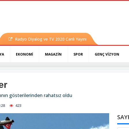
Radyo Diyalog ve TV 2020 Canlı Yayını
YA
EKONOMİ
MAGAZİN
SPOR
GENÇ VİZYON
er
rının gösterilerinden rahatsız oldu
:28
423
SAY