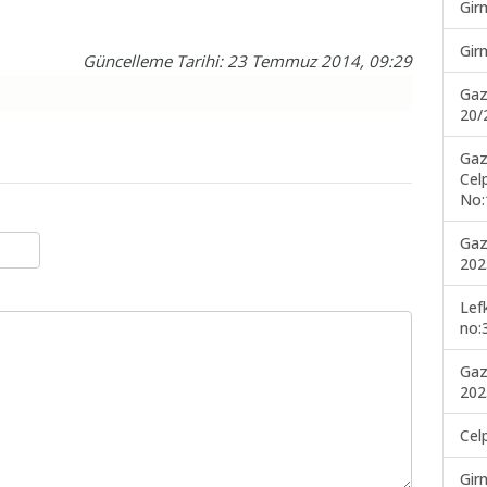
Gir
Gir
Güncelleme Tarihi: 23 Temmuz 2014, 09:29
Gaz
20/
Gaz
Cel
No:
Gaz
202
Lef
no:
Gaz
202
Cel
Gir