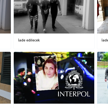
İade edilecek
İad