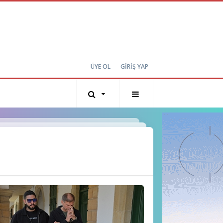
ÜYE OL
GİRİŞ YAP