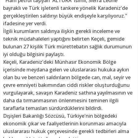
"Ham petrol taşıyan 'ALTURA' isimli, Sierra Leone
bayraklı ve Türk işletenli tankere yönelik Karadeniz'de
gerçekleştirilen saldırıyı büyük endişeyle karşılıyoruz."
ifadesine yer verdi.
İlgili kurumların saldırıya ilişkin gerekli inceleme ve
teknik müdahaleleri yaptığını belirten Keçeli, gemide
bulunan 27 kişilik Türk mürettebatın sağlık durumunun
iyi olduğu bilgisini paylaştı.
Keçeli, Karadeniz'deki Münhasır Ekonomik Bölge
içerisinde meydana gelen ve uluslararası hukuka aykırı
olan bu ve benzeri saldırıların bölgede can, mal, seyir ve
çevre emniyeti bakımından ciddi riskler oluşturduğunu
vurgulayarak, savaşın Karadeniz sathına yayılmasının ve
daha da tırmanmasının önlenmesini teminen ilgili
taraflarla temasları sürdürdüklerini bildirdi.
Dışişleri Bakanlığı Sözcüsü, Türkiye'nin bölgedeki
ekonomik çıkar ve faaliyetlerinin korunması amacıyla
uluslararası hukuk çerçevesinde gerekli tedbirleri alma