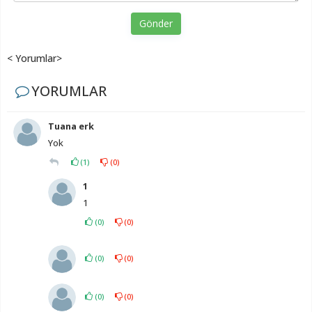
Gönder
< Yorumlar>
YORUMLAR
Tuana erk
Yok
(
1
)
(
0
)
1
1
(
0
)
(
0
)
(
0
)
(
0
)
(
0
)
(
0
)