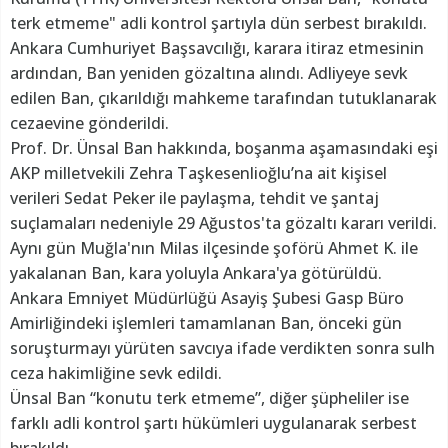
terk etmeme" adli kontrol şartıyla dün serbest bırakıldı.
Ankara Cumhuriyet Başsavcılığı, karara itiraz etmesinin
ardından, Ban yeniden gözaltına alındı. Adliyeye sevk
edilen Ban, çıkarıldığı mahkeme tarafından tutuklanarak
cezaevine gönderildi.
Prof. Dr. Ünsal Ban hakkında, boşanma aşamasındaki eşi
AKP milletvekili Zehra Taşkesenlioğlu’na ait kişisel
verileri Sedat Peker ile paylaşma, tehdit ve şantaj
suçlamaları nedeniyle 29 Ağustos'ta gözaltı kararı verildi.
Aynı gün Muğla'nın Milas ilçesinde şoförü Ahmet K. ile
yakalanan Ban, kara yoluyla Ankara'ya götürüldü.
Ankara Emniyet Müdürlüğü Asayiş Şubesi Gasp Büro
Amirliğindeki işlemleri tamamlanan Ban, önceki gün
soruşturmayı yürüten savcıya ifade verdikten sonra sulh
ceza hakimliğine sevk edildi.
Ünsal Ban “konutu terk etmeme”, diğer şüpheliler ise
farklı adli kontrol şartı hükümleri uygulanarak serbest
bırakıldı.