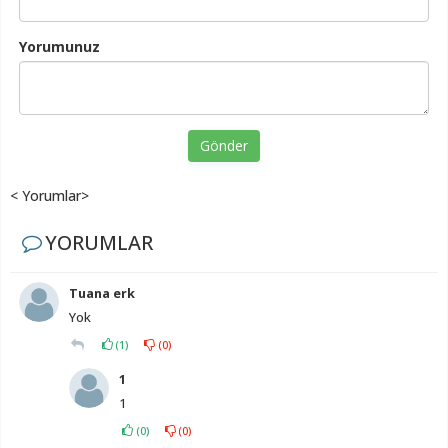
Yorumunuz
Gönder
< Yorumlar>
YORUMLAR
Tuana erk
Yok
(
1
)
(
0
)
1
1
(
0
)
(
0
)