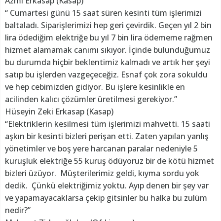
Azmi Erkasap (Kasap)
“ Cumartesi günü 15 saat süren kesinti tüm işlerimizi
baltaladı. Siparişlerimizi hep geri çevirdik. Geçen yıl 2 bin
lira ödediğim elektriğe bu yıl 7 bin lira ödememe rağmen
hizmet alamamak canımı sıkıyor. İçinde bulunduğumuz
bu durumda hiçbir beklentimiz kalmadı ve artık her şeyi
satıp bu işlerden vazgeçeceğiz. Esnaf çok zora sokuldu
ve hep cebimizden gidiyor. Bu işlere kesinlikle en
acilinden kalıcı çözümler üretilmesi gerekiyor.”
Hüseyin Zeki Erkasap (Kasap)
“Elektriklerin kesilmesi tüm işlerimizi mahvetti. 15 saati
aşkın bir kesinti bizleri perişan etti. Zaten yapılan yanlış
yönetimler ve boş yere harcanan paralar nedeniyle 5
kuruşluk elektriğe 55 kuruş ödüyoruz bir de kötü hizmet
bizleri üzüyor. Müşterilerimiz geldi, kıyma sordu yok
dedik. Çünkü elektriğimiz yoktu. Ayıp denen bir şey var
ve yapamayacaklarsa çekip gitsinler bu halka bu zulüm
nedir?”