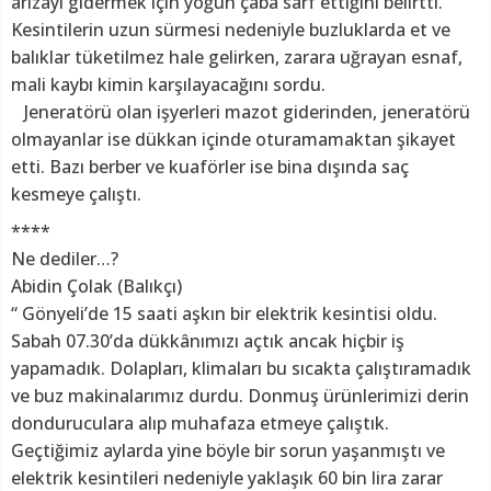
arızayı gidermek için yoğun çaba sarf ettiğini belirtti.
Kesintilerin uzun sürmesi nedeniyle buzluklarda et ve
balıklar tüketilmez hale gelirken, zarara uğrayan esnaf,
mali kaybı kimin karşılayacağını sordu.
Jeneratörü olan işyerleri mazot giderinden, jeneratörü
olmayanlar ise dükkan içinde oturamamaktan şikayet
etti. Bazı berber ve kuaförler ise bina dışında saç
kesmeye çalıştı.
****
Ne dediler…?
Abidin Çolak (Balıkçı)
“ Gönyeli’de 15 saati aşkın bir elektrik kesintisi oldu.
Sabah 07.30’da dükkânımızı açtık ancak hiçbir iş
yapamadık. Dolapları, klimaları bu sıcakta çalıştıramadık
ve buz makinalarımız durdu. Donmuş ürünlerimizi derin
donduruculara alıp muhafaza etmeye çalıştık.
Geçtiğimiz aylarda yine böyle bir sorun yaşanmıştı ve
elektrik kesintileri nedeniyle yaklaşık 60 bin lira zarar