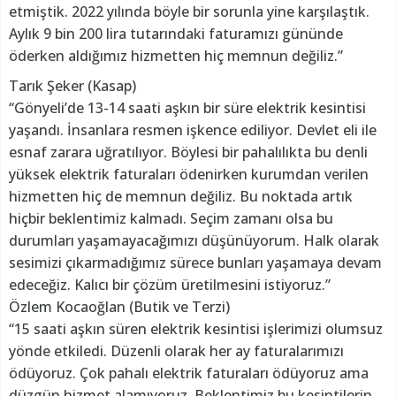
etmiştik. 2022 yılında böyle bir sorunla yine karşılaştık.
Aylık 9 bin 200 lira tutarındaki faturamızı gününde
öderken aldığımız hizmetten hiç memnun değiliz.”
Tarık Şeker (Kasap)
“Gönyeli’de 13-14 saati aşkın bir süre elektrik kesintisi
yaşandı. İnsanlara resmen işkence ediliyor. Devlet eli ile
esnaf zarara uğratılıyor. Böylesi bir pahalılıkta bu denli
yüksek elektrik faturaları ödenirken kurumdan verilen
hizmetten hiç de memnun değiliz. Bu noktada artık
hiçbir beklentimiz kalmadı. Seçim zamanı olsa bu
durumları yaşamayacağımızı düşünüyorum. Halk olarak
sesimizi çıkarmadığımız sürece bunları yaşamaya devam
edeceğiz. Kalıcı bir çözüm üretilmesini istiyoruz.”
Özlem Kocaoğlan (Butik ve Terzi)
“15 saati aşkın süren elektrik kesintisi işlerimizi olumsuz
yönde etkiledi. Düzenli olarak her ay faturalarımızı
ödüyoruz. Çok pahalı elektrik faturaları ödüyoruz ama
düzgün hizmet alamıyoruz. Beklentimiz bu kesintilerin