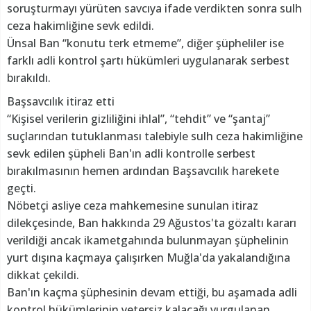
soruşturmayı yürüten savcıya ifade verdikten sonra sulh
ceza hakimliğine sevk edildi.
Ünsal Ban “konutu terk etmeme”, diğer şüpheliler ise
farklı adli kontrol şartı hükümleri uygulanarak serbest
bırakıldı.
Başsavcılık itiraz etti
“Kişisel verilerin gizliliğini ihlal”, “tehdit” ve “şantaj”
suçlarından tutuklanması talebiyle sulh ceza hakimliğine
sevk edilen şüpheli Ban'ın adli kontrolle serbest
bırakılmasının hemen ardından Başsavcılık harekete
geçti.
Nöbetçi asliye ceza mahkemesine sunulan itiraz
dilekçesinde, Ban hakkında 29 Ağustos'ta gözaltı kararı
verildiği ancak ikametgahında bulunmayan şüphelinin
yurt dışına kaçmaya çalışırken Muğla'da yakalandığına
dikkat çekildi.
Ban'ın kaçma şüphesinin devam ettiği, bu aşamada adli
kontrol hükümlerinin yetersiz kalacağı vurgulanan