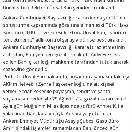
Adli kontrolle serbest bırakılan eski Türk Hava Kurumu
Üniversitesi Rektörü Ünsal Ban yeniden tutuklandı
Ankara Cumhuriyet Başsavcılığınca hakkında yürütülen
soruşturma kapsamında gözaltına alınan eski Türk Hava
Kurumu (THK) Üniversitesi Rektörü Ünsal Ban, "konutu
terk etmeme" adli kontrol şartıyla dün serbest bırakıldı.
Ankara Cumhuriyet Başsavcılığı, karara itiraz etmesinin
ardından, Ban yeniden gözaltına alındı. Adliyeye sevk
edilen Ban, çıkarıldığı mahkeme tarafından tutuklanarak
cezaevine gönderildi.
Prof. Dr. Ünsal Ban hakkında, boşanma aşamasındaki eşi
AKP milletvekili Zehra Taşkesenlioğlu’na ait kişisel
verileri Sedat Peker ile paylaşma, tehdit ve şantaj
suçlamaları nedeniyle 29 Ağustos'ta gözaltı kararı verildi.
Aynı gün Muğla'nın Milas ilçesinde şoförü Ahmet K. ile
yakalanan Ban, kara yoluyla Ankara'ya götürüldü.
Ankara Emniyet Müdürlüğü Asayiş Şubesi Gasp Büro
Amirliğindeki işlemleri tamamlanan Ban, önceki gün