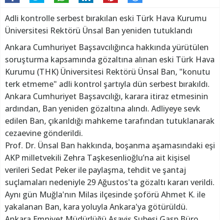
Adli kontrolle serbest bırakılan eski Türk Hava Kurumu
Üniversitesi Rektörü Ünsal Ban yeniden tutuklandı
Ankara Cumhuriyet Başsavcılığınca hakkında yürütülen
soruşturma kapsamında gözaltına alınan eski Türk Hava
Kurumu (THK) Üniversitesi Rektörü Ünsal Ban, "konutu
terk etmeme" adli kontrol şartıyla dün serbest bırakıldı.
Ankara Cumhuriyet Başsavcılığı, karara itiraz etmesinin
ardından, Ban yeniden gözaltına alındı. Adliyeye sevk
edilen Ban, çıkarıldığı mahkeme tarafından tutuklanarak
cezaevine gönderildi.
Prof. Dr. Ünsal Ban hakkında, boşanma aşamasındaki eşi
AKP milletvekili Zehra Taşkesenlioğlu’na ait kişisel
verileri Sedat Peker ile paylaşma, tehdit ve şantaj
suçlamaları nedeniyle 29 Ağustos'ta gözaltı kararı verildi.
Aynı gün Muğla'nın Milas ilçesinde şoförü Ahmet K. ile
yakalanan Ban, kara yoluyla Ankara'ya götürüldü.
Ankara Emniyet Müdürlüğü Asayiş Şubesi Gasp Büro