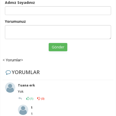
Adınız Soyadınız
Yorumunuz
Gönder
< Yorumlar>
YORUMLAR
Tuana erk
Yok
(
1
)
(
0
)
1
1