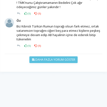
! TMK’nunu Çalıştıramamanın Bedelini Çok ağır
ödeyeceğimiz günler yakındır !
(
1
)
(
1
)
Öz
Biz Kıbrıslı Türkün Rumun toprağı olsun fark etmez, ortak
vatanımızın toprağını ciğeri beş para etmez kişilere peşkeş
çekmeye devam edip AB hayalinin içine de ederek bitip
tükenelim
(
1
)
(
1
)
DAHA FAZLA YORUM GÖSTER
YUKARI ÇIK