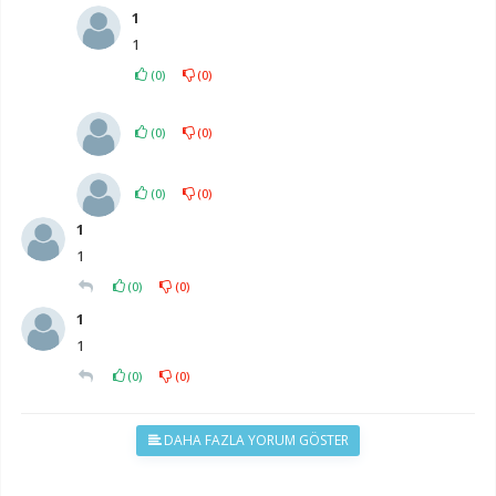
1
1
(
0
)
(
0
)
(
0
)
(
0
)
(
0
)
(
0
)
1
1
(
0
)
(
0
)
1
1
(
0
)
(
0
)
DAHA FAZLA YORUM GÖSTER