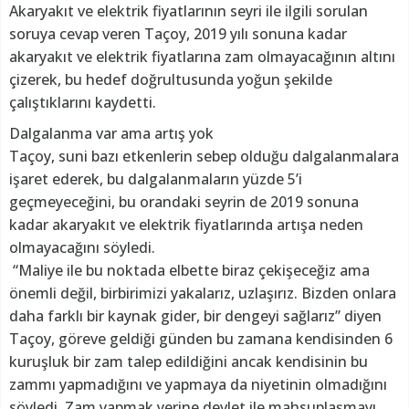
Akaryakıt ve elektrik fiyatlarının seyri ile ilgili sorulan
soruya cevap veren Taçoy, 2019 yılı sonuna kadar
akaryakıt ve elektrik fiyatlarına zam olmayacağının altını
çizerek, bu hedef doğrultusunda yoğun şekilde
çalıştıklarını kaydetti.
Dalgalanma var ama artış yok
Taçoy, suni bazı etkenlerin sebep olduğu dalgalanmalara
işaret ederek, bu dalgalanmaların yüzde 5’i
geçmeyeceğini, bu orandaki seyrin de 2019 sonuna
kadar akaryakıt ve elektrik fiyatlarında artışa neden
olmayacağını söyledi.
“Maliye ile bu noktada elbette biraz çekişeceğiz ama
önemli değil, birbirimizi yakalarız, uzlaşırız. Bizden onlara
daha farklı bir kaynak gider, bir dengeyi sağlarız” diyen
Taçoy, göreve geldiği günden bu zamana kendisinden 6
kuruşluk bir zam talep edildiğini ancak kendisinin bu
zammı yapmadığını ve yapmaya da niyetinin olmadığını
söyledi. Zam yapmak yerine devlet ile mahsuplaşmayı