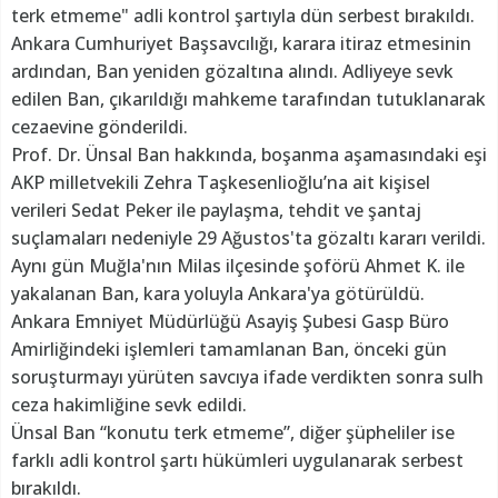
terk etmeme" adli kontrol şartıyla dün serbest bırakıldı.
Ankara Cumhuriyet Başsavcılığı, karara itiraz etmesinin
ardından, Ban yeniden gözaltına alındı. Adliyeye sevk
edilen Ban, çıkarıldığı mahkeme tarafından tutuklanarak
cezaevine gönderildi.
Prof. Dr. Ünsal Ban hakkında, boşanma aşamasındaki eşi
AKP milletvekili Zehra Taşkesenlioğlu’na ait kişisel
verileri Sedat Peker ile paylaşma, tehdit ve şantaj
suçlamaları nedeniyle 29 Ağustos'ta gözaltı kararı verildi.
Aynı gün Muğla'nın Milas ilçesinde şoförü Ahmet K. ile
yakalanan Ban, kara yoluyla Ankara'ya götürüldü.
Ankara Emniyet Müdürlüğü Asayiş Şubesi Gasp Büro
Amirliğindeki işlemleri tamamlanan Ban, önceki gün
soruşturmayı yürüten savcıya ifade verdikten sonra sulh
ceza hakimliğine sevk edildi.
Ünsal Ban “konutu terk etmeme”, diğer şüpheliler ise
farklı adli kontrol şartı hükümleri uygulanarak serbest
bırakıldı.