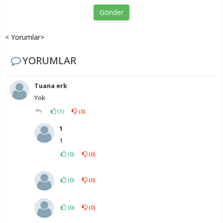
Gönder
< Yorumlar>
YORUMLAR
Tuana erk
Yok
(
1
)
(
0
)
1
1
(
0
)
(
0
)
(
0
)
(
0
)
(
0
)
(
0
)