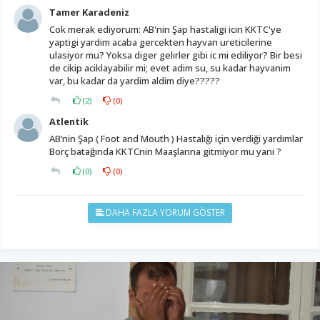
Tamer Karadeniz
Cok merak ediyorum: AB'nin Şap hastaligi icin KKTC'ye
yaptigi yardim acaba gercekten hayvan ureticilerine
ulasiyor mu? Yoksa diger gelirler gibi ic mi ediliyor? Bir besi
de cikip aciklayabilir mi; evet adim su, su kadar hayvanim
var, bu kadar da yardim aldim diye?????
(
2
)
(
0
)
Atlentik
AB’nin Şap ( Foot and Mouth ) Hastalığı için verdiği yardımlar
Borç batağında KKTCnin Maaşlarına gitmiyor mu yani ?
(
0
)
(
0
)
DAHA FAZLA YORUM GÖSTER