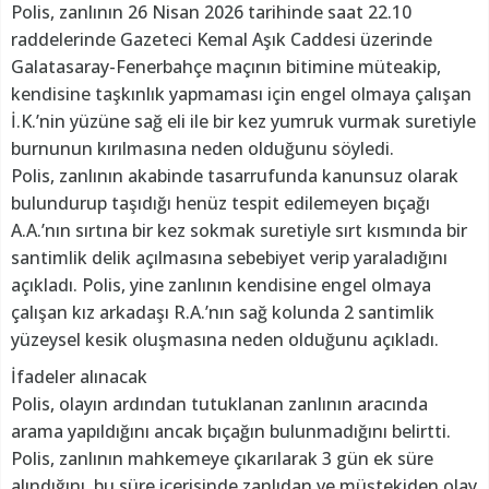
Polis, zanlının 26 Nisan 2026 tarihinde saat 22.10
raddelerinde Gazeteci Kemal Aşık Caddesi üzerinde
Galatasaray-Fenerbahçe maçının bitimine müteakip,
kendisine taşkınlık yapmaması için engel olmaya çalışan
İ.K.’nin yüzüne sağ eli ile bir kez yumruk vurmak suretiyle
burnunun kırılmasına neden olduğunu söyledi.
Polis, zanlının akabinde tasarrufunda kanunsuz olarak
bulundurup taşıdığı henüz tespit edilemeyen bıçağı
A.A.’nın sırtına bir kez sokmak suretiyle sırt kısmında bir
santimlik delik açılmasına sebebiyet verip yaraladığını
açıkladı. Polis, yine zanlının kendisine engel olmaya
çalışan kız arkadaşı R.A.’nın sağ kolunda 2 santimlik
yüzeysel kesik oluşmasına neden olduğunu açıkladı.
İfadeler alınacak
Polis, olayın ardından tutuklanan zanlının aracında
arama yapıldığını ancak bıçağın bulunmadığını belirtti.
Polis, zanlının mahkemeye çıkarılarak 3 gün ek süre
alındığını, bu süre içerisinde zanlıdan ve müştekiden olay