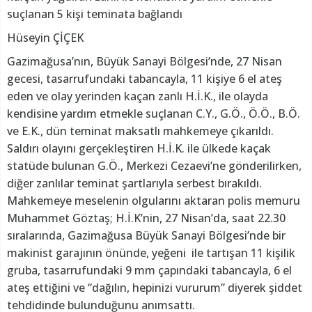
suçlanan 5 kişi teminata bağlandı
Hüseyin ÇİÇEK
Gazimağusa’nın, Büyük Sanayi Bölgesi’nde, 27 Nisan
gecesi, tasarrufundaki tabancayla, 11 kişiye 6 el ateş
eden ve olay yerinden kaçan zanlı H.İ.K., ile olayda
kendisine yardım etmekle suçlanan C.Y., G.Ö., Ö.Ö., B.Ö.
ve E.K., dün teminat maksatlı mahkemeye çıkarıldı.
Saldırı olayını gerçekleştiren H.İ.K. ile ülkede kaçak
statüde bulunan G.Ö., Merkezi Cezaevi’ne gönderilirken,
diğer zanlılar teminat şartlarıyla serbest bırakıldı.
Mahkemeye meselenin olgularını aktaran polis memuru
Muhammet Göztaş; H.İ.K’nin, 27 Nisan’da, saat 22.30
sıralarında, Gazimağusa Büyük Sanayi Bölgesi’nde bir
makinist garajının önünde, yeğeni ile tartışan 11 kişilik
gruba, tasarrufundaki 9 mm çapındaki tabancayla, 6 el
ateş ettiğini ve “dağılın, hepinizi vururum” diyerek şiddet
tehdidinde bulunduğunu anımsattı.