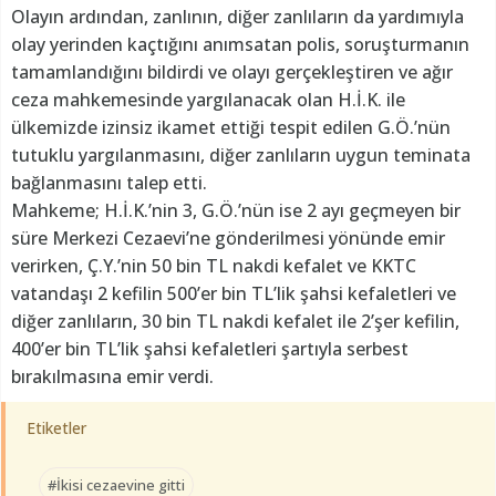
Olayın ardından, zanlının, diğer zanlıların da yardımıyla
olay yerinden kaçtığını anımsatan polis, soruşturmanın
tamamlandığını bildirdi ve olayı gerçekleştiren ve ağır
ceza mahkemesinde yargılanacak olan H.İ.K. ile
ülkemizde izinsiz ikamet ettiği tespit edilen G.Ö.’nün
tutuklu yargılanmasını, diğer zanlıların uygun teminata
bağlanmasını talep etti.
Mahkeme; H.İ.K.’nin 3, G.Ö.’nün ise 2 ayı geçmeyen bir
süre Merkezi Cezaevi’ne gönderilmesi yönünde emir
verirken, Ç.Y.’nin 50 bin TL nakdi kefalet ve KKTC
vatandaşı 2 kefilin 500’er bin TL’lik şahsi kefaletleri ve
diğer zanlıların, 30 bin TL nakdi kefalet ile 2’şer kefilin,
400’er bin TL’lik şahsi kefaletleri şartıyla serbest
bırakılmasına emir verdi.
Etiketler
#İkisi cezaevine gitti