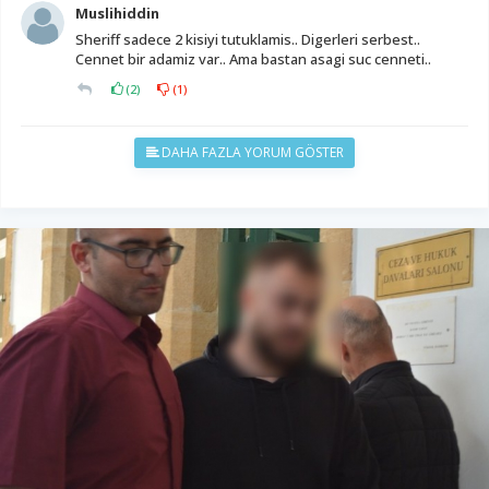
Muslihiddin
Sheriff sadece 2 kisiyi tutuklamis.. Digerleri serbest..
Cennet bir adamiz var.. Ama bastan asagi suc cenneti..
(
2
)
(
1
)
DAHA FAZLA YORUM GÖSTER