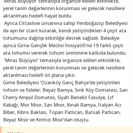
‘Miras Büyüyor’ temasıyla organize edilen etkinlikte,
yerel tarım değerlerinin korunması ve gelecek nesillere
aktarılması hedefi hayat buldu.
Ayrıca Cittaslow ünvanına sahip Yeniboğaziçi Belediyesi
de ayrı bir stant kurarak, kendi yetiştirdikleri 4 çeşit ata
tohumunu dağıtıp etkinliğe destek sağladı. Belediye
ayrıca Girne Gençlik Meclisi İnisiyatifi’ne 19 farklı çeşit
ata tohumu vererek tohum üretimine katkıda bulundu.
‘Miras Büyüyor’ temasıyla organize edilen etkinlikte,
yerel tarım değerlerinin korunması ve gelecek nesillere
aktarılması hedefi ön plana çıktı.
Girne Belediyesi ‘Ozanköy Genç Bahçe’de yetiştirilen
tohum ve fideler; Beyaz Bamya, Sırık Köy Domatesi, Sarı
Cherry Ampül Domates, Siyah Benekli Fasulye, Lif
Kabağı, Mor Mısır, Sarı Mısır, Kınalı Bamya, İtalyan Acı
Biber, Kıbrıs Baklası, Topan Patlıcan, Batsali Patlıcan,
Beyaz Mısır ve Kırmızı Mısır’dan oluştu.