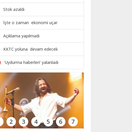
Stok azaldı
İşte o zaman ekonomi uçar
Açıklama yapılmadı
KKTC yoluna devam edecek
0
‘Uydurma haberleri’ yalanladı
1
2
3
4
5
6
7