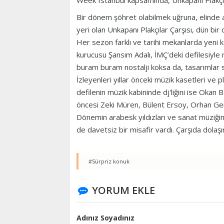
Week Istanbul kapsamında, Unkapanı Plakçılar
Bir dönem şöhret olabilmek uğruna, elinde a
yeri olan Unkapanı Plakçılar Çarşısı, dün bir 
Her sezon farklı ve tarihi mekanlarda yeni 
kurucusu Şansım Adalı, İMÇ’deki defilesiy
buram buram nostalji koksa da, tasarımla
İzleyenleri yıllar önceki müzik kasetleri ve p
defilenin müzik kabininde dj'liğini ise Okan B
öncesi Zeki Müren, Bülent Ersoy, Orhan Gence
Dönemin arabesk yıldızları ve sanat müziğinin
de davetsiz bir misafir vardı. Çarşıda dolaş
#Sürpriz konuk
YORUM EKLE
Adınız Soyadınız