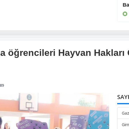
Moda tarihine geçti
Ba
MAGAZİN
 öğrencileri Hayvan Hakları 
89
SAY
Gaz
Gir