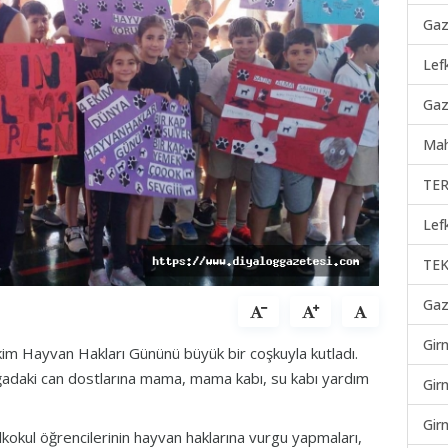
Gaz
Lef
Gaz
Mah
TER
Lef
TEK
Gaz
Gir
m Hayvan Hakları Gününü büyük bir coşkuyla kutladı.
oğadaki can dostlarına mama, mama kabı, su kabı yardım
Gir
Gir
 ilkokul öğrencilerinin hayvan haklarına vurgu yapmaları,