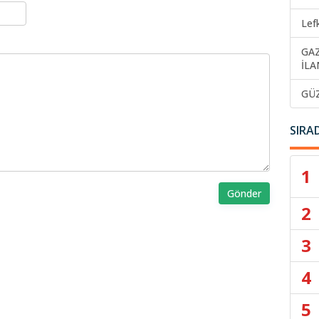
Lef
GA
İLA
GÜ
SIRA
1
Gönder
2
3
4
5