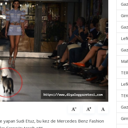
Gaz
Gir
Gaz
Lef
Gaz
Mah
TER
Lef
TEK
Gaz
Gir
ile yapan Sudi Etuz, bu kez de Mercedes Benz Fashion