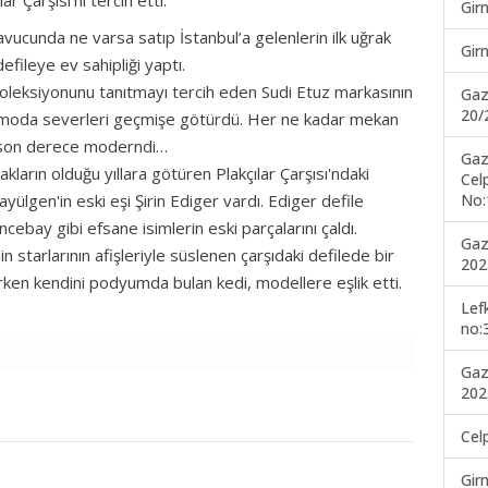
 Çarşısı'nı tercih etti.
Gir
vucunda ne varsa satıp İstanbul’a gelenlerin ilk uğrak
Gir
defileye ev sahipliği yaptı.
koleksiyonunu tanıtmayı tercih eden Sudi Etuz markasının
Gaz
20/
le moda severleri geçmişe götürdü. Her ne kadar mekan
r son derece moderndi…
Gaz
lakların olduğu yıllara götüren Plakçılar Çarşısı'ndaki
Cel
No:
ayülgen'in eski eşi Şirin Ediger vardı. Ediger defile
bay gibi efsane isimlerin eski parçalarını çaldı.
Gaz
 starlarının afişleriyle süslenen çarşıdaki defilede bir
202
ırken kendini podyumda bulan kedi, modellere eşlik etti.
Lef
no:
Gaz
202
Cel
Gir