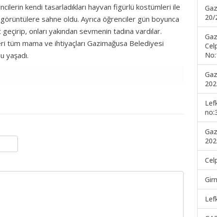
ilerin kendi tasarladıkları hayvan figürlü kostümleri ile
Gaz
20/
eli görüntülere sahne oldu. Ayrıca öğrenciler gün boyunca
geçirip, onları yakından sevmenin tadına vardılar.
Gaz
kleri tüm mama ve ihtiyaçları Gazimağusa Belediyesi
Cel
No:
u yaşadı.
Gaz
202
Lef
no:
Gaz
202
Cel
Gir
Lef