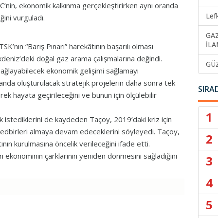
KKTC’nin, ekonomik kalkınma gerçekleştirirken aynı oranda
Lef
ini vurguladı.
GA
İLA
’nın “Barış Pınarı” harekâtının başarılı olması
kdeniz’deki doğal gaz arama çalışmalarına değindi.
GÜ
sağlayabilecek ekonomik gelişimi sağlamayı
landa oluşturulacak stratejik projelerin daha sonra tek
SIRA
rek hayata geçirileceğini ve bunun için ölçülebilir
1
mek istediklerini de kaydeden Taçoy, 2019’daki kriz için
bu tedbirleri almaya devam edeceklerini söyleyedi. Taçoy,
2
n kurulmasına öncelik verileceğini ifade etti.
n ekonominin çarklarının yeniden dönmesini sağladığını
3
4
5