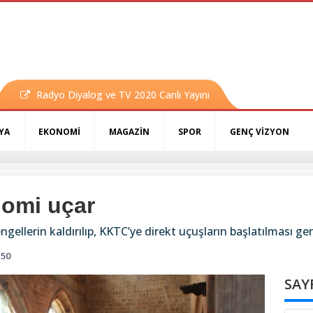
Radyo Diyalog ve TV 2020 Canlı Yayını
YA
EKONOMİ
MAGAZİN
SPOR
GENÇ VİZYON
nomi uçar
ellerin kaldırılıp, KKTC’ye direkt uçuşların başlatılması ger
150
SAY