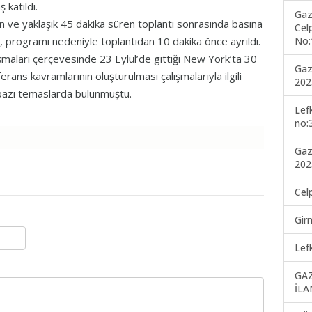
 katıldı.
Gaz
 ve yaklaşık 45 dakika süren toplantı sonrasında basına
Cel
No:
, programı nedeniyle toplantıdan 10 dakika önce ayrıldı.
maları çerçevesinde 23 Eylül’de gittiği New York’ta 30
Gaz
ans kavramlarının oluşturulması çalışmalarıyla ilgili
202
azı temaslarda bulunmuştu.
Lef
no:
Gaz
202
Cel
Gir
Lef
GA
İLA