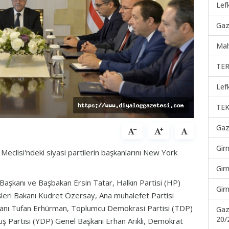
Lef
Gaz
Mah
TER
Lef
TEK
Gaz
Gir
clisi'ndeki siyasi partilerin başkanlarını New York
Gir
 Başkanı ve Başbakan Ersin Tatar, Halkın Partisi (HP)
Gir
şleri Bakanı Kudret Özersay, Ana muhalefet Partisi
kanı Tufan Erhürman, Toplumcu Demokrasi Partisi (TDP)
Gaz
20/
 Partisi (YDP) Genel Başkanı Erhan Arıklı, Demokrat