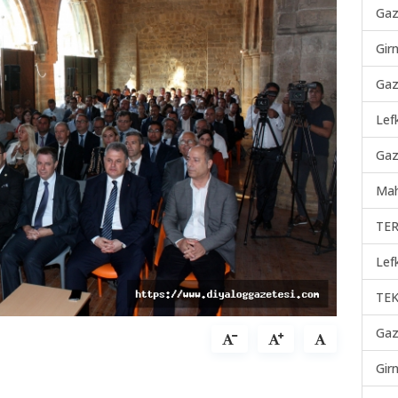
Gaz
Gir
Gaz
Lef
Gaz
Mah
TER
Lef
TEK
Gaz
Gir