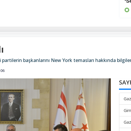
Arayan, soran olmadı
‘S
KIBRIS
ı
i partilerin başkanlarını New York temasları hakkında bilgile
106
SAY
Gaz
Gir
Gaz