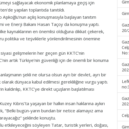
Gir
üyümeyi sağlayacak ekonomik planlamaya geçiş için
en’de yapılan toplantıda tanıtıldı.
Gir
 Aşıkoğlu’nun açılış konuşmasıyla başlayan tanıtım
omi ve Enerji Bakanı Hasan Taçoy da konuşma yaptı.
Gaz
20/
lke kaynaklarının en önemlisi olduğuna dikkat çekerek,
ru politika ve teşviklerle yönlendirilmesinin önemine
Gaz
Cel
No:
siyasi gelişmelerin her geçen gün KKTC’nin
’nin artık Türkiye’nin güvenliği için de önemli bir konuma
Gaz
202
anlaşmanın şekli ne olursa olsun ayrı bir devlet, ayrı bir
Lef
ık olarak dünyaca kabul edilmesi gerekliliğine vurgu yaptı.
no:
 kaldırılıp, KKTC’ye direkt uçuşların başlatılması
Gaz
zey Kıbrıs’ta yaşayan bir halkın insan haklarına aykırı
202
erek, “Belki bugün-yarın bundan bir netice alamayız ama
Cel
arayacağız” şeklinde konuştu.
mlu etkileyeceğini söyleyen Tatar, turistik yerleri, doğası,
Gir