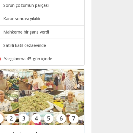
Sorun çözümün parçası
Karar sonrası yıkıldı
Mahkeme bir şans verdi
Satırlı katil cezaevinde
0
Yargılanma 45 gün içinde
1
2
3
4
5
6
7