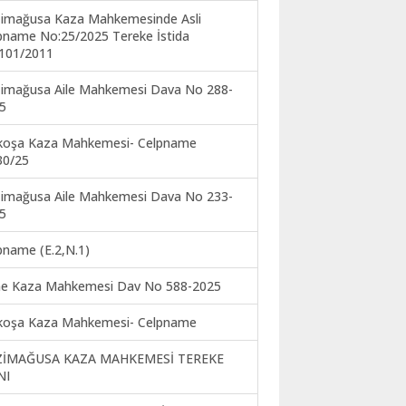
imağusa Kaza Mahkemesinde Asli
pname No:25/2025 Tereke İstida
101/2011
imağusa Aile Mahkemesi Dava No 288-
5
koşa Kaza Mahkemesi- Celpname
30/25
imağusa Aile Mahkemesi Dava No 233-
5
pname (E.2,N.1)
ne Kaza Mahkemesi Dav No 588-2025
koşa Kaza Mahkemesi- Celpname
ZİMAĞUSA KAZA MAHKEMESİ TEREKE
NI