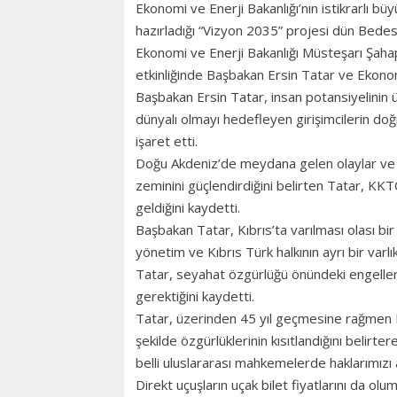
Ekonomi ve Enerji Bakanlığı’nın istikrarlı b
hazırladığı “Vizyon 2035” projesi dün Bedest
Ekonomi ve Enerji Bakanlığı Müsteşarı Şahap
etkinliğinde Başbakan Ersin Tatar ve Ekon
Başbakan Ersin Tatar, insan potansiyelinin ü
dünyalı olmayı hedefleyen girişimcilerin doğ
işaret etti.
Doğu Akdeniz’de meydana gelen olaylar ve 
zeminini güçlendirdiğini belirten Tatar, KKTC
geldiğini kaydetti.
Başbakan Tatar, Kıbrıs’ta varılması olası bir 
yönetim ve Kıbrıs Türk halkının ayrı bir varl
Tatar, seyahat özgürlüğü önündeki engellerin
gerektiğini kaydetti.
Tatar, üzerinden 45 yıl geçmesine rağmen Ku
şekilde özgürlüklerinin kısıtlandığını belirt
belli uluslararası mahkemelerde haklarımızı 
Direkt uçuşların uçak bilet fiyatlarını da olu