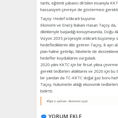
tarihi, eğitimli yabancı dil bilen insanıyla 
hassasiyeti çevreye de göstermesi gerektiğ
Taçoy: Hedef istikrarlı büyüme
Ekonomi ve Enerji Bakanı Hasan Taçoy da, TSK
dilekleriyle başladığı konuşmasında, Doğu A
Vizyon 2035 projesiyle istikrarlı büyümeyi 
hedeflediklerini dile getiren Taçoy, 8 ayrı a
plan haline getirilip, hibelerle de desteklene
hedefler koyduklarını vurguladı.
2020 yılını KKTC için bir fırsat yılına çevir
gerekli tedbirleri aldıklarını ve 2020 için 
bir yandan da TC-KKTC doğal gaz boru hattını
Taçoy, hükümetin aldığı ekonomik tedbirleri
belirtti.
#İşte o zaman ekonomi uçar
YORUM EKLE