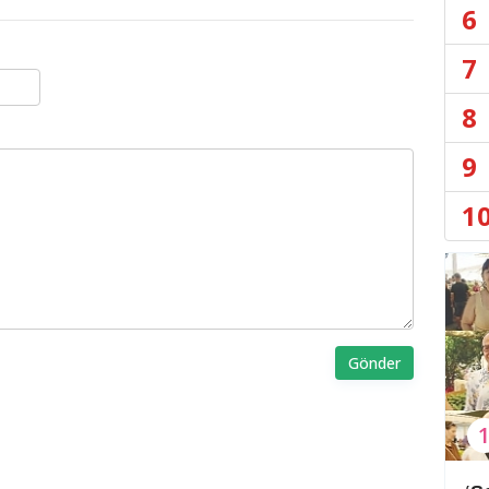
6
7
8
9
1
Gönder