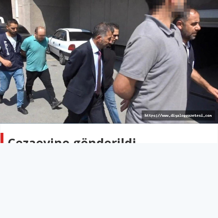
Cezaevine gönderildi
TÜRKİYE
04 Eylül 2022 - 03:59
46B
Adli kontrolle serbest bırakılan eski Türk Hava Kurumu
Üniversitesi Rektörü Ünsal Ban yeniden tutuklandı