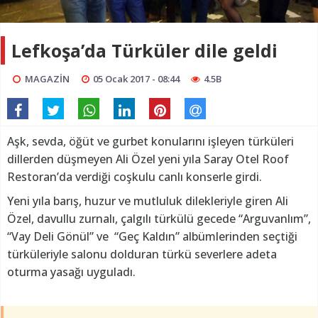
Lefkoşa’da Türküler dile geldi
MAGAZİN
05 Ocak 2017 - 08:44
4.5B
Aşk, sevda, öğüt ve gurbet konularını işleyen türküleri
dillerden düşmeyen Ali Özel yeni yıla Saray Otel Roof
Restoran’da verdiği coşkulu canlı konserle girdi.
Yeni yıla barış, huzur ve mutluluk dilekleriyle giren Ali
Özel, davullu zurnalı, çalgılı türkülü gecede “Arguvanlım”,
“Vay Deli Gönül” ve “Geç Kaldın” albümlerinden seçtiği
türküleriyle salonu dolduran türkü severlere adeta
oturma yasağı uyguladı.