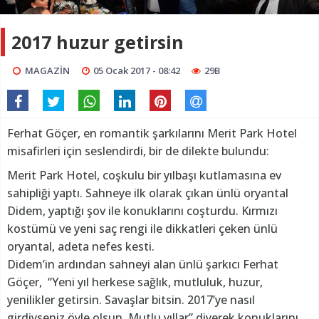
2017 huzur getirsin
MAGAZİN
05 Ocak 2017 - 08:42
29B
Ferhat Göçer, en romantik şarkılarını Merit Park Hotel
misafirleri için seslendirdi, bir de dilekte bulundu:
Merit Park Hotel, coşkulu bir yılbaşı kutlamasına ev
sahipliği yaptı. Sahneye ilk olarak çıkan ünlü oryantal
Didem, yaptığı şov ile konuklarını coşturdu. Kırmızı
kostümü ve yeni saç rengi ile dikkatleri çeken ünlü
oryantal, adeta nefes kesti.
Didem’in ardından sahneyi alan ünlü şarkıcı Ferhat
Göçer, “Yeni yıl herkese sağlık, mutluluk, huzur,
yenilikler getirsin. Savaşlar bitsin. 2017’ye nasıl
girdiyseniz öyle olsun. Mutlu yıllar” diyerek konuklarını