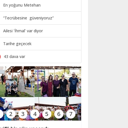
En yoğunu Metehan
“Tecrübesine güveniyoruz”
Ailesi ‘İhmal’ var diyor
Tarihe geçecek
0
43 dava var
1
2
3
4
5
6
7