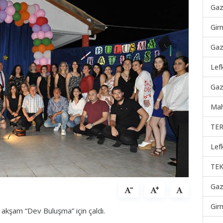
Gaz
Gir
Gaz
Lef
Gaz
Mah
TER
Lef
TEK
Gaz
Gir
ki akşam “Dev Buluşma” için çaldı.