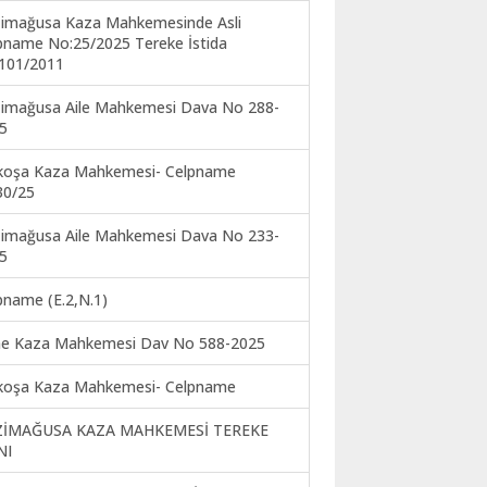
imağusa Kaza Mahkemesinde Asli
pname No:25/2025 Tereke İstida
101/2011
imağusa Aile Mahkemesi Dava No 288-
5
koşa Kaza Mahkemesi- Celpname
30/25
imağusa Aile Mahkemesi Dava No 233-
5
pname (E.2,N.1)
ne Kaza Mahkemesi Dav No 588-2025
koşa Kaza Mahkemesi- Celpname
ZİMAĞUSA KAZA MAHKEMESİ TEREKE
NI