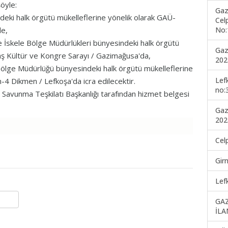
şöyle:
Gaz
eki halk örgütü mükelleflerine yönelik olarak GAÜ-
Cel
No:
'de,
 İskele Bölge Müdürlükleri bünyesindeki halk örgütü
Gaz
taş Kültür ve Kongre Sarayı / Gazimağusa'da,
202
lge Müdürlüğü bünyesindeki halk örgütü mükelleflerine
Lef
4 Dikmen / Lefkoşa'da icra edilecektir.
no:
l Savunma Teşkilatı Başkanlığı tarafından hizmet belgesi
Gaz
202
Cel
Gir
Lef
GA
İLA