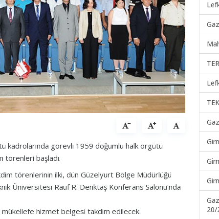
Lef
Gaz
Mah
TER
Lef
TEK
Gaz
Gir
gütü kadrolarında görevli 1959 doğumlu halk örgütü
m törenleri başladı.
Gir
dim törenlerinin ilki, dün Güzelyurt Bölge Müdürlüğü
Gir
knik Üniversitesi Rauf R. Denktaş Konferans Salonu'nda
Gaz
20/
 mükellefe hizmet belgesi takdim edilecek.