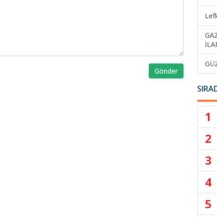
Lef
GA
İLA
GÜ
Gönder
SIRA
1
2
3
4
5