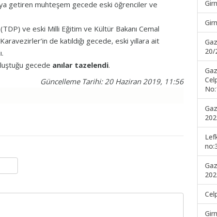
Gir
araya getiren muhteşem gecede eski öğrenciler ve
Gir
TDP) ve eski Milli Eğitim ve Kültür Bakanı Cemal
aravezirler’in de katıldığı gecede, eski yıllara ait
Gaz
20/
ı.
uluştuğu gecede
anılar tazelendi
.
Gaz
Cel
Güncelleme Tarihi: 20 Haziran 2019, 11:56
No:
Gaz
202
Lef
no:
Gaz
202
Cel
Gir