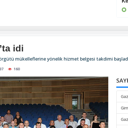
Aşkları taçlandı
Ke
YAŞAM
ta idi
rgütü mükelleflerine yönelik hizmet belgesi takdimi başlad
37
160
SAY
Gaz
Gir
Gaz