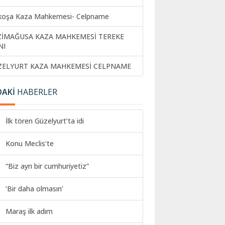
koşa Kaza Mahkemesi- Celpname
ZİMAĞUSA KAZA MAHKEMESİ TEREKE
NI
ZELYURT KAZA MAHKEMESİ CELPNAME
DAKİ
HABERLER
İlk tören Güzelyurt’ta idi
Konu Meclis’te
“Biz ayrı bir cumhuriyetiz”
‘Bir daha olmasın’
Maraş ilk adım