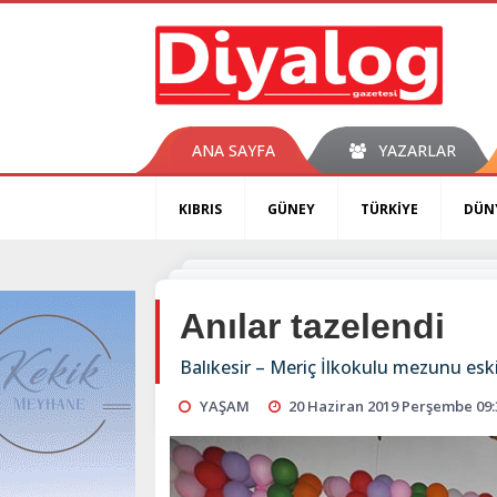
ANA SAYFA
YAZARLAR
KIBRIS
GÜNEY
TÜRKİYE
DÜN
Anılar tazelendi
Balıkesir – Meriç İlkokulu mezunu eski
YAŞAM
20 Haziran 2019 Perşembe 09: