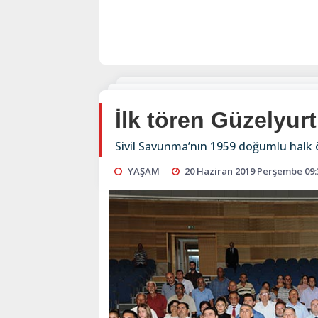
İlk tören Güzelyurt’
Sivil Savunma’nın 1959 doğumlu halk ö
YAŞAM
20 Haziran 2019 Perşembe 09: